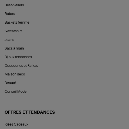
Best-Sellers
Robes
Baskets femme
Sweatshirt
Jeans
Sacs à main
Bijoux tendances
Doudounes et Parkas
Maison déco
Beauté
Conseil Mode
OFFRES ET TENDANCES
Idées Cadeaux