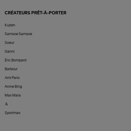
CRÉATEURS PRÊT-À-PORTER
Kujten
Samsoe Samsoe
Soeur
Ganni
Éric Bompard
Barbour
Ami Paris
Anine Bing
Max Mara
&
Sportmax