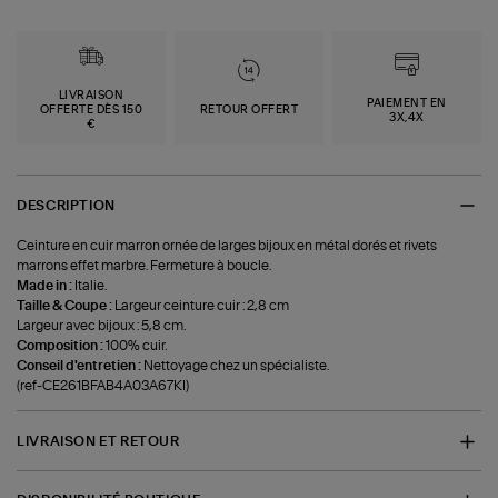
LIVRAISON
PAIEMENT EN
OFFERTE DÈS 150
RETOUR OFFERT
3X,4X
€
DESCRIPTION
Ceinture en cuir marron ornée de larges bijoux en métal dorés et rivets
marrons effet marbre. Fermeture à boucle.
Made in :
Italie.
Taille & Coupe :
Largeur ceinture cuir : 2,8 cm
Largeur avec bijoux : 5,8 cm.
Composition :
100% cuir.
Conseil d'entretien :
Nettoyage chez un spécialiste.
(ref-CE261BFAB4A03A67KI)
LIVRAISON ET RETOUR