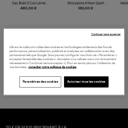
Sac Bobi S Cuir Lamé
Mocassins Killian Sport
Veste
Champagne
Mousse
480,00 €
189,00 €
Continuer sans accepter
lulli-sur-la-toile.com utilise des cookies et technologies similaires à des fins de
performance, personnalisation, publicité et analyses, en collaboration avec des
partenaires tels que Google. Vous pouvez configurer vos choix via « Paramétrer »,
accepter l’ensemble des cookies (« J’accepte ») ou refuser ceux non strictement
nécessaires (« Continuer sans accepter »). Pour en savoir plus sur l’utilisation de
vos données,
consulter notre politique de cookies
LIVRAISON GRATUITE
Paramètres des cookies
Autoriser tous les cookies
à partir de 150 € d'achat*
20 € EN VOUS INSCRIVANT À LA