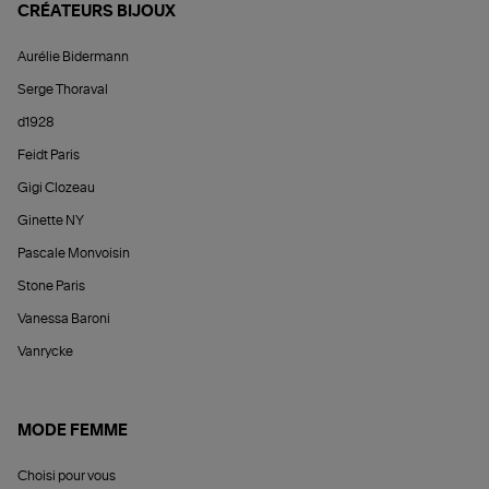
CRÉATEURS BIJOUX
Aurélie Bidermann
Serge Thoraval
d1928
Feidt Paris
Gigi Clozeau
Ginette NY
Pascale Monvoisin
Stone Paris
Vanessa Baroni
Vanrycke
MODE FEMME
Choisi pour vous