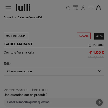
Aller au contenu principal
Accueil
Ceinture Varana Kaki
SOLDES
-40%
MADE IN EUROPE
ISABEL MARANT
Partager
Ceinture
Ceinture Varana Kaki
414,00 €
Varana
690,00 €
Kaki
Taille
VOTRE CONSEILLÈRE LULLI
Une question sur ce produit ?