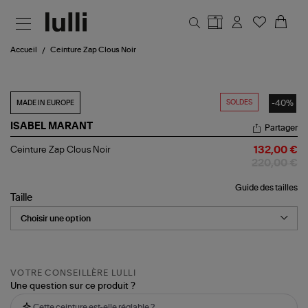
Aller au contenu principal
Accueil
Ceinture Zap Clous Noir
SOLDES
-40%
MADE IN EUROPE
ISABEL MARANT
Partager
Ceinture
Ceinture Zap Clous Noir
132,00 €
Zap
220,00 €
Clous
Noir
Guide des tailles
Taille
VOTRE CONSEILLÈRE LULLI
Une question sur ce produit ?
Cette ceinture est-elle réglable ?