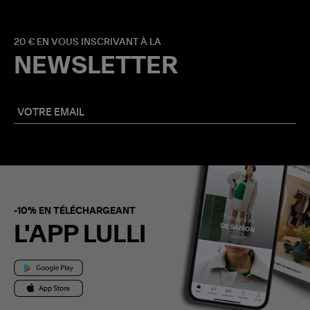
20 € EN VOUS INSCRIVANT À LA
NEWSLETTER
-10% EN TÉLÉCHARGEANT
L'APP LULLI