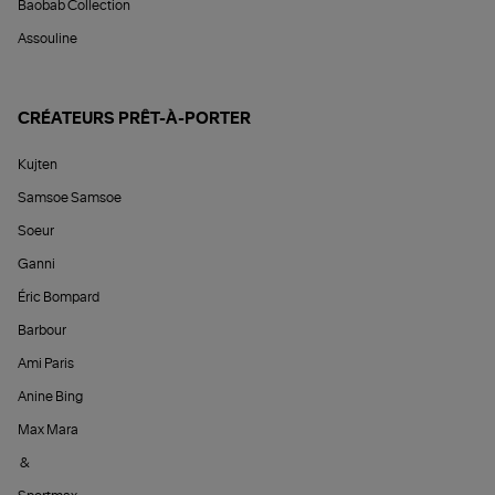
Baobab Collection
Assouline
CRÉATEURS PRÊT-À-PORTER
Kujten
Samsoe Samsoe
Soeur
Ganni
Éric Bompard
Barbour
Ami Paris
Anine Bing
Max Mara
&