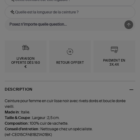
Quelle est la longueur de la ceinture ?
LIVRAISON
PAIEMENT EN
OFFERTE DÈS 150
RETOUR OFFERT
3X,4X
€
DESCRIPTION
Ceinture pour femme en cuir lisse noir avec rivets dorés et boucle dorée
vieilli.
Made in :
Italie.
Taille & Coupe :
Largeur : 2,5 cm.
Composition :
100% cuir de vachette.
Conseil d'entretien :
Nettoyage chez un spécialiste.
(ref-CE015CFAB1B21A01BK)