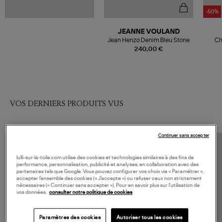
-50%
JEANNE VOULAND
Jean Henzo Denim Bleu Stone
Ch
240,00 €
VOS DERNIERS PRODUITS VUS
Continuer sans accepter
lulli-sur-la-toile.com utilise des cookies et technologies similaires à des fins de
performance, personnalisation, publicité et analyses, en collaboration avec des
partenaires tels que Google. Vous pouvez configurer vos choix via « Paramétrer »,
accepter l’ensemble des cookies (« J’accepte ») ou refuser ceux non strictement
nécessaires (« Continuer sans accepter »). Pour en savoir plus sur l’utilisation de
vos données,
consulter notre politique de cookies
Paramètres des cookies
Autoriser tous les cookies