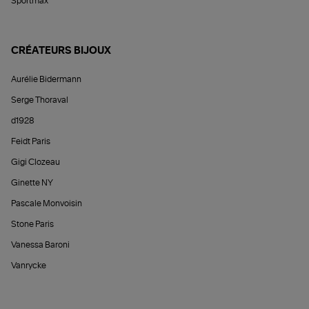
Sportmax
CRÉATEURS BIJOUX
Aurélie Bidermann
Serge Thoraval
d1928
Feidt Paris
Gigi Clozeau
Ginette NY
Pascale Monvoisin
Stone Paris
Vanessa Baroni
Vanrycke