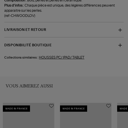
Composition :
Bois, perles et perles en céramique.
Plus d'infos :
Chaque pièce est unique, des légères différences peuvent
apparaitre sur les perles.
(ref-CHWOODLOV)
LIVRAISON ET RETOUR
DISPONIBILITÉ BOUTIQUE
HOUSSES PC/ IPAD/ TABLET
Collections similaires :
VOUS AIMEREZ AUSSI
MADE IN FRANCE
MADE IN FRANCE
MADE 