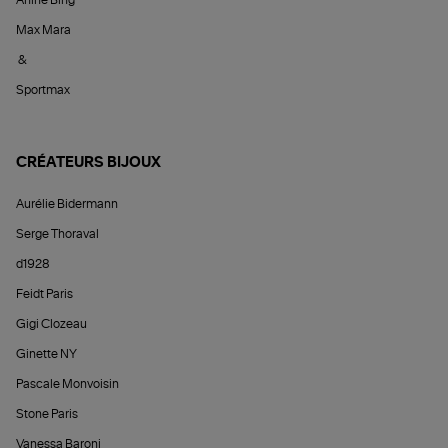
Max Mara
&
Sportmax
CRÉATEURS BIJOUX
Aurélie Bidermann
Serge Thoraval
d1928
Feidt Paris
Gigi Clozeau
Ginette NY
Pascale Monvoisin
Stone Paris
Vanessa Baroni