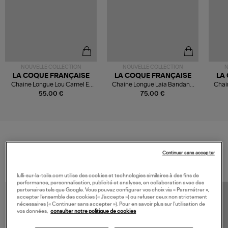
NOUVELLE COLLECTION
NOUVELLE COLLECTION
N
LA COQUE FRANÇAISE
LA COQUE FRANÇAISE
LA
Chaine Longue Lou Camel Et
Chaine Longue Laia Bandana
Chai
Dore
Bleu
55,00 €
75,00 €
VOS DERNIERS PRODUITS VUS
Continuer sans accepter
lulli-sur-la-toile.com utilise des cookies et technologies similaires à des fins de
performance, personnalisation, publicité et analyses, en collaboration avec des
partenaires tels que Google. Vous pouvez configurer vos choix via « Paramétrer »,
accepter l’ensemble des cookies (« J’accepte ») ou refuser ceux non strictement
nécessaires (« Continuer sans accepter »). Pour en savoir plus sur l’utilisation de
vos données,
consulter notre politique de cookies