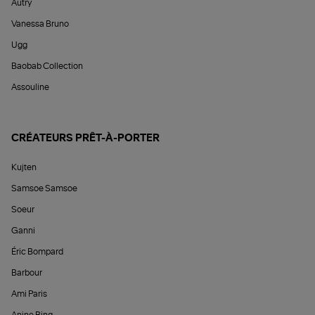
Autry
Vanessa Bruno
Ugg
Baobab Collection
Assouline
CRÉATEURS PRÊT-À-PORTER
Kujten
Samsoe Samsoe
Soeur
Ganni
Éric Bompard
Barbour
Ami Paris
Anine Bing