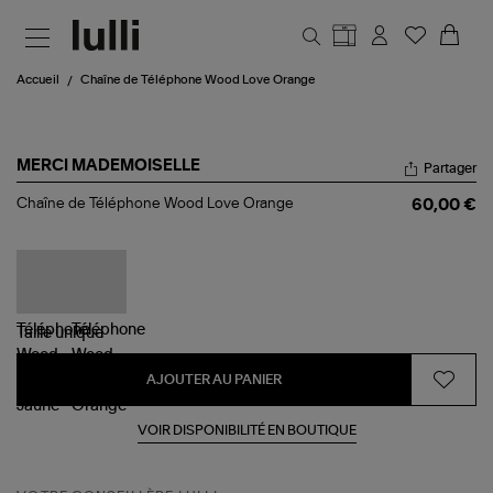
Aller au contenu principal
Accueil
Chaîne de Téléphone Wood Love Orange
MERCI MADEMOISELLE
Partager
Chaîne
Chaîne de Téléphone Wood Love Orange
60,00 €
de
Téléphone
Wood
Love
Orange
Taille
unique
AJOUTER AU PANIER
VOIR DISPONIBILITÉ EN BOUTIQUE