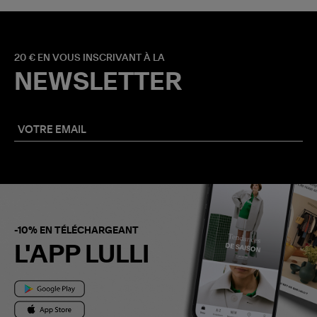
20 € EN VOUS INSCRIVANT À LA
NEWSLETTER
-10% EN TÉLÉCHARGEANT
L'APP LULLI