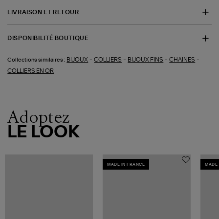
LIVRAISON ET RETOUR
DISPONIBILITÉ BOUTIQUE
-
-
-
-
BIJOUX
COLLIERS
BIJOUX FINS
CHAINES
Collections similaires :
COLLIERS EN OR
Adoptez
LE LOOK
MADE IN FRANCE
MADE 