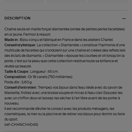
DESCRIPTION
Chaîne seule en maille forçat diamantée (ornée de petites perles facettées)
en or jaune. Fermoir à ressort.
Made in :
Bijou conçu et fabriqué en France dans les ateliers Charlet.
Conseil stylistique :
La collection « Diamantée » constitue l’harmonie d’une
multitude de facettes qui s’ondulent sur une chaîne et créées des reflets tels
des éclats de diamants. « Diamantée » épouse les courbes et vit lorsqu’on la
porte, c’est sur la peau que cette collection restitue toute sa brillance et
révèle sa beauté.
Taille & Coupe :
Longueur : 45 cm.
Composition :
Or 18 carats (750 millièmes).
Poids d'or : 3,60 g.
Conseil d'entretien :
Trempez vos bijoux dans l'eau tiède avec du savon de
Marseille, frottez avec une brosse souple et rincez à l'eau clair. Essuyez-les
avec un chiffon doux et laissez-les sécher à l'air libre avant de les porter à
nouveau.
Il est recommandé d'éviter le contact avec les produits ménagers, les
cosmétiques, la mer ou la piscine et de retirer vos bijoux pour dormir ou faire
du sport.
(ref-CHAINCHAD45)