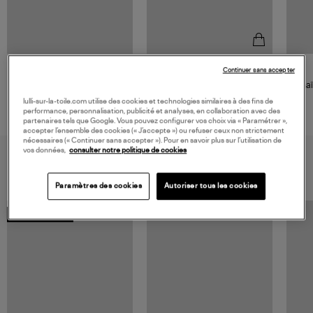
Continuer sans accepter
GIGI CLOZEAU
Collier Chapelet Croix
Chaî
Diamants Chaîne Or
lulli-sur-la-toile.com utilise des cookies et technologies similaires à des fins de
1 515,00 €
performance, personnalisation, publicité et analyses, en collaboration avec des
partenaires tels que Google. Vous pouvez configurer vos choix via « Paramétrer »,
accepter l’ensemble des cookies (« J’accepte ») ou refuser ceux non strictement
nécessaires (« Continuer sans accepter »). Pour en savoir plus sur l’utilisation de
vos données,
consulter notre politique de cookies
VOUS AIMEREZ AUSSI
Paramètres des cookies
Autoriser tous les cookies
MADE IN FRANCE