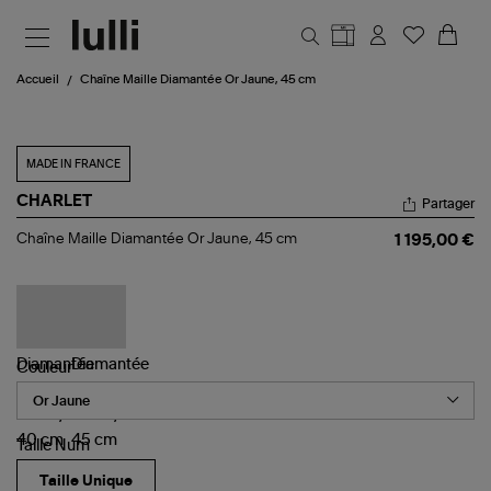
Aller au contenu principal
Accueil
Chaîne Maille Diamantée Or Jaune, 45 cm
MADE IN FRANCE
CHARLET
Partager
Chaîne
Chaîne Maille Diamantée Or Jaune, 45 cm
1 195,00 €
Maille
Diamantée
Or
Jaune,
45
cm
Couleur
Taille Num
Taille Unique