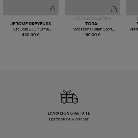
NOUVELLE COLLECTION
N
JEROME DREYFUSS
TORAL
Sac Bobi S Cuir Lamé
Mocassins Killian Sport
Veste
Champagne
Mousse
480,00 €
189,00 €
LIVRAISON GRATUITE
à partir de 150 € d'achat*