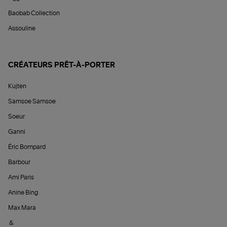
Baobab Collection
Assouline
CRÉATEURS PRÊT-À-PORTER
Kujten
Samsoe Samsoe
Soeur
Ganni
Éric Bompard
Barbour
Ami Paris
Anine Bing
Max Mara
&