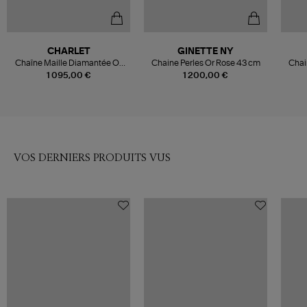
CHARLET
GINETTE NY
Chaîne Maille Diamantée Or
Chaine Perles Or Rose 43 cm
Chai
Jaune, 40 cm
1 095,00 €
1 200,00 €
VOS DERNIERS PRODUITS VUS