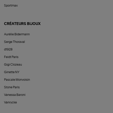
Sportmax
CRÉATEURS BIJOUX
Aurélie Bidermann
Serge Thoraval
d1928
Feidt Paris
Gigi Clozeau
Ginette NY
Pascale Monvoisin
Stone Paris
Vanessa Baroni
Vanrycke