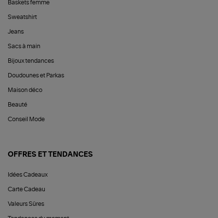
Baskets femme
Sweatshirt
Jeans
Sacs à main
Bijoux tendances
Doudounes et Parkas
Maison déco
Beauté
Conseil Mode
OFFRES ET TENDANCES
Idées Cadeaux
Carte Cadeau
Valeurs Sûres