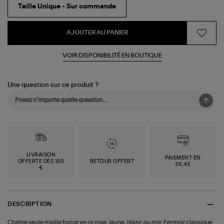
Taille Unique - Sur commande
AJOUTER AU PANIER
VOIR DISPONIBILITÉ EN BOUTIQUE
Une question sur ce produit ?
LIVRAISON
PAIEMENT EN
OFFERTE DÈS 150
RETOUR OFFERT
3X,4X
€
DESCRIPTION
Chaîne seule maille forçat en or rose, jaune, blanc ou noir. Fermoir classique