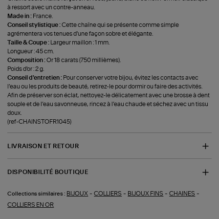
à ressort avec un contre-anneau.
Made in :
France.
Conseil stylistique :
Cette chaîne qui se présente comme simple
agrémentera vos tenues d'une façon sobre et élégante.
Taille & Coupe :
Largeur maillon : 1 mm.
Longueur : 45 cm.
Composition :
Or 18 carats (750 millièmes).
Poids d'or : 2 g.
Conseil d'entretien :
Pour conserver votre bijou, évitez les contacts avec
l’eau ou les produits de beauté, retirez-le pour dormir ou faire des activités.
Afin de préserver son éclat, nettoyez-le délicatement avec une brosse à dent
souple et de l’eau savonneuse, rincez à l’eau chaude et séchez avec un tissu
doux.
(ref-CHAINSTOFR1045)
LIVRAISON ET RETOUR
DISPONIBILITÉ BOUTIQUE
-
-
-
-
BIJOUX
COLLIERS
BIJOUX FINS
CHAINES
Collections similaires :
COLLIERS EN OR