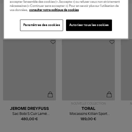
accepter l’ensemble des cookies (« J’accepte ») ou refuser ceux non strictement
nécessaires (« Continuer sans accepter »). Pour en savoir plus sur l’utilisation de
vos données,
consulter notre politique de cookies
VOS DERNIERS PRODUITS VUS
Paramètres des cookies
Autoriser tous les cookies
NOUVELLE COLLECTION
N
JEROME DREYFUSS
TORAL
Sac Bobi S Cuir Lamé
Mocassins Killian Sport
Champagne
Mousse
480,00 €
189,00 €