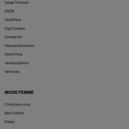
Serge Thoraval
d1928
Feidt Paris
Gigi Clozeau
Ginette NY
Pascale Monvoisin
Stone Paris
Vanessa Baroni
Vanrycke
MODE FEMME
Choisi pour vous
Best-Sellers
Robes