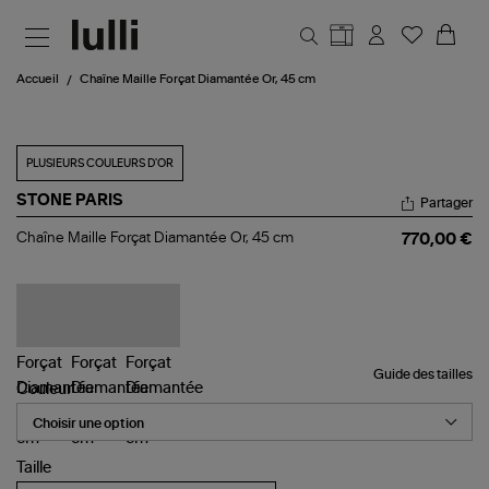
Aller au contenu principal
Accueil
Chaîne Maille Forçat Diamantée Or, 45 cm
PLUSIEURS COULEURS D'OR
STONE PARIS
Partager
Chaîne
Chaîne Maille Forçat Diamantée Or, 45 cm
770,00 €
Maille
Forçat
Diamantée
Or,
45
cm
Guide des tailles
Couleur
Taille