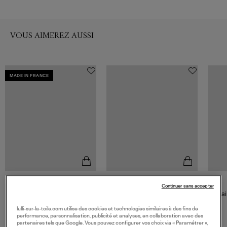
VOUS AIMEREZ AUSSI
MADE IN FRANCE
CHARLET
GINETTE NY
Continuer sans accepter
Chaîne Massilia Boule Or
Chaine Perles Or Rose 43 cm
Chai
Jaune, 40 cm
850,00 €
1 200,00 €
lulli-sur-la-toile.com utilise des cookies et technologies similaires à des fins de
performance, personnalisation, publicité et analyses, en collaboration avec des
partenaires tels que Google. Vous pouvez configurer vos choix via « Paramétrer »,