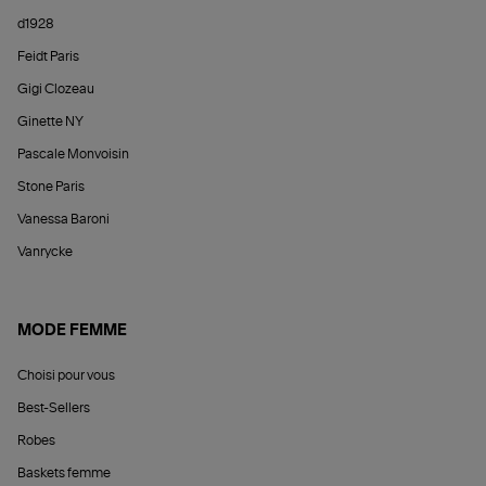
d1928
Feidt Paris
Gigi Clozeau
Ginette NY
Pascale Monvoisin
Stone Paris
Vanessa Baroni
Vanrycke
MODE FEMME
Choisi pour vous
Best-Sellers
Robes
Baskets femme