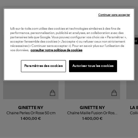
VOUS AIMEREZ AUSSI
Continuer sans accepter
lulli-sur-la-toile.com utilise des cookies et technologies similaires à des fins de
performance, personnalisation, publicité et analyses, en collaboration avec des
partenaires tels que Google. Vous pouvez configurer vos choix via « Paramétrer »,
MADE 
accepter l’ensemble des cookies (« J’accepte ») ou refuser ceux non strictement
nécessaires (« Continuer sans accepter »). Pour en savoir plus sur l’utilisation de
vos données,
consulter notre politique de cookies
Paramètres des cookies
Autoriser tous les cookies
GINETTE NY
GINETTE NY
LA 
Chaine Perles Or Rose 50 cm
Chaîne Maille Fusion Or Rose,
Coll
70 cm
1 400,00 €
1 400,00 €