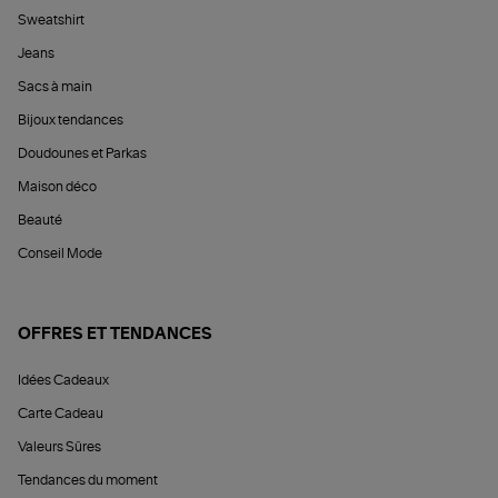
Sweatshirt
Jeans
Sacs à main
Bijoux tendances
Doudounes et Parkas
Maison déco
Beauté
Conseil Mode
OFFRES ET TENDANCES
Idées Cadeaux
Carte Cadeau
Valeurs Sûres
Tendances du moment