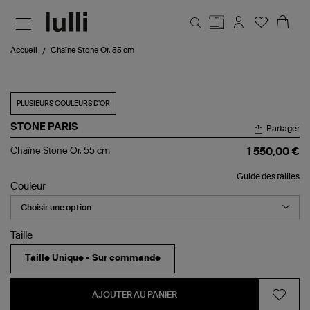
Aller au contenu principal
Accueil
Chaîne Stone Or, 55 cm
PLUSIEURS COULEURS D'OR
STONE PARIS
Partager
Chaîne
Chaîne Stone Or, 55 cm
1 550,00 €
Stone
Or,
Guide des tailles
55
Couleur
cm
Taille
Taille Unique - Sur commande
AJOUTER AU PANIER