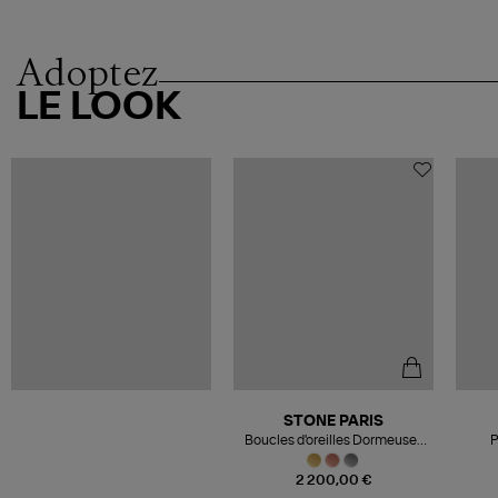
Adoptez
LE LOOK
STONE PARIS
Boucles d'oreilles Dormeuses
P
Blood Or Diamonds
2 200,00 €