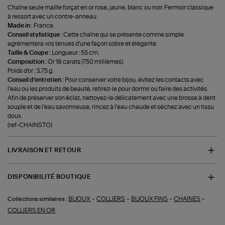
Chaîne seule maille forçat en or rose, jaune, blanc ou noir. Fermoir classique
à ressort avec un contre-anneau.
Made in :
France.
Conseil stylistique :
Cette chaîne qui se présente comme simple
agrémentera vos tenues d'une façon sobre et élégante.
Taille & Coupe :
Longueur : 55 cm.
Composition :
Or 18 carats (750 millièmes).
Poids d'or : 3,75 g.
Conseil d'entretien :
Pour conserver votre bijou, évitez les contacts avec
l’eau ou les produits de beauté, retirez-le pour dormir ou faire des activités.
Afin de préserver son éclat, nettoyez-le délicatement avec une brosse à dent
souple et de l’eau savonneuse, rincez à l’eau chaude et séchez avec un tissu
doux.
(ref-CHAINSTO)
LIVRAISON ET RETOUR
DISPONIBILITÉ BOUTIQUE
-
-
-
-
BIJOUX
COLLIERS
BIJOUX FINS
CHAINES
Collections similaires :
COLLIERS EN OR