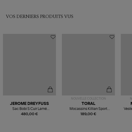
VOS DERNIERS PRODUITS VUS
NOUVELLE COLLECTION
N
JEROME DREYFUSS
TORAL
Sac Bobi S Cuir Lamé
Mocassins Killian Sport
Veste
Champagne
Mousse
480,00 €
189,00 €