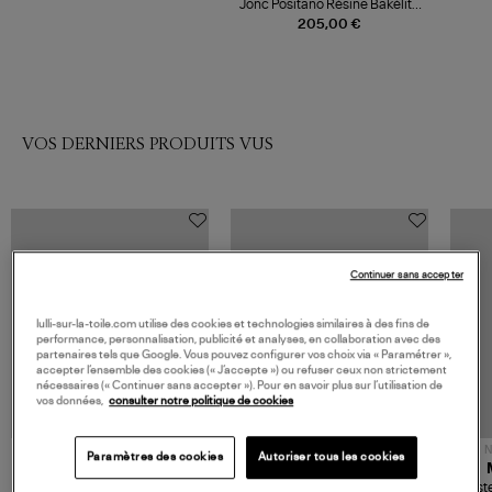
Jonc Positano Résine Bakélite
Noir
205,00 €
VOS DERNIERS PRODUITS VUS
Continuer sans accepter
lulli-sur-la-toile.com utilise des cookies et technologies similaires à des fins de
performance, personnalisation, publicité et analyses, en collaboration avec des
partenaires tels que Google. Vous pouvez configurer vos choix via « Paramétrer »,
accepter l’ensemble des cookies (« J’accepte ») ou refuser ceux non strictement
nécessaires (« Continuer sans accepter »). Pour en savoir plus sur l’utilisation de
vos données,
consulter notre politique de cookies
NOUVELLE COLLECTION
N
Paramètres des cookies
Autoriser tous les cookies
JEROME DREYFUSS
TORAL
Sac Bobi S Cuir Lamé
Mocassins Killian Sport
Veste