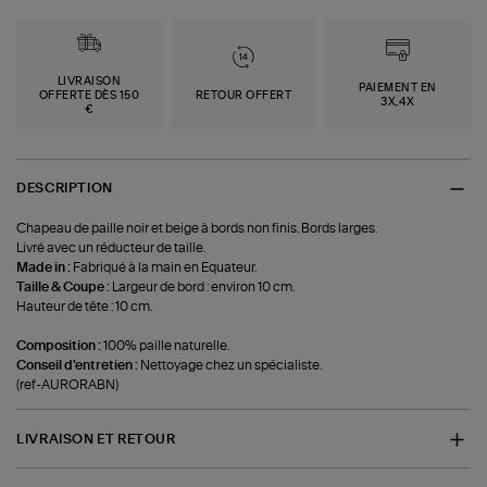
LIVRAISON
PAIEMENT EN
OFFERTE DÈS 150
RETOUR OFFERT
3X,4X
€
DESCRIPTION
Chapeau de paille noir et beige à bords non finis. Bords larges.
Livré avec un réducteur de taille.
Made in :
Fabriqué à la main en Equateur.
Taille & Coupe :
Largeur de bord : environ 10 cm.
Hauteur de tête : 10 cm.
Composition :
100% paille naturelle.
Conseil d'entretien :
Nettoyage chez un spécialiste.
(ref-AURORABN)
LIVRAISON ET RETOUR