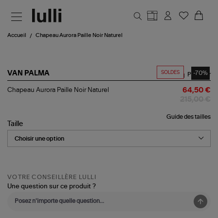
Aller au contenu principal
Accueil
Chapeau Aurora Paille Noir Naturel
SOLDES
-70%
VAN PALMA
Partager
Chapeau
Chapeau Aurora Paille Noir Naturel
64,50 €
Aurora
215,00 €
Paille
Noir
Guide des tailles
Naturel
Taille
VOTRE CONSEILLÈRE LULLI
Une question sur ce produit ?