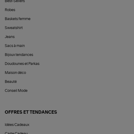
Best-Sellers
Robes
Baskets femme
Sweatshirt
Jeans
Sacs à main
Bijoux tendances
Doudounes et Parkas
Maison déco
Beauté
Conseil Mode
OFFRES ET TENDANCES
Idées Cadeaux
Carte Cadeau