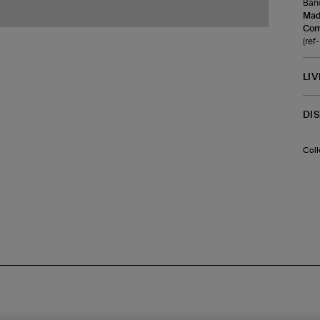
Band
Made
Com
(ref
LI
DI
Coll