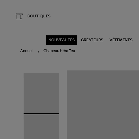
Aller au contenu principal
BOUTIQUES
NOUVEAUTÉS
CRÉATEURS
VÊTEMENTS
Accueil
Chapeau Héra Tea