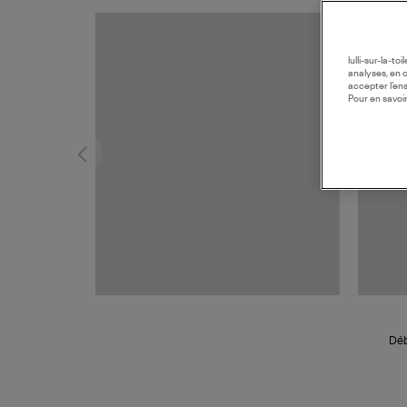
MADE I
lulli-sur-la-t
analyses, en 
accepter l’en
Pour en savoir
Déb