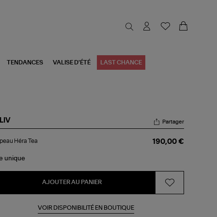
TENDANCES
VALISE D'ÉTÉ
LAST CHANCE
LIV
Partager
apeau
peau Héra Tea
190,00 €
ra
le
unique
AJOUTER AU PANIER
VOIR DISPONIBILITÉ EN BOUTIQUE