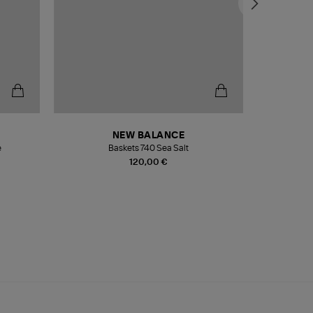
NEW BALANCE
e
Baskets 740 Sea Salt
Veste
120,00 €