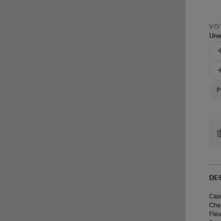
VOT
Une
DE
Cape
Chap
Fleu