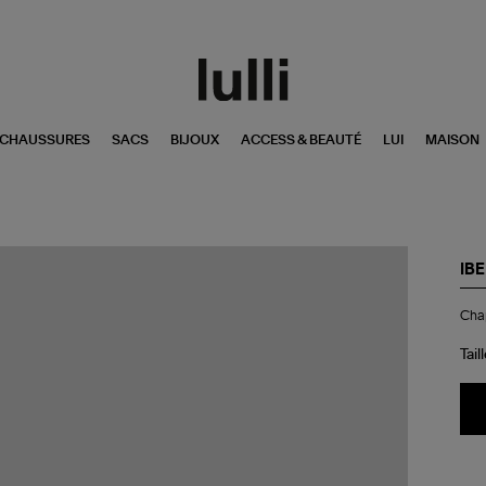
CHAUSSURES
SACS
BIJOUX
ACCESS & BEAUTÉ
LUI
MAISON
IBE
Ch
Cha
Hé
Tea
Tail