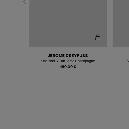
N
JEROME DREYFUSS
te
Sac Bobi S Cuir Lamé Champagne
M
480,00 €