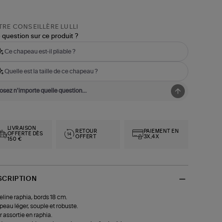
RE CONSEILLÈRE LULLI
 question sur ce produit ?
Ce chapeau est-il pliable ?
Quelle est la taille de ce chapeau ?
LIVRAISON
RETOUR
PAIEMENT EN
OFFERTE DÈS
OFFERT
3X,4X
150 €
SCRIPTION
line raphia, bords 18 cm.
eau léger, souple et robuste.
r assortie en raphia.