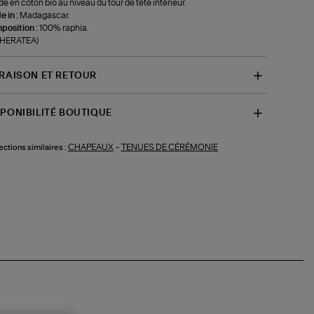
e en coton bio au niveau du tour de tête intérieur.
 in :
Madagascar.
position :
100% raphia.
-HERATEA)
VRAISON ET RETOUR
SPONIBILITÉ BOUTIQUE
CHAPEAUX
-
TENUES DE CÉRÉMONIE
ections similaires :