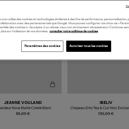
Co
N EUROPE
EXCLUSIVITÉ
oile.com utilise des cookies et technologies similaires à des fins de performance, personnalisation, p
collaboration avec des partenaires tels que Google. Vous pouvez configurer vos choix via « Param
semble des cookies (« J’accepte ») ou refuser ceux non strictement nécessaires (« Continuer san
 plus sur l’utilisation de vos données,
consulter notre politique de cookies
Paramètres des cookies
Autoriser tous les cookies
JEANNE VOULAND
IBELIV
ardeur Nova Maille Cotelé Blanc
Chapeau Ento Tea & Cuir Noir, Exclusiv
95,00 €
135,00 €