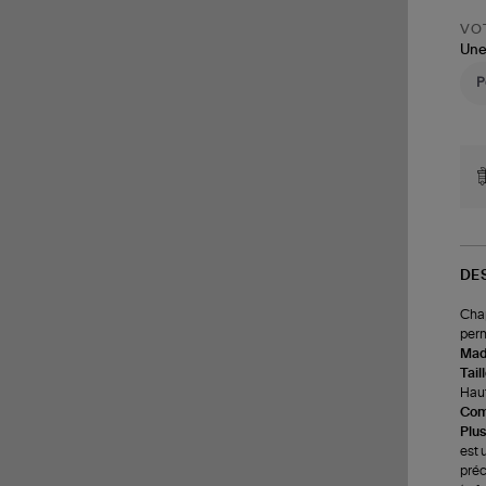
VOT
Une
DE
Chap
perm
Made
Tail
Haut
Com
Plus
est 
préc