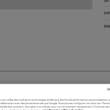
(re
LI
DI
Co
ORATION
COLLABORATION
oile.com utilise des cookies et technologies similaires à des fins de performance, personnalisation, p
collaboration avec des partenaires tels que Google. Vous pouvez configurer vos choix via « Param
semble des cookies (« J’accepte ») ou refuser ceux non strictement nécessaires (« Continuer san