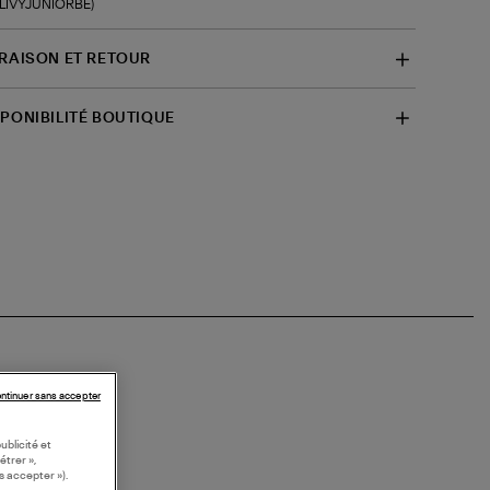
f-LIVYJUNIORBE)
VRAISON ET RETOUR
SPONIBILITÉ BOUTIQUE
ntinuer sans accepter
ublicité et
étrer »,
s accepter »).