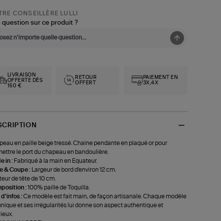
RE CONSEILLÈRE LULLI
 question sur ce produit ?
LIVRAISON
RETOUR
PAIEMENT EN
OFFERTE DÈS
OFFERT
3X,4X
150 €
SCRIPTION
eau en paille beige tressé. Chaine pendante en plaqué or pour
ettre le port du chapeau en bandoulière.
 in :
Fabriqué à la main en Equateur.
le & Coupe :
Largeur de bord d'environ 12 cm.
eur de tête de 10 cm.
position :
100% paille de Toquilla.
 d'infos :
Ce modèle est fait main, de façon artisanale. Chaque modèle
unique et ses irrégularités lui donne son aspect authentique et
ieux.