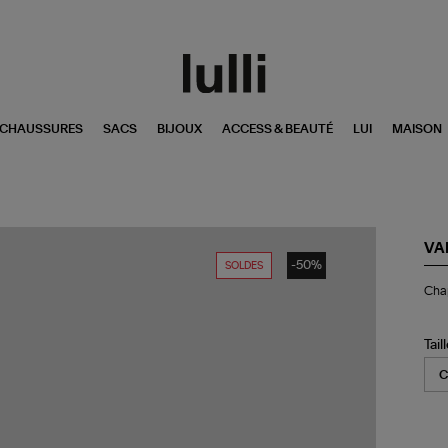
CHAUSSURES
SACS
BIJOUX
ACCESS & BEAUTÉ
LUI
MAISON
VA
-50%
SOLDES
Ch
Chap
Liv
Jun
Be
Tail