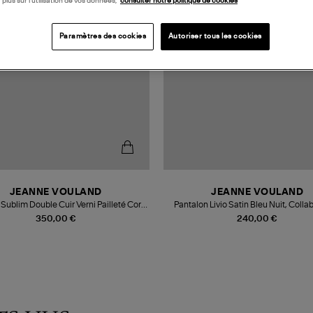
 plus sur l’utilisation de vos données,
consulter notre politique de cookies
Paramètres des cookies
Autoriser tous les cookies
JEANNE VOULAND
JEANNE VOULAND
Sublim Double Cuir Verni Pailleté Coral
Pantalon Livio Satin Bleu Nuit, Colla
llaboration Jeanne Vouland x Véronika
Jeanne Vouland x Véronika Lou
350,00 €
240,00 €
Loubry