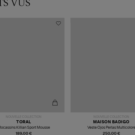
TS VUS
NOUVELLE COLLECTION
NOUVELLE COLLECTION
TORAL
MAISON BADIGO
ocassins Killian Sport Mousse
Veste Ojos Perlas Multicolor
189,00 €
250,00 €