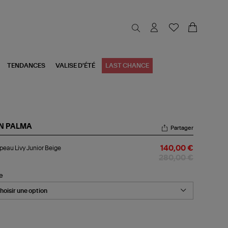
TENDANCES
VALISE D'ÉTÉ
LAST CHANCE
N PALMA
Partager
apeau
eau Livy Junior Beige
140,00 €
y
ior
280,00 €
ige
le