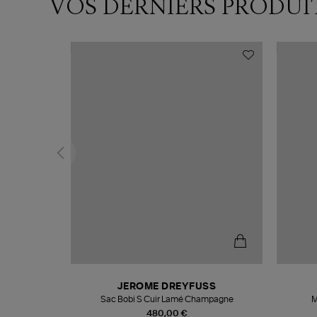
VOS DERNIERS PRODUI
N
JEROME DREYFUSS
te
Sac Bobi S Cuir Lamé Champagne
M
480,00 €