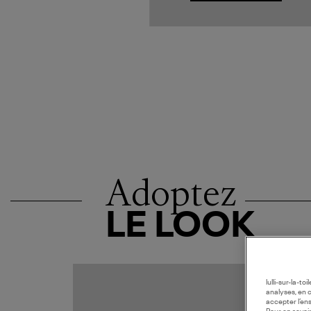
Adoptez
LE LOOK
COLLAB
lulli-sur-la-t
analyses, en 
accepter l’en