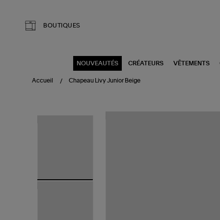
Aller au contenu principal
BOUTIQUES
NOUVEAUTÉS
CRÉATEURS
VÊTEMENTS
Accueil
Chapeau Livy Junior Beige