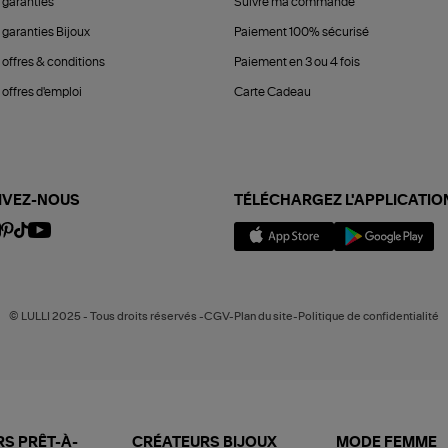
 garanties
Suivre ma commande
 garanties Bijoux
Paiement 100% sécurisé
 offres & conditions
Paiement en 3 ou 4 fois
offres d'emploi
Carte Cadeau
IVEZ-NOUS
TÉLÉCHARGEZ L'APPLICATIO
© LULLI 2025 - Tous droits réservés -CGV-Plan du site-Politique de confidentialité
S PRÊT-À-
CRÉATEURS BIJOUX
MODE FEMME