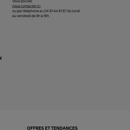
Vous pouvez
nous contacter ici
ou par téléphone au 04 91 44 61 67 du lundi
au vendredi de 9h à 18h.
N
OFFRES ET TENDANCES