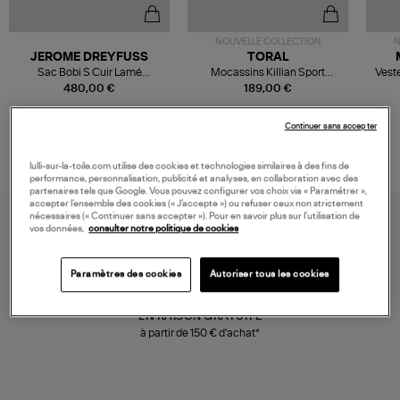
NOUVELLE COLLECTION
N
JEROME DREYFUSS
TORAL
Sac Bobi S Cuir Lamé
Mocassins Killian Sport
Veste
Champagne
Mousse
480,00 €
189,00 €
Continuer sans accepter
lulli-sur-la-toile.com utilise des cookies et technologies similaires à des fins de
performance, personnalisation, publicité et analyses, en collaboration avec des
partenaires tels que Google. Vous pouvez configurer vos choix via « Paramétrer »,
accepter l’ensemble des cookies (« J’accepte ») ou refuser ceux non strictement
nécessaires (« Continuer sans accepter »). Pour en savoir plus sur l’utilisation de
vos données,
consulter notre politique de cookies
Paramètres des cookies
Autoriser tous les cookies
LIVRAISON GRATUITE
à partir de 150 € d'achat*