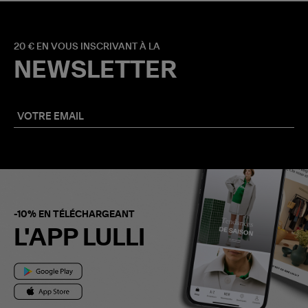
20 € EN VOUS INSCRIVANT À LA
NEWSLETTER
-10% EN TÉLÉCHARGEANT
L'APP LULLI