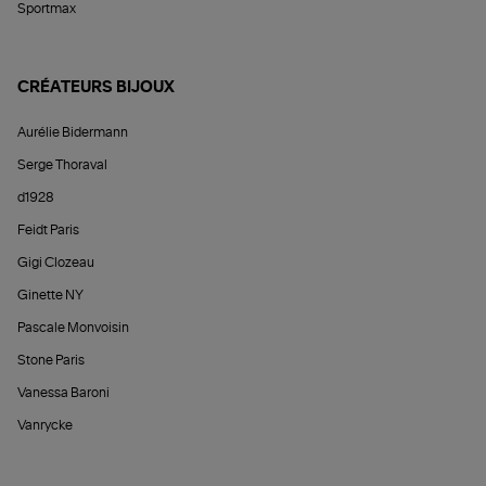
Sportmax
CRÉATEURS BIJOUX
Aurélie Bidermann
Serge Thoraval
d1928
Feidt Paris
Gigi Clozeau
Ginette NY
Pascale Monvoisin
Stone Paris
Vanessa Baroni
Vanrycke