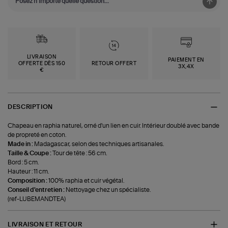
LIVRAISON
PAIEMENT EN
OFFERTE DÈS 150
RETOUR OFFERT
3X,4X
€
DESCRIPTION
Chapeau en raphia naturel, orné d'un lien en cuir. Intérieur doublé avec bande
de propreté en coton.
Made in :
Madagascar, selon des techniques artisanales.
Taille & Coupe :
Tour de tête : 56 cm.
Bord : 5 cm.
Hauteur : 11 cm.
Composition :
100% raphia et cuir végétal.
Conseil d'entretien :
Nettoyage chez un spécialiste.
(ref-LUBEMANDTEA)
LIVRAISON ET RETOUR