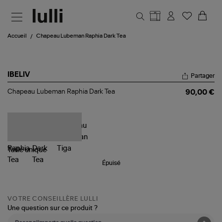
Aller au contenu principal
Accueil
Chapeau Lubeman Raphia Dark Tea
IBELIV
Partager
Chapeau
Chapeau Lubeman Raphia Dark Tea
90,00 €
Lubeman
Raphia
Dark
Tea
Taille
unique
Épuisé
VOTRE CONSEILLÈRE LULLI
Une question sur ce produit ?