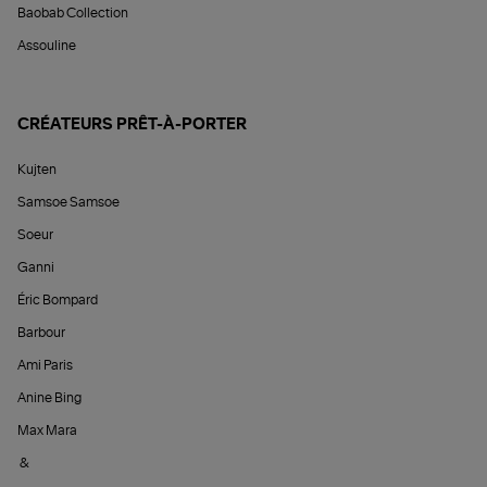
Baobab Collection
Assouline
CRÉATEURS PRÊT-À-PORTER
Kujten
Samsoe Samsoe
Soeur
Ganni
Éric Bompard
Barbour
Ami Paris
Anine Bing
Max Mara
&