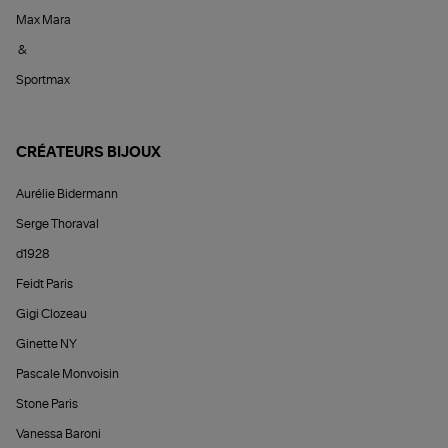
Max Mara
&
Sportmax
CRÉATEURS BIJOUX
Aurélie Bidermann
Serge Thoraval
d1928
Feidt Paris
Gigi Clozeau
Ginette NY
Pascale Monvoisin
Stone Paris
Vanessa Baroni