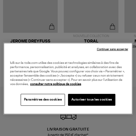
NOUVELLE COLLECTION
N
JEROME DREYFUSS
TORAL
Sac Bobi S Cuir Lamé
Mocassins Killian Sport
Veste
Continuer sans accepter
Champagne
Mousse
480,00 €
189,00 €
lulli-sur-la-toile.com utilise des cookies et technologies similaires à des fins de
performance, personnalisation, publicité et analyses, en collaboration avec des
partenaires tels que Google. Vous pouvez configurer vos choix via « Paramétrer »,
accepter l’ensemble des cookies (« J’accepte ») ou refuser ceux non strictement
nécessaires (« Continuer sans accepter »). Pour en savoir plus sur l’utilisation de
vos données,
consulter notre politique de cookies
Paramètres des cookies
Autoriser tous les cookies
LIVRAISON GRATUITE
à partir de 150 € d'achat*