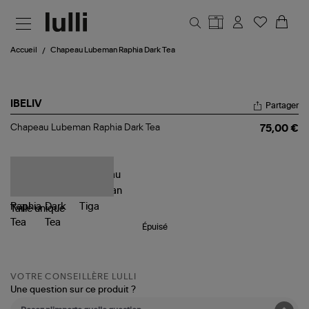
Aller au contenu principal
Accueil
Chapeau Lubeman Raphia Dark Tea
IBELIV
Partager
Chapeau
Chapeau Lubeman Raphia Dark Tea
75,00 €
Lubeman
Raphia
Dark
Tea
Taille
unique
Épuisé
VOTRE CONSEILLÈRE LULLI
Une question sur ce produit ?