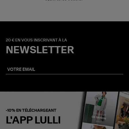
20 € EN VOUS INSCRIVANT À LA
NEWSLETTER
-10% EN TÉLÉCHARGEANT
L'APP LULLI