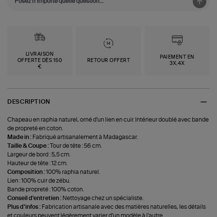
LIVRAISON
PAIEMENT EN
OFFERTE DÈS 150
RETOUR OFFERT
3X,4X
€
DESCRIPTION
Chapeau en raphia naturel, orné d'un lien en cuir. Intérieur doublé avec bande
de propreté en coton.
Made in :
Fabriqué artisanalement à Madagascar.
Taille & Coupe :
Tour de tête : 56 cm.
Largeur de bord : 5,5 cm.
Hauteur de tête : 12 cm.
Composition :
100% raphia naturel.
Lien : 100% cuir de zébu.
Bande propreté : 100% coton.
Conseil d'entretien :
Nettoyage chez un spécialiste.
Plus d'infos :
Fabrication artisanale avec des matières naturelles, les détails
et couleurs peuvent légèrement varier d'un modèle à l'autre.