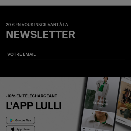
20 € EN VOUS INSCRIVANT À LA
NEWSLETTER
-10% EN TÉLÉCHARGEANT
L'APP LULLI