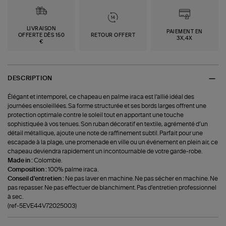
LIVRAISON
PAIEMENT EN
OFFERTE DÈS 150
RETOUR OFFERT
3X,4X
€
DESCRIPTION
Élégant et intemporel, ce chapeau en palme iraca est l’allié idéal des
journées ensoleillées. Sa forme structurée et ses bords larges offrent une
protection optimale contre le soleil tout en apportant une touche
sophistiquée à vos tenues. Son ruban décoratif en textile, agrémenté d’un
détail métallique, ajoute une note de raffinement subtil. Parfait pour une
escapade à la plage, une promenade en ville ou un événement en plein air, ce
chapeau deviendra rapidement un incontournable de votre garde-robe.
Made in :
Colombie.
Composition :
100% palme iraca.
Conseil d'entretien :
Ne pas laver en machine. Ne pas sécher en machine. Ne
pas repasser. Ne pas effectuer de blanchiment. Pas d’entretien professionnel
à sec.
(ref-5EVE44V72025003)