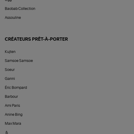
Baobab Collection
Assouline
CRÉATEURS PRÊT-À-PORTER
Kujten
Samsoe Samsoe
Soeur
Ganni
Éric Bompard
Barbour
Ami Paris
Anine Bing
Max Mara
&