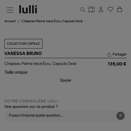
Aller au contenu principal
Accueil
Chapeau Palme Iraca Écru, Capsule Deià
COLLECTION CAPSULE
VANESSA BRUNO
Partager
Chapeau
Chapeau Palme Iraca Écru, Capsule Deià
135,00 €
Palme
Iraca
Taille
unique
Écru,
Épuisé
Capsule
Deià
VOTRE CONSEILLÈRE LULLI
Une question sur ce produit ?