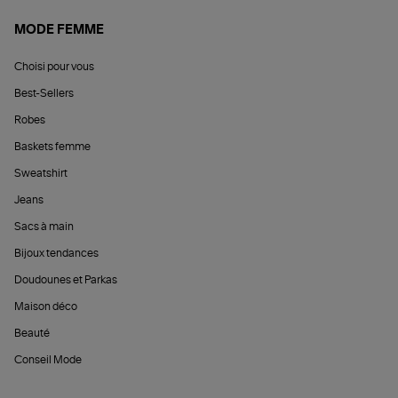
MODE FEMME
Choisi pour vous
Best-Sellers
Robes
Baskets femme
Sweatshirt
Jeans
Sacs à main
Bijoux tendances
Doudounes et Parkas
Maison déco
Beauté
Conseil Mode