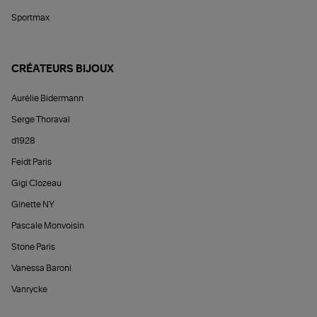
Sportmax
CRÉATEURS BIJOUX
Aurélie Bidermann
Serge Thoraval
d1928
Feidt Paris
Gigi Clozeau
Ginette NY
Pascale Monvoisin
Stone Paris
Vanessa Baroni
Vanrycke