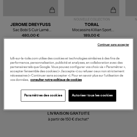
NOUVELLE COLLECTION
N
JEROME DREYFUSS
TORAL
Sac Bobi S Cuir Lamé
Mocassins Killian Sport
Champagne
Mousse
480,00 €
189,00 €
Continuer sans accepter
lulli-sur-la-toile.com utilise des cookies et technologies similaires à des fins de
performance, personnalisation, publicité et analyses, en collaboration avec des
partenaires tels que Google. Vous pouvez configurer vos choix via « Paramétrer »,
accepter l’ensemble des cookies (« J’accepte ») ou refuser ceux non strictement
nécessaires (« Continuer sans accepter »). Pour en savoir plus sur l’utilisation de
vos données,
consulter notre politique de cookies
Paramètres des cookies
Autoriser tous les cookies
LIVRAISON GRATUITE
à partir de 150 € d'achat*