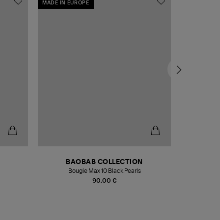
MADE IN EUROPE
MADE IN EU
BAOBAB COLLECTION
Bougie Max 10 Black Pearls
Paréo Fou
90,00 €