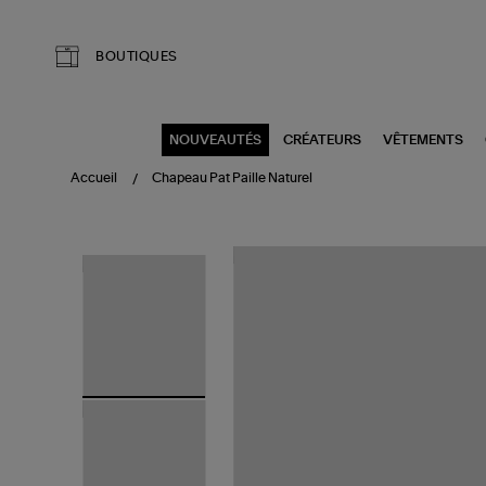
Aller au contenu principal
BOUTIQUES
NOUVEAUTÉS
CRÉATEURS
VÊTEMENTS
Accueil
Chapeau Pat Paille Naturel