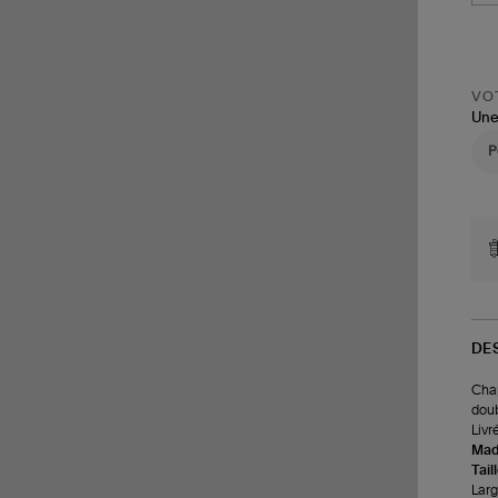
VOT
Une
DE
Chap
doub
Livr
Made
Tail
Larg