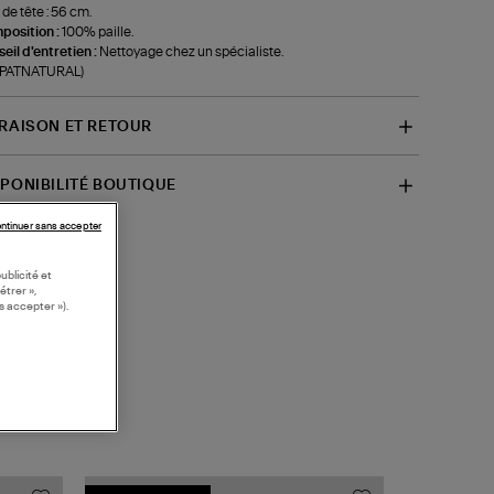
 de tête : 56 cm.
position :
100% paille.
eil d'entretien :
Nettoyage chez un spécialiste.
f-PATNATURAL)
VRAISON ET RETOUR
SPONIBILITÉ BOUTIQUE
ntinuer sans accepter
ublicité et
étrer »,
s accepter »).