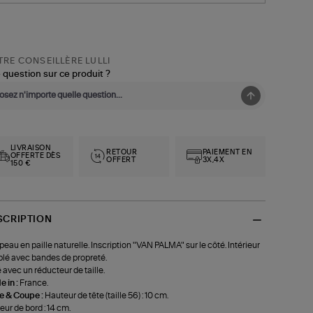
RE CONSEILLÈRE LULLI
 question sur ce produit ?
LIVRAISON
RETOUR
PAIEMENT EN
OFFERTE DÈS
OFFERT
3X,4X
150 €
SCRIPTION
eau en paille naturelle. Inscription "VAN PALMA" sur le côté. Intérieur
lé avec bandes de propreté.
é avec un réducteur de taille.
 in :
France.
le & Coupe :
Hauteur de tête (taille 56) : 10 cm.
eur de bord : 14 cm.