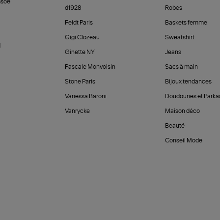
soe
d1928
Robes
Feidt Paris
Baskets femme
Gigi Clozeau
Sweatshirt
d
Ginette NY
Jeans
Pascale Monvoisin
Sacs à main
Stone Paris
Bijoux tendances
Vanessa Baroni
Doudounes et Parka
Vanrycke
Maison déco
Beauté
Conseil Mode