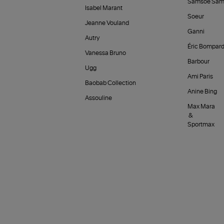
Samsoe Sam
Isabel Marant
Soeur
Jeanne Vouland
Ganni
Autry
Éric Bompar
Vanessa Bruno
Barbour
Ugg
Ami Paris
Baobab Collection
Anine Bing
Assouline
Max Mara
&
Sportmax