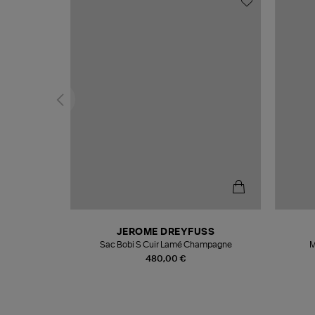
T
JEROME DREYFUSS
k
Sac Bobi S Cuir Lamé Champagne
M
480,00 €