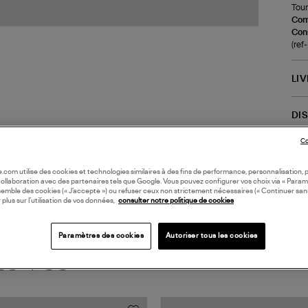
Tour
Com
Cons
(re
LI
DI
Co
oile.com utilise des cookies et technologies similaires à des fins de performance, personnalisation, p
collaboration avec des partenaires tels que Google. Vous pouvez configurer vos choix via « Param
semble des cookies (« J’accepte ») ou refuser ceux non strictement nécessaires (« Continuer san
 plus sur l’utilisation de vos données,
consulter notre politique de cookies
Paramètres des cookies
Autoriser tous les cookies
TS VUS