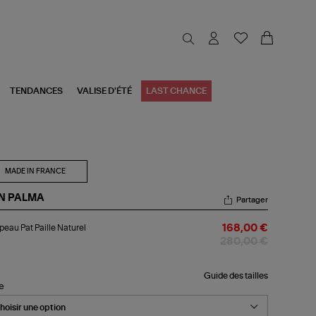
TENDANCES
VALISE D'ÉTÉ
LAST CHANCE
MADE IN FRANCE
N PALMA
Partager
apeau
eau Pat Paille Naturel
168,00 €
lle
280,00 €
urel
Guide des tailles
le