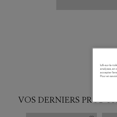
lulli-sur-la-t
analyses, en 
accepter l’en
Pour en savoir
VOS DERNIERS PRODUI