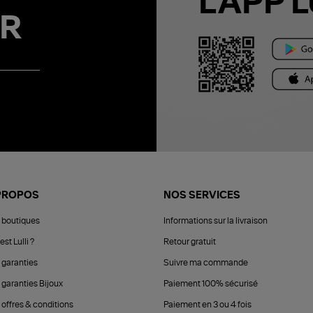
L'APP L
R
PROPOS
NOS SERVICES
 boutiques
Informations sur la livraison
est Lulli ?
Retour gratuit
 garanties
Suivre ma commande
 garanties Bijoux
Paiement 100% sécurisé
 offres & conditions
Paiement en 3 ou 4 fois