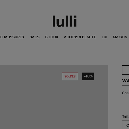
CHAUSSURES
SACS
BIJOUX
ACCESS & BEAUTÉ
LUI
MAISON
-40%
SOLDES
VA
Ch
Chap
Pat
Pai
Nat
Tail