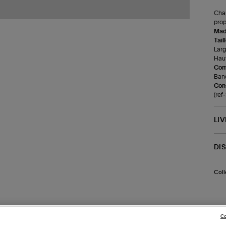
Chap
prop
Made
Tail
Larg
Haut
Com
Band
Cons
(re
LI
DI
Coll
Co