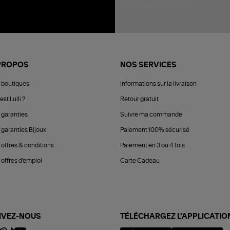
PROPOS
NOS SERVICES
 boutiques
Informations sur la livraison
est Lulli ?
Retour gratuit
 garanties
Suivre ma commande
 garanties Bijoux
Paiement 100% sécurisé
 offres & conditions
Paiement en 3 ou 4 fois
offres d'emploi
Carte Cadeau
IVEZ-NOUS
TÉLÉCHARGEZ L'APPLICATIO