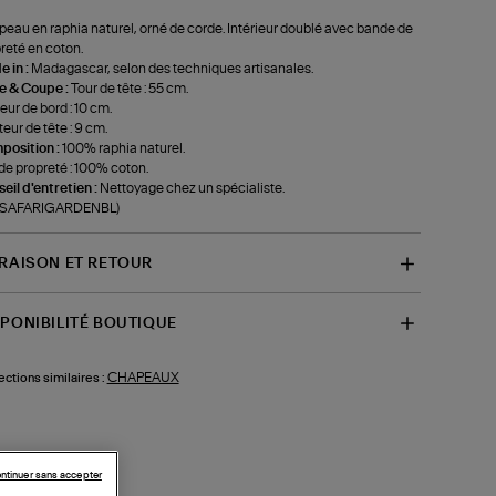
eau en raphia naturel, orné de corde. Intérieur doublé avec bande de
reté en coton.
 in :
Madagascar, selon des techniques artisanales.
le & Coupe :
Tour de tête : 55 cm.
eur de bord : 10 cm.
eur de tête : 9 cm.
position :
100% raphia naturel.
e propreté : 100% coton.
eil d'entretien :
Nettoyage chez un spécialiste.
f-SAFARIGARDENBL)
VRAISON ET RETOUR
SPONIBILITÉ BOUTIQUE
CHAPEAUX
ections similaires :
ntinuer sans accepter