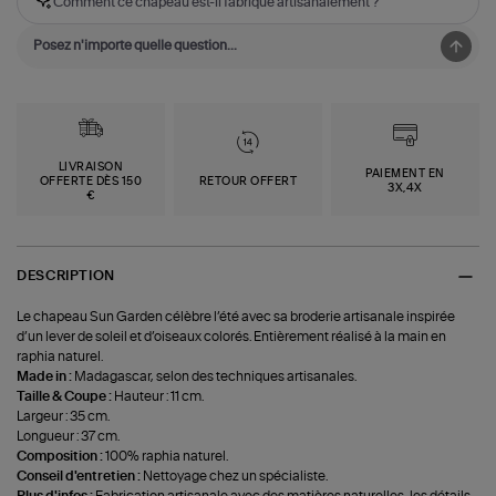
Comment ce chapeau est-il fabriqué artisanalement ?
LIVRAISON
PAIEMENT EN
OFFERTE DÈS 150
RETOUR OFFERT
3X,4X
€
DESCRIPTION
Le chapeau Sun Garden célèbre l’été avec sa broderie artisanale inspirée
d’un lever de soleil et d’oiseaux colorés. Entièrement réalisé à la main en
raphia naturel.
Made in :
Madagascar, selon des techniques artisanales.
Taille & Coupe :
Hauteur : 11 cm.
Largeur : 35 cm.
Longueur : 37 cm.
Composition :
100% raphia naturel.
Conseil d'entretien :
Nettoyage chez un spécialiste.