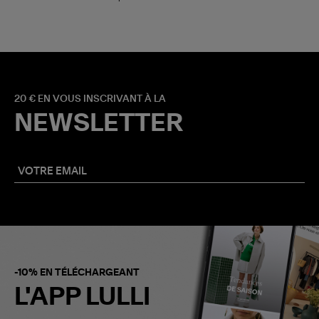
20 € EN VOUS INSCRIVANT À LA
NEWSLETTER
-10% EN TÉLÉCHARGEANT
L'APP LULLI