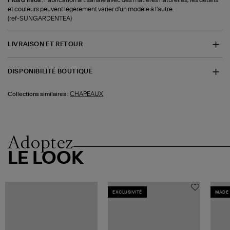
Plus d'infos :
Fabrication artisanale avec des matières naturelles, les détails
et couleurs peuvent légèrement varier d'un modèle à l'autre.
(ref-SUNGARDENTEA)
LIVRAISON ET RETOUR
DISPONIBILITÉ BOUTIQUE
CHAPEAUX
Collections similaires :
Adoptez
LE LOOK
EXCLUSIVITÉ
MADE 