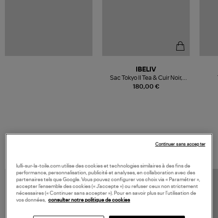
IBELIV
Sac Tokyo II Tea & Cuir Noir,
Exclusivité Lulli
180,00 €
VOS DERNIERS PRODUITS VUS
Continuer sans accepter
lulli-sur-la-toile.com utilise des cookies et technologies similaires à des fins de
performance, personnalisation, publicité et analyses, en collaboration avec des
partenaires tels que Google. Vous pouvez configurer vos choix via « Paramétrer »,
accepter l’ensemble des cookies (« J’accepte ») ou refuser ceux non strictement
nécessaires (« Continuer sans accepter »). Pour en savoir plus sur l’utilisation de
vos données,
consulter notre politique de cookies