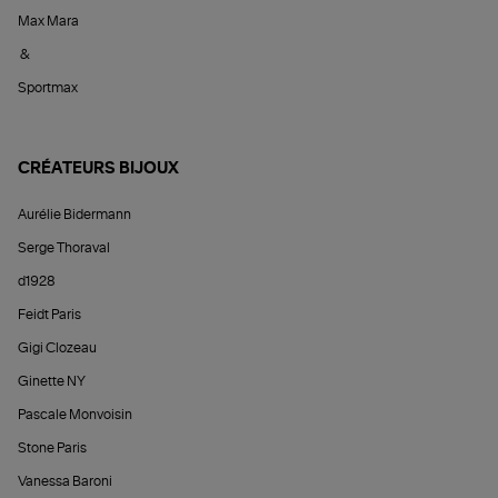
Max Mara
&
Sportmax
CRÉATEURS BIJOUX
Aurélie Bidermann
Serge Thoraval
d1928
Feidt Paris
Gigi Clozeau
Ginette NY
Pascale Monvoisin
Stone Paris
Vanessa Baroni