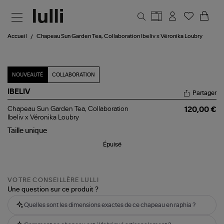
Aller au contenu principal
Accueil
Chapeau Sun Garden Tea, Collaboration Ibeliv x Véronika Loubry
NOUVEAUTÉ
COLLABORATION
IBELIV
Partager
Chapeau
Chapeau Sun Garden Tea, Collaboration
120,00 €
Sun
Ibeliv x Véronika Loubry
Garden
Taille
unique
Tea,
Collaboration
Épuisé
Ibeliv
x
Véronika
Loubry
VOTRE CONSEILLÈRE LULLI
Une question sur ce produit ?
Quelles sont les dimensions exactes de ce chapeau en raphia ?