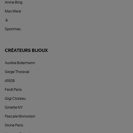
Anine Bing
Max Mara
&
Sportmax
CRÉATEURS BIJOUX
Aurélie Bidermann
Serge Thoraval
d1928
Feidt Paris
Gigi Clozeau
Ginette NY
Pascale Monvoisin
Stone Paris