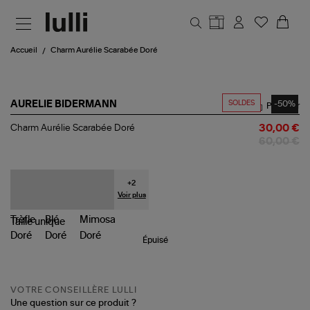
Aller au contenu principal
Accueil
Charm Aurélie Scarabée Doré
SOLDES
-50%
AURELIE BIDERMANN
Partager
Charm
Charm Aurélie Scarabée Doré
30,00 €
Aurélie
60,00 €
Scarabée
Doré
+
2
Voir plus
Taille
unique
Épuisé
VOTRE CONSEILLÈRE LULLI
Une question sur ce produit ?