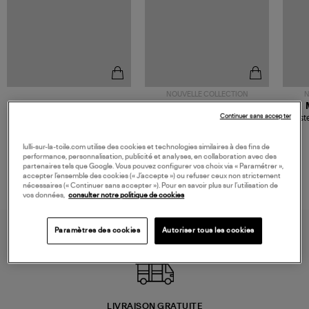
NOUVELLE COLLECTION
N
JEROME DREYFUSS
TORAL
Continuer sans accepter
Sac Bobi S Cuir Lamé
Mocassins Killian Sport
Veste
Champagne
Mousse
480,00 €
189,00 €
lulli-sur-la-toile.com utilise des cookies et technologies similaires à des fins de
performance, personnalisation, publicité et analyses, en collaboration avec des
partenaires tels que Google. Vous pouvez configurer vos choix via « Paramétrer »,
accepter l’ensemble des cookies (« J’accepte ») ou refuser ceux non strictement
nécessaires (« Continuer sans accepter »). Pour en savoir plus sur l’utilisation de
vos données,
consulter notre politique de cookies
Paramètres des cookies
Autoriser tous les cookies
LIVRAISON GRATUITE