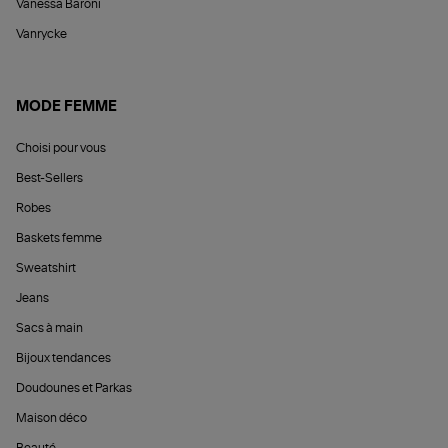
Vanessa Baroni
Vanrycke
MODE FEMME
Choisi pour vous
Best-Sellers
Robes
Baskets femme
Sweatshirt
Jeans
Sacs à main
Bijoux tendances
Doudounes et Parkas
Maison déco