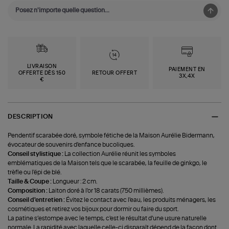
LIVRAISON
PAIEMENT EN
OFFERTE DÈS 150
RETOUR OFFERT
3X,4X
€
DESCRIPTION
Pendentif scarabée doré, symbole fétiche de la Maison Aurélie Bidermann,
évocateur de souvenirs d'enfance bucoliques.
Conseil stylistique :
La collection Aurélie réunit les symboles
emblématiques de la Maison tels que le scarabée, la feuille de ginkgo, le
trèfle ou l'épi de blé.
Taille & Coupe :
Longueur : 2 cm.
Composition :
Laiton doré à l'or 18 carats (750 millièmes).
Conseil d'entretien :
Évitez le contact avec l'eau, les produits ménagers, les
cosmétiques et retirez vos bijoux pour dormir ou faire du sport.
La patine s’estompe avec le temps, c'est le résultat d'une usure naturelle
normale. La rapidité avec laquelle celle-ci disparaît dépend de la façon dont