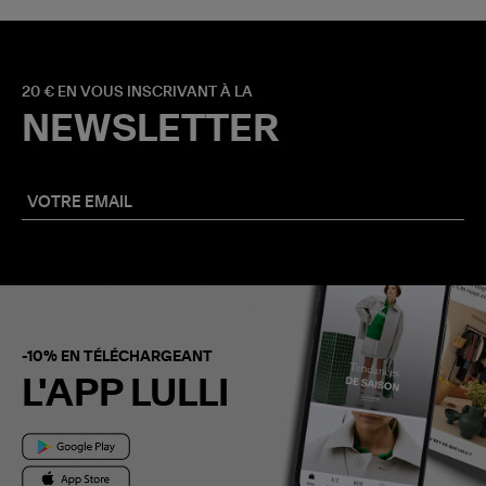
20 € EN VOUS INSCRIVANT À LA
NEWSLETTER
-10% EN TÉLÉCHARGEANT
L'APP LULLI