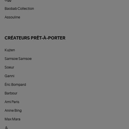
Baobab Collection
Assouline
CRÉATEURS PRÊT-À-PORTER
Kujten
Samsoe Samsoe
Soeur
Ganni
Éric Bompard
Barbour
Ami Paris
Anine Bing
Max Mara
&