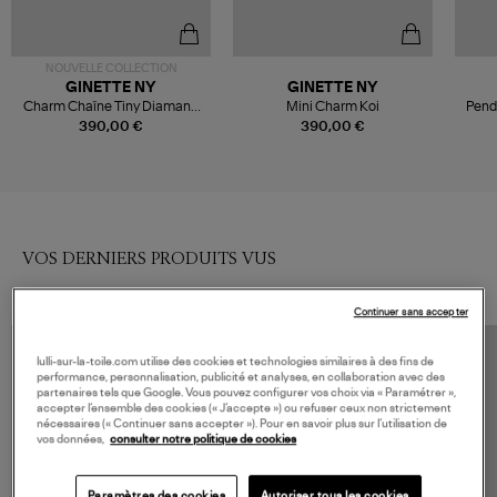
NOUVELLE COLLECTION
GINETTE NY
GINETTE NY
Charm Chaîne Tiny Diamand
Mini Charm Koi
Pend
Koi
390,00 €
390,00 €
VOS DERNIERS PRODUITS VUS
Continuer sans accepter
lulli-sur-la-toile.com utilise des cookies et technologies similaires à des fins de
performance, personnalisation, publicité et analyses, en collaboration avec des
partenaires tels que Google. Vous pouvez configurer vos choix via « Paramétrer »,
accepter l’ensemble des cookies (« J’accepte ») ou refuser ceux non strictement
nécessaires (« Continuer sans accepter »). Pour en savoir plus sur l’utilisation de
vos données,
consulter notre politique de cookies
Paramètres des cookies
Autoriser tous les cookies