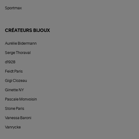
Sportmax
CRÉATEURS BIJOUX
Aurélie Bidermann
Serge Thoraval
d1928
Feidt Paris
Gigi Clozeau
Ginette NY
Pascale Monvoisin
Stone Paris
Vanessa Baroni
Vanrycke