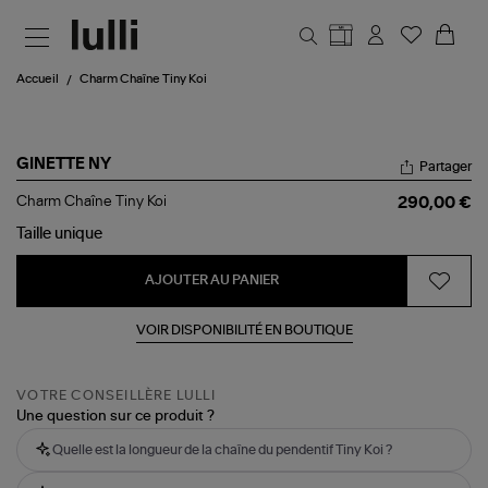
Aller au contenu principal
Accueil
Charm Chaîne Tiny Koi
GINETTE NY
Partager
Charm
Charm Chaîne Tiny Koi
290,00 €
Chaîne
Tiny
Taille
unique
Koi
AJOUTER AU PANIER
VOIR DISPONIBILITÉ EN BOUTIQUE
VOTRE CONSEILLÈRE LULLI
Une question sur ce produit ?
Quelle est la longueur de la chaîne du pendentif Tiny Koi ?