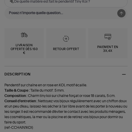
De quelle matière est fait le pendentif Tiny Koi ?
LIVRAISON
PAIEMENT EN
OFFERTE DÈS 150
RETOUR OFFERT
3X,4X
€
DESCRIPTION
Pendentif sur chaîne en or rose en KOI, motif écaille.
Taille & Coupe :
Taille du motif : 5 mm.
Composition :
Charm tiny koi sur chaîne forçat or rose 18 carats, 5 cm.
Conseil d'entretien :
Nettoyez vos bijoux régulièrement avec un chiffon doux
et un peu d'eau, laissez-les sécher à l'air libre avant de les porter à nouveau ou
les ranger. Il est recommandé d'éviter le contact avec les produits ménagers,
les cosmétiques, la mer ou la piscine et de retirez vos bijoux pour dormir ou
faire du sport.
(ref-CCHAIN1KOI)