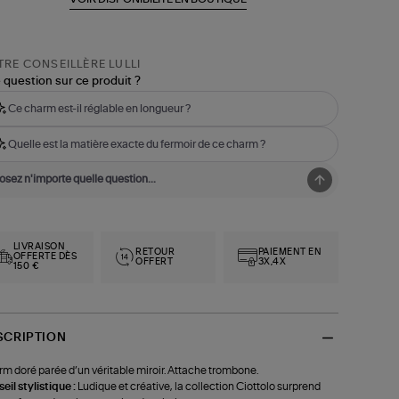
RE CONSEILLÈRE LULLI
 question sur ce produit ?
Ce charm est-il réglable en longueur ?
Quelle est la matière exacte du fermoir de ce charm ?
LIVRAISON
RETOUR
PAIEMENT EN
OFFERTE DÈS
OFFERT
3X,4X
150 €
SCRIPTION
m doré parée d’un véritable miroir. Attache trombone.
eil stylistique :
Ludique et créative, la collection Ciottolo surprend