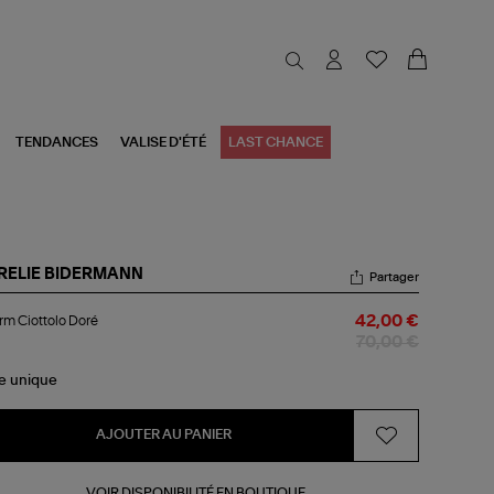
TENDANCES
VALISE D'ÉTÉ
LAST CHANCE
RELIE BIDERMANN
Partager
arm
m Ciottolo Doré
42,00 €
ttolo
ré
70,00 €
le
unique
AJOUTER AU PANIER
VOIR DISPONIBILITÉ EN BOUTIQUE