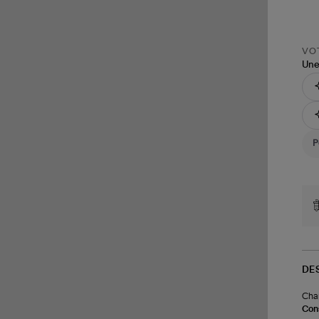
VOT
Une
DE
Char
Cons