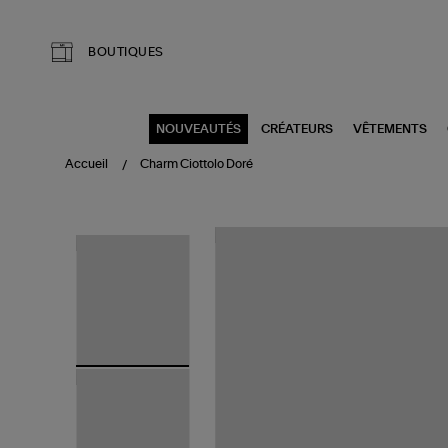
Aller au contenu principal
BOUTIQUES
NOUVEAUTÉS
CRÉATEURS
VÊTEMENTS
Accueil
Charm Ciottolo Doré