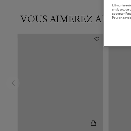
lulli-sur-la-t
analyses, en 
accepter l’en
VOUS AIMEREZ AUSSI
Pour en savoir
MADE IN E