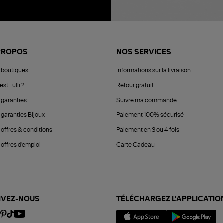
PROPOS
NOS SERVICES
 boutiques
Informations sur la livraison
est Lulli ?
Retour gratuit
 garanties
Suivre ma commande
 garanties Bijoux
Paiement 100% sécurisé
 offres & conditions
Paiement en 3 ou 4 fois
offres d'emploi
Carte Cadeau
IVEZ-NOUS
TÉLÉCHARGEZ L'APPLICATIO