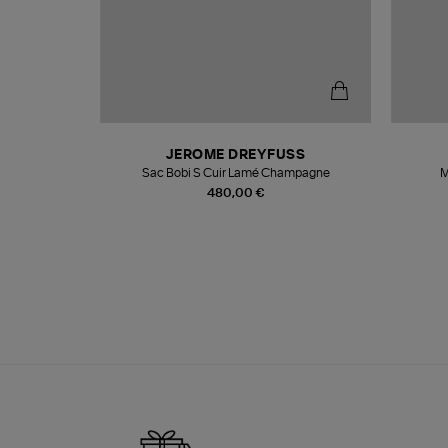
N
JEROME DREYFUSS
te
Sac Bobi S Cuir Lamé Champagne
M
480,00 €