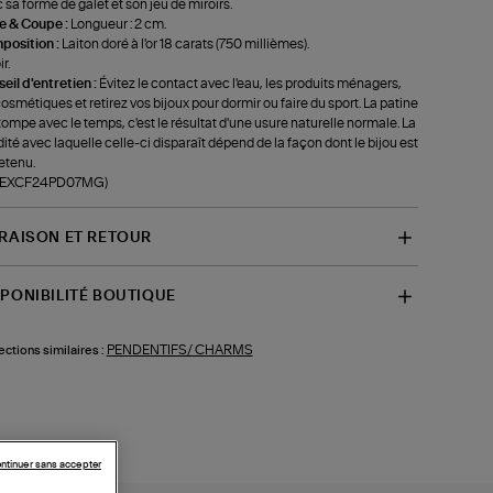
 sa forme de galet et son jeu de miroirs.
le & Coupe :
Longueur : 2 cm.
position :
Laiton doré à l'or 18 carats (750 millièmes).
r.
eil d'entretien :
Évitez le contact avec l'eau, les produits ménagers,
cosmétiques et retirez vos bijoux pour dormir ou faire du sport. La patine
tompe avec le temps, c'est le résultat d'une usure naturelle normale. La
dité avec laquelle celle-ci disparaît dépend de la façon dont le bijou est
etenu.
f-EXCF24PD07MG)
VRAISON ET RETOUR
SPONIBILITÉ BOUTIQUE
PENDENTIFS/ CHARMS
ections similaires :
ntinuer sans accepter