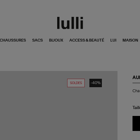
CHAUSSURES
SACS
BIJOUX
ACCESS & BEAUTÉ
LUI
MAISON
AU
-40%
SOLDES
Ch
Char
Cio
Do
Tail