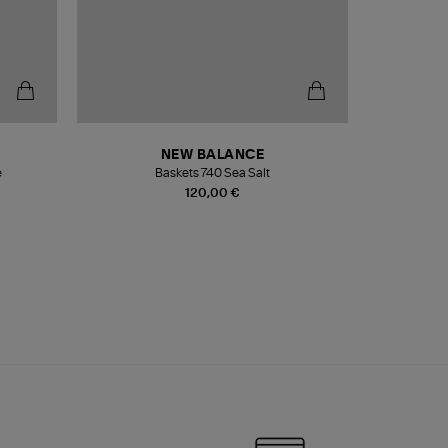
NEW BALANCE
e
Baskets 740 Sea Salt
Veste
120,00 €