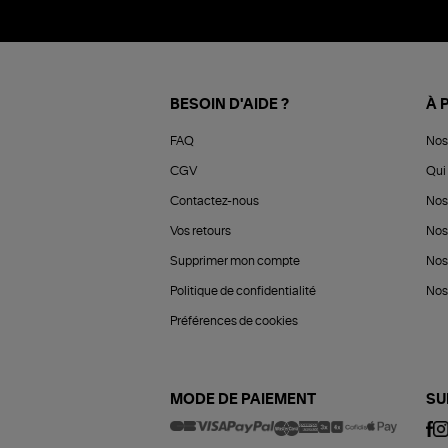
BESOIN D'AIDE ?
À 
FAQ
Nos
CGV
Qui 
Contactez-nous
Nos
Vos retours
Nos
Supprimer mon compte
Nos
Politique de confidentialité
Nos 
Préférences de cookies
MODE DE PAIEMENT
SU