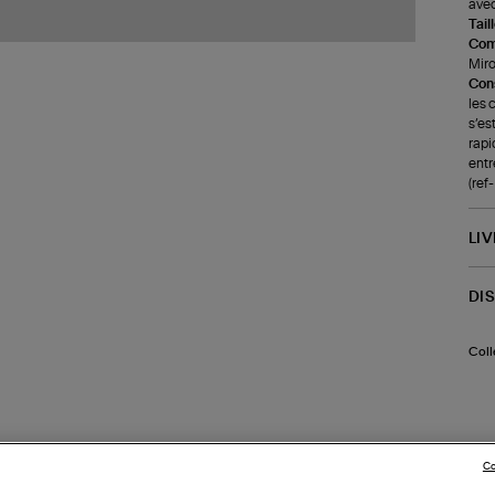
avec
Tail
Com
Miroi
Cons
les 
s’es
rapi
entr
(re
LI
DI
Coll
Co