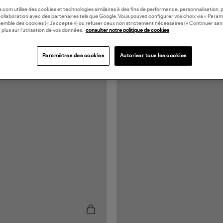
oile.com utilise des cookies et technologies similaires à des fins de performance, personnalisation, p
collaboration avec des partenaires tels que Google. Vous pouvez configurer vos choix via « Param
semble des cookies (« J’accepte ») ou refuser ceux non strictement nécessaires (« Continuer san
 plus sur l’utilisation de vos données,
consulter notre politique de cookies
Paramètres des cookies
Autoriser tous les cookies
UROPE
MADE IN FRANCE