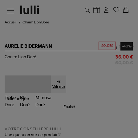
Aller au contenu principal
Accueil
Charm Lion Doré
SOLDES
-40%
AURELIE BIDERMANN
Partager
Charm
Charm Lion Doré
36,00 €
Lion
60,00 €
Doré
+
2
Voir plus
Taille
unique
Épuisé
VOTRE CONSEILLÈRE LULLI
Une question sur ce produit ?