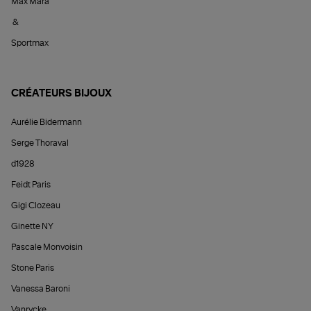
Max Mara
&
Sportmax
CRÉATEURS BIJOUX
Aurélie Bidermann
Serge Thoraval
d1928
Feidt Paris
Gigi Clozeau
Ginette NY
Pascale Monvoisin
Stone Paris
Vanessa Baroni
Vanrycke