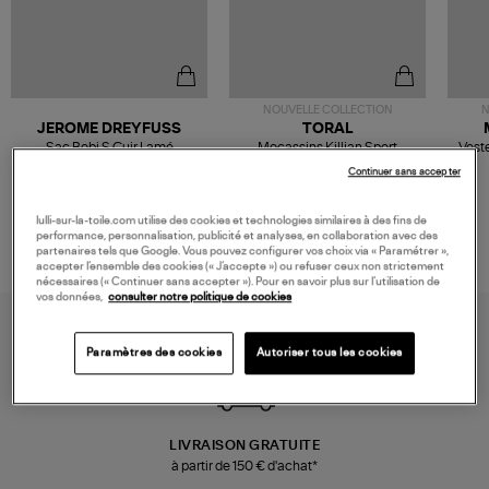
NOUVELLE COLLECTION
N
JEROME DREYFUSS
TORAL
Sac Bobi S Cuir Lamé
Mocassins Killian Sport
Veste
Champagne
Mousse
480,00 €
189,00 €
Continuer sans accepter
lulli-sur-la-toile.com utilise des cookies et technologies similaires à des fins de
performance, personnalisation, publicité et analyses, en collaboration avec des
partenaires tels que Google. Vous pouvez configurer vos choix via « Paramétrer »,
accepter l’ensemble des cookies (« J’accepte ») ou refuser ceux non strictement
nécessaires (« Continuer sans accepter »). Pour en savoir plus sur l’utilisation de
vos données,
consulter notre politique de cookies
Paramètres des cookies
Autoriser tous les cookies
LIVRAISON GRATUITE
à partir de 150 € d'achat*