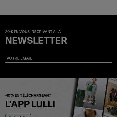
20 € EN VOUS INSCRIVANT À LA
NEWSLETTER
-10% EN TÉLÉCHARGEANT
L'APP LULLI