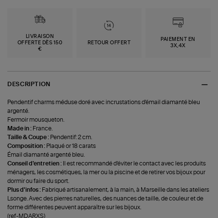
LIVRAISON
PAIEMENT EN
OFFERTE DÈS 150
RETOUR OFFERT
3X,4X
€
DESCRIPTION
Pendentif charms méduse doré avec incrustations d'émail diamanté bleu
argenté.
Fermoir mousqueton.
Made in :
France.
Taille & Coupe :
Pendentif: 2 cm.
Composition :
Plaqué or 18 carats
Émail diamanté argenté bleu.
Conseil d'entretien :
Il est recommandé d'éviter le contact avec les produits
ménagers, les cosmétiques, la mer ou la piscine et de retirer vos bijoux pour
dormir ou faire du sport.
Plus d'infos :
Fabriqué artisanalement, à la main, à Marseille dans les ateliers
Lsonge. Avec des pierres naturelles, des nuances de taille, de couleur et de
forme différentes peuvent apparaître sur les bijoux.
(ref-MDARXS)