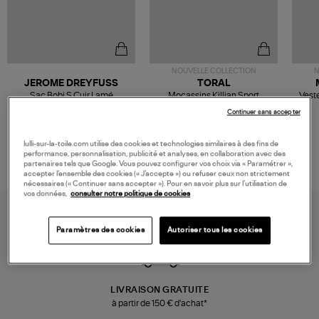
NOUVELLE COLLECTION
N
JEROME DREYFUSS
TORAL
Sac Bobi S Cuir Lamé
Mocassins Killian Sport
Veste
Champagne
Mousse
480,00 €
189,00 €
Continuer sans accepter
lulli-sur-la-toile.com utilise des cookies et technologies similaires à des fins de
performance, personnalisation, publicité et analyses, en collaboration avec des
partenaires tels que Google. Vous pouvez configurer vos choix via « Paramétrer »,
accepter l’ensemble des cookies (« J’accepte ») ou refuser ceux non strictement
nécessaires (« Continuer sans accepter »). Pour en savoir plus sur l’utilisation de
vos données,
consulter notre politique de cookies
Paramètres des cookies
Autoriser tous les cookies
LIVRAISON GRATUITE
à partir de 150 € d'achat*