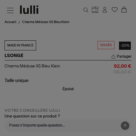
Aller au contenu principal
Accueil
Charms Méduse XS Bleu Klein
SOLDES
-20%
MADE IN FRANCE
LSONGE
Partager
Charms
Charms Méduse XS Bleu Klein
92,00 €
Méduse
115,00 €
XS
Bleu
Taille
unique
Klein
Épuisé
VOTRE CONSEILLÈRE LULLI
Une question sur ce produit ?