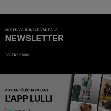
20 € EN VOUS INSCRIVANT À LA
NEWSLETTER
-10% EN TÉLÉCHARGEANT
L'APP LULLI