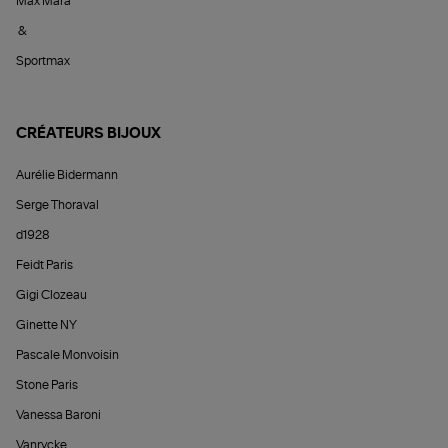
Max Mara
&
Sportmax
CRÉATEURS BIJOUX
Aurélie Bidermann
Serge Thoraval
d1928
Feidt Paris
Gigi Clozeau
Ginette NY
Pascale Monvoisin
Stone Paris
Vanessa Baroni
Vanrycke