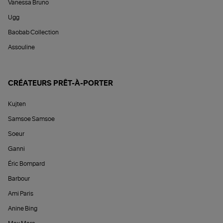
Vanessa Bruno
Ugg
Baobab Collection
Assouline
CRÉATEURS PRÊT-À-PORTER
Kujten
Samsoe Samsoe
Soeur
Ganni
Éric Bompard
Barbour
Ami Paris
Anine Bing