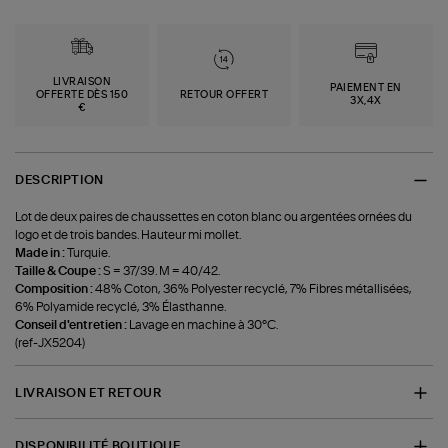
LIVRAISON
PAIEMENT EN
OFFERTE DÈS 150
RETOUR OFFERT
3X,4X
€
DESCRIPTION
Lot de deux paires de chaussettes en coton blanc ou argentées ornées du
logo et de trois bandes. Hauteur mi mollet.
Made in :
Turquie.
Taille & Coupe :
S = 37/39. M = 40/42.
Composition :
48% Coton, 36% Polyester recyclé, 7% Fibres métallisées,
6% Polyamide recyclé, 3% Élasthanne.
Conseil d'entretien :
Lavage en machine à 30°C.
(ref-JX5204)
LIVRAISON ET RETOUR
DISPONIBILITÉ BOUTIQUE