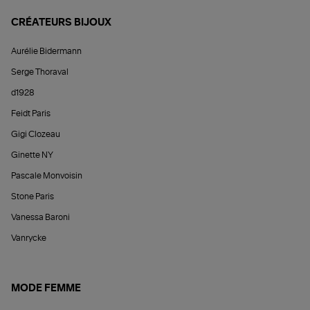
CRÉATEURS BIJOUX
Aurélie Bidermann
Serge Thoraval
d1928
Feidt Paris
Gigi Clozeau
Ginette NY
Pascale Monvoisin
Stone Paris
Vanessa Baroni
Vanrycke
MODE FEMME