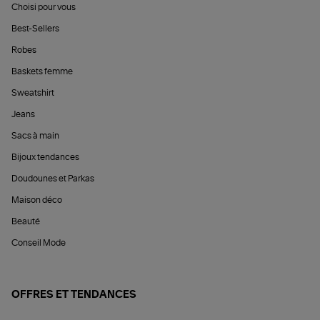
Choisi pour vous
Best-Sellers
Robes
Baskets femme
Sweatshirt
Jeans
Sacs à main
Bijoux tendances
Doudounes et Parkas
Maison déco
Beauté
Conseil Mode
OFFRES ET TENDANCES