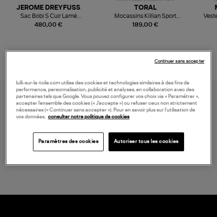
JEROME DREYFUSS
TORAL
Sac Bobi S Cuir Lamé
Mocassins Killian Sport
Veste
Champagne
Mousse
480,00 €
189,00 €
Continuer sans accepter
lulli-sur-la-toile.com utilise des cookies et technologies similaires à des fins de
performance, personnalisation, publicité et analyses, en collaboration avec des
partenaires tels que Google. Vous pouvez configurer vos choix via « Paramétrer »,
accepter l’ensemble des cookies (« J’accepte ») ou refuser ceux non strictement
nécessaires (« Continuer sans accepter »). Pour en savoir plus sur l’utilisation de
vos données,
consulter notre politique de cookies
Paramètres des cookies
Autoriser tous les cookies
LIVRAISON GRATUITE
à partir de 150 € d'achat*