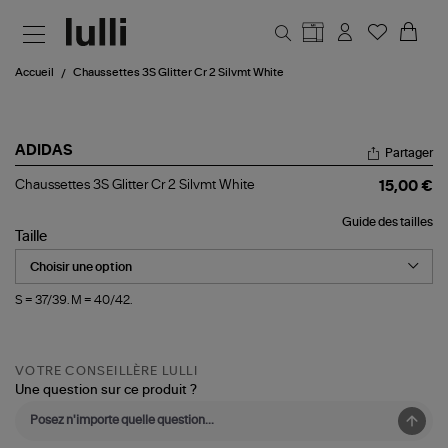
Aller au contenu principal
Accueil
Chaussettes 3S Glitter Cr 2 Silvmt White
ADIDAS
Partager
Chaussettes
Chaussettes 3S Glitter Cr 2 Silvmt White
15,00 €
3S
Glitter
Guide des tailles
Cr
Taille
2
Silvmt
White
S = 37/39. M = 40/42.
VOTRE CONSEILLÈRE LULLI
Une question sur ce produit ?