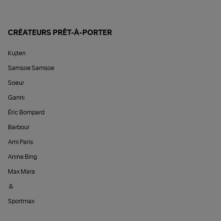
CRÉATEURS PRÊT-À-PORTER
Kujten
Samsoe Samsoe
Soeur
Ganni
Éric Bompard
Barbour
Ami Paris
Anine Bing
Max Mara
&
Sportmax