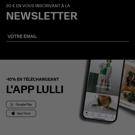
20 € EN VOUS INSCRIVANT À LA
NEWSLETTER
-10% EN TÉLÉCHARGEANT
L'APP LULLI