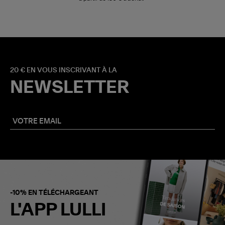
20 € EN VOUS INSCRIVANT À LA
NEWSLETTER
-10% EN TÉLÉCHARGEANT
L'APP LULLI