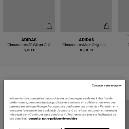
N
ADIDAS
ADIDAS
Chaussettes 3S Glitter Cr 2
Chaussettes Main Originals x2
Pnkfus White
Offwhite/Wonder Quartz
15,00 €
18,00 €
VOS DERNIERS PRODUITS VUS
Continuer sans accepter
lulli-sur-la-toile.com utilise des cookies et technologies similaires à des fins de
performance, personnalisation, publicité et analyses, en collaboration avec des
partenaires tels que Google. Vous pouvez configurer vos choix via « Paramétrer »,
accepter l’ensemble des cookies (« J’accepte ») ou refuser ceux non strictement
nécessaires (« Continuer sans accepter »). Pour en savoir plus sur l’utilisation de
vos données,
consulter notre politique de cookies