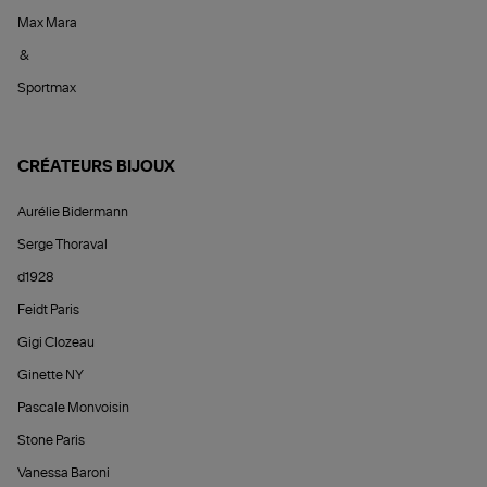
Max Mara
&
Sportmax
CRÉATEURS BIJOUX
Aurélie Bidermann
Serge Thoraval
d1928
Feidt Paris
Gigi Clozeau
Ginette NY
Pascale Monvoisin
Stone Paris
Vanessa Baroni