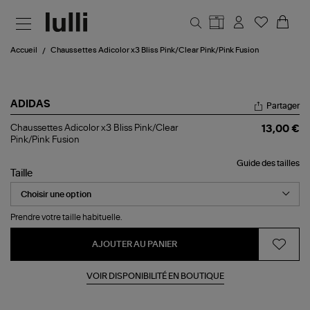
Aller au contenu principal
Accueil
Chaussettes Adicolor x3 Bliss Pink/Clear Pink/Pink Fusion
ADIDAS
Partager
Chaussettes
Chaussettes Adicolor x3 Bliss Pink/Clear
13,00 €
Adicolor
Pink/Pink Fusion
x3
Bliss
Guide des tailles
Pink/Clear
Taille
Pink/Pink
Fusion
Prendre votre taille habituelle.
AJOUTER AU PANIER
VOIR DISPONIBILITÉ EN BOUTIQUE