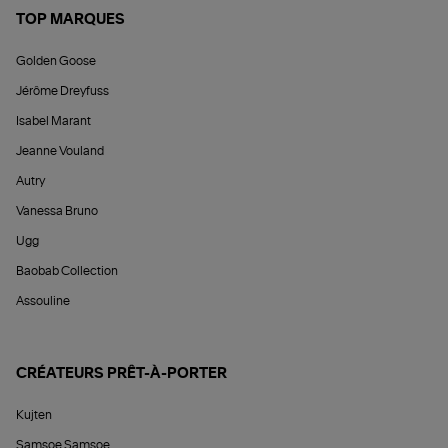
TOP MARQUES
Golden Goose
Jérôme Dreyfuss
Isabel Marant
Jeanne Vouland
Autry
Vanessa Bruno
Ugg
Baobab Collection
Assouline
CRÉATEURS PRÊT-À-PORTER
Kujten
Samsoe Samsoe