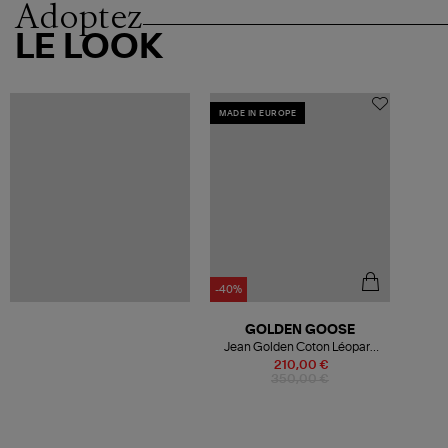
Adoptez
LE LOOK
MADE IN EUROPE
-40%
GOLDEN GOOSE
Jean Golden Coton Léopard
Noir
210,00 €
350,00 €