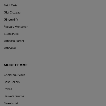
Feidt Paris
Gigi Clozeau
Ginette NY
Pascale Monvoisin
Stone Paris
Vanessa Baroni
Vanrycke
MODE FEMME
Choisi pour vous
Best-Sellers
Robes
Baskets femme
Sweatshirt