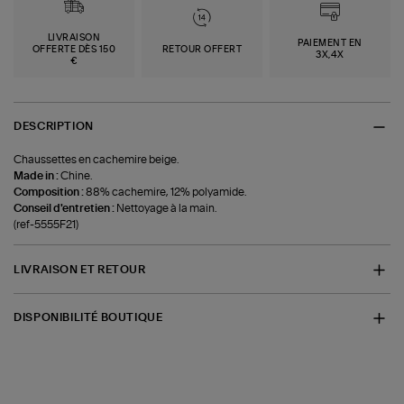
LIVRAISON
PAIEMENT EN
OFFERTE DÈS 150
RETOUR OFFERT
3X,4X
€
DESCRIPTION
Chaussettes en cachemire beige.
Made in :
Chine.
Composition :
88% cachemire, 12% polyamide.
Conseil d'entretien :
Nettoyage à la main.
(ref-5555F21)
LIVRAISON ET RETOUR
DISPONIBILITÉ BOUTIQUE