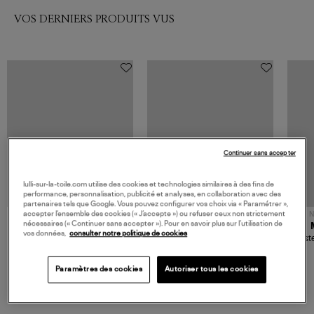
VOS DERNIERS PRODUITS VUS
Continuer sans accepter
lulli-sur-la-toile.com utilise des cookies et technologies similaires à des fins de
performance, personnalisation, publicité et analyses, en collaboration avec des
partenaires tels que Google. Vous pouvez configurer vos choix via « Paramétrer »,
accepter l’ensemble des cookies (« J’accepte ») ou refuser ceux non strictement
NOUVELLE COLLECTION
N
nécessaires (« Continuer sans accepter »). Pour en savoir plus sur l’utilisation de
JEROME DREYFUSS
TORAL
vos données,
consulter notre politique de cookies
Sac Bobi S Cuir Lamé
Mocassins Killian Sport
Veste
Champagne
Mousse
480,00 €
189,00 €
Paramètres des cookies
Autoriser tous les cookies