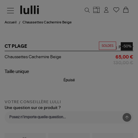
Aller au contenu principal
Accueil
Chaussettes Cachemire Beige
SOLDES
-50%
CT PLAGE
Partager
Chaussettes
Chaussettes Cachemire Beige
65,00 €
Cachemire
130,00 €
Beige
Taille
unique
Épuisé
VOTRE CONSEILLÈRE LULLI
Une question sur ce produit ?