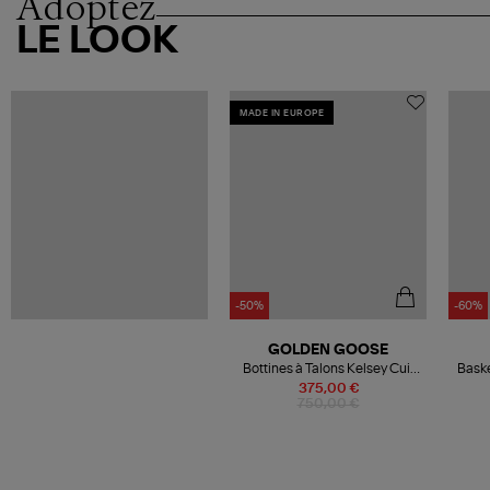
Adoptez
LE LOOK
MADE IN EUROPE
-50%
-60%
GOLDEN GOOSE
Bottines à Talons Kelsey Cuir
Bask
Noir
375,00 €
750,00 €