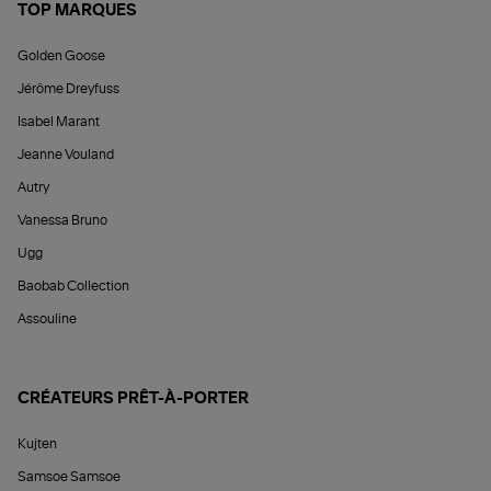
TOP MARQUES
Golden Goose
Jérôme Dreyfuss
Isabel Marant
Jeanne Vouland
Autry
Vanessa Bruno
Ugg
Baobab Collection
Assouline
CRÉATEURS PRÊT-À-PORTER
Kujten
Samsoe Samsoe