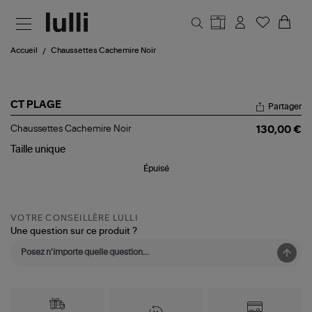
Aller au contenu principal
Accueil
Chaussettes Cachemire Noir
CT PLAGE
Partager
Chaussettes
Chaussettes Cachemire Noir
130,00 €
Cachemire
Noir
Taille
unique
Épuisé
VOTRE CONSEILLÈRE LULLI
Une question sur ce produit ?