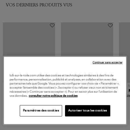
VOS DERNIERS PRODUITS VUS
Continuer sans accepter
lulli-sur-la-toile.com utilise des cookies et technologies similaires à des fins de
performance, personnalisation, publicité et analyses, en collaboration avec des
partenaires tels que Google. Vous pouvez configurer vos choix via « Paramétrer »,
NOUVELLE COLLECTION
N
accepter l’ensemble des cookies (« J’accepte ») ou refuser ceux non strictement
JEROME DREYFUSS
TORAL
nécessaires (« Continuer sans accepter »). Pour en savoir plus sur l’utilisation de
Sac Bobi S Cuir Lamé
Mocassins Killian Sport
Veste
vos données,
consulter notre politique de cookies
Champagne
Mousse
480,00 €
189,00 €
Paramètres des cookies
Autoriser tous les cookies