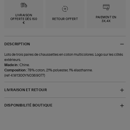
LIVRAISON
PAIEMENT EN
OFFERTE DÈS 150
RETOUR OFFERT
3X,4X
€
DESCRIPTION
Lots de trois paires de chaussettes en coton multicolores. Logo sur les côtés
extérieurs.
Made in :
Chine.
Composition :
78% coton, 21% polyester, 1% élasthanne.
(ref-KW1300YN0369077)
LIVRAISON ET RETOUR
DISPONIBILITÉ BOUTIQUE