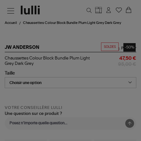
Aller au contenu principal
Accueil
Chaussettes Colour Block Bundle Plum Light Grey Dark Grey
SOLDES
-50%
JW ANDERSON
Partager
Chaussettes
Chaussettes Colour Block Bundle Plum Light
47,50 €
Colour
Grey Dark Grey
95,00 €
Block
Bundle
Taille
Plum
Light
Grey
Dark
Grey
VOTRE CONSEILLÈRE LULLI
Une question sur ce produit ?