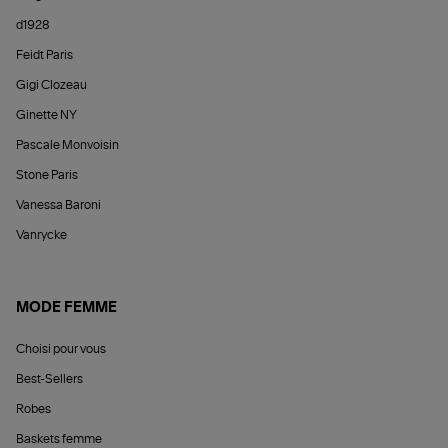
d1928
Feidt Paris
Gigi Clozeau
Ginette NY
Pascale Monvoisin
Stone Paris
Vanessa Baroni
Vanrycke
MODE FEMME
Choisi pour vous
Best-Sellers
Robes
Baskets femme