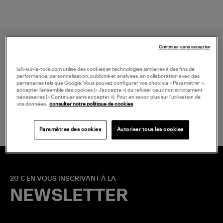
Continuer sans accepter
lulli-sur-la-toile.com utilise des cookies et technologies similaires à des fins de
performance, personnalisation, publicité et analyses, en collaboration avec des
partenaires tels que Google. Vous pouvez configurer vos choix via « Paramétrer »,
accepter l’ensemble des cookies (« J’accepte ») ou refuser ceux non strictement
nécessaires (« Continuer sans accepter »). Pour en savoir plus sur l’utilisation de
LIVRAISON GRATUITE
vos données,
consulter notre politique de cookies
à partir de 150 € d'achat*
Paramètres des cookies
Autoriser tous les cookies
20 € EN VOUS INSCRIVANT À LA
NEWSLETTER