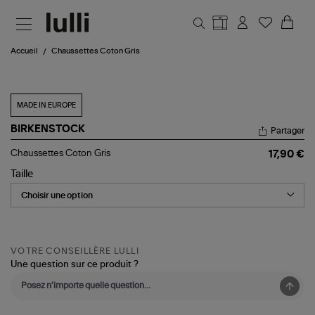
Aller au contenu principal
Accueil
Chaussettes Coton Gris
MADE IN EUROPE
BIRKENSTOCK
Partager
Chaussettes
Chaussettes Coton Gris
17,90 €
Coton
Gris
Taille
VOTRE CONSEILLÈRE LULLI
Une question sur ce produit ?