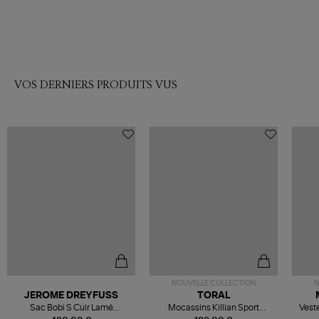
VOS DERNIERS PRODUITS VUS
NOUVELLE COLLECTION
N
JEROME DREYFUSS
TORAL
Sac Bobi S Cuir Lamé
Mocassins Killian Sport
Veste
Champagne
Mousse