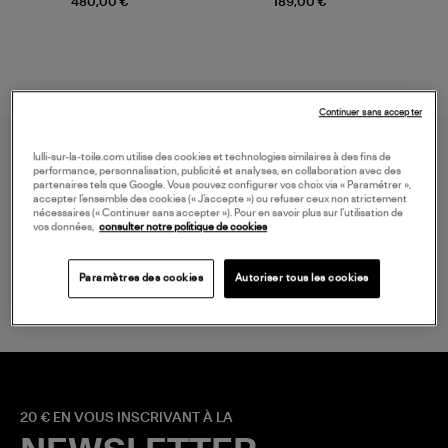
480,00 €
189,00 €
Continuer sans accepter
lulli-sur-la-toile.com utilise des cookies et technologies similaires à des fins de
performance, personnalisation, publicité et analyses, en collaboration avec des
partenaires tels que Google. Vous pouvez configurer vos choix via « Paramétrer »,
accepter l’ensemble des cookies (« J’accepte ») ou refuser ceux non strictement
nécessaires (« Continuer sans accepter »). Pour en savoir plus sur l’utilisation de
vos données,
consulter notre politique de cookies
LIVRAISON GRATUITE
à partir de 150 € d'achat*
Paramètres des cookies
Autoriser tous les cookies
20 € EN VOUS INSCRIVANT À LA