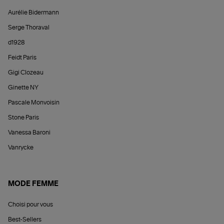
Aurélie Bidermann
Serge Thoraval
d1928
Feidt Paris
Gigi Clozeau
Ginette NY
Pascale Monvoisin
Stone Paris
Vanessa Baroni
Vanrycke
MODE FEMME
Choisi pour vous
Best-Sellers