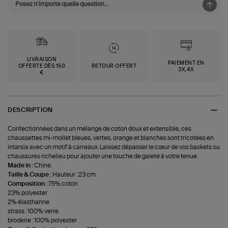
LIVRAISON
PAIEMENT EN
OFFERTE DÈS 150
RETOUR OFFERT
3X,4X
€
DESCRIPTION
Confectionnées dans un mélange de coton doux et extensible, ces
chaussettes mi-mollet bleues, vertes, orange et blanches sont tricotées en
intarsia avec un motif à carreaux. Laissez dépasser le cœur de vos baskets ou
chaussures richelieu pour ajouter une touche de gaieté à votre tenue.
Made in :
Chine.
Taille & Coupe :
Hauteur : 23 cm.
Composition :
75% coton
23% polyester
2% élasthanne
strass : 100% verre
broderie : 100% polyester