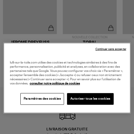
NOUVELLE COLLECTION
N
JEROME DREYFUSS
TORAL
Sac Bobi S Cuir Lamé
Mocassins Killian Sport
Continuer sans accepter
Champagne
Mousse
480,00 €
189,00 €
lulli-sur-la-toile.com utilise des cookies et technologies similaires à des fins de
performance, personnalisation, publicité et analyses, en collaboration avec des
partenaires tels que Google. Vous pouvez configurer vos choix via « Paramétrer »,
accepter l’ensemble des cookies (« J’accepte ») ou refuser ceux non strictement
nécessaires (« Continuer sans accepter »). Pour en savoir plus sur l’utilisation de
vos données,
consulter notre politique de cookies
Paramètres des cookies
Autoriser tous les cookies
LIVRAISON GRATUITE