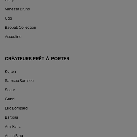
Vanessa Bruno
Ugg
Baobab Collection
Assouline
CRÉATEURS PRÊT-À-PORTER
Kujten
Samsoe Samsoe
Soeur
Ganni
Éric Bompard
Barbour
Ami Paris
Anine Bing