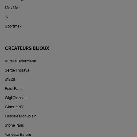
Max Mara
&
Sportmax
CRÉATEURS BIJOUX
Aurélie Bidermann
Serge Thoraval
d1928
Feidt Paris
Gigi Clozeau
Ginette NY
Pascale Monvoisin
Stone Paris
Vanessa Baroni