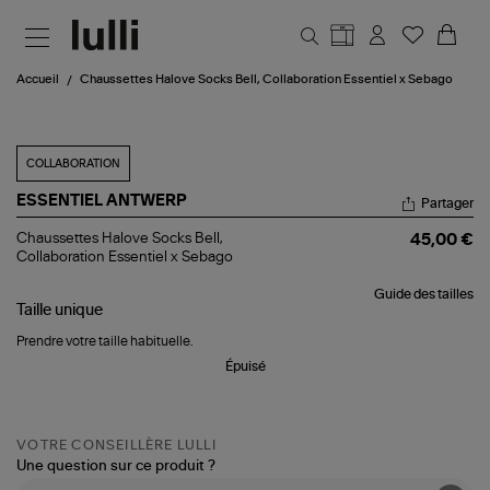
Aller au contenu principal
Accueil
Chaussettes Halove Socks Bell, Collaboration Essentiel x Sebago
COLLABORATION
ESSENTIEL ANTWERP
Partager
Chaussettes
Chaussettes Halove Socks Bell,
45,00 €
Halove
Collaboration Essentiel x Sebago
Socks
Bell,
Guide des tailles
Collaboration
Taille
unique
Essentiel
x
Prendre votre taille habituelle.
Sebago
Épuisé
VOTRE CONSEILLÈRE LULLI
Une question sur ce produit ?