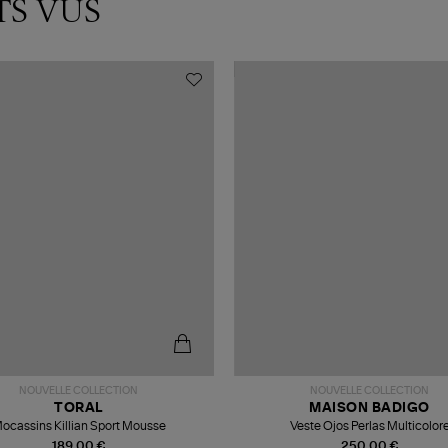
TS VUS
NOUVELLE COLLECTION
NOUVELLE COLLECTION
TORAL
MAISON BADIGO
ocassins Killian Sport Mousse
Veste Ojos Perlas Multicolor
189,00 €
250,00 €