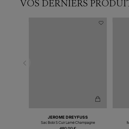
VOS DERNIERS PRODUI
N
JEROME DREYFUSS
te
Sac Bobi S Cuir Lamé Champagne
M
480,00 €