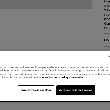
Com
23% 
2% 
stra
brod
Cons
(ref
LI
DI
Co
Coll
oile.com utilise des cookies et technologies similaires à des fins de performance, personnalisation, p
collaboration avec des partenaires tels que Google. Vous pouvez configurer vos choix via « Param
semble des cookies (« J’accepte ») ou refuser ceux non strictement nécessaires (« Continuer san
 plus sur l’utilisation de vos données,
consulter notre politique de cookies
Paramètres des cookies
Autoriser tous les cookies