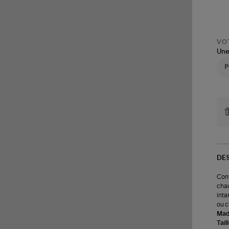
VOT
Une
DE
Conf
chau
inta
ou c
Made
Tail