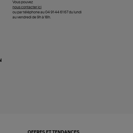
Vous pouvez
nous contacter ici
ou par téléphone au 04 91 44 61 67 du lundi
au vendredi de 9h à 18h.
N
OFFRES ET TENDANCES