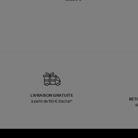
LIVRAISON GRATUITE
RET
à partir de 150 € d'achat*
d