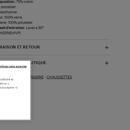
position :
75% coton
polyester
élasthanne
ss : 100% verre
erie : 100% polyester
eil d'entretien :
Laver a 30°
-HEERIEH1VP)
VRAISON ET RETOUR
SPONIBILITÉ BOUTIQUE
ntinuer sans accepter
LINGERIE
-
CHAUSSETTES
ections similaires :
ublicité et
étrer »,
s accepter »).