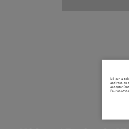
lulli-sur-la-t
analyses, en 
accepter l’en
Pour en savoir