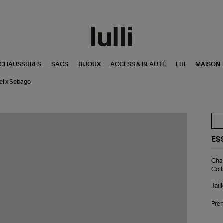
CHAUSSURES
SACS
BIJOUX
ACCESS & BEAUTÉ
LUI
MAISON
iel x Sebago
ES
Ch
Chau
Hee
Coll
So
Vir
Tail
Col
Ess
x
Pren
Se