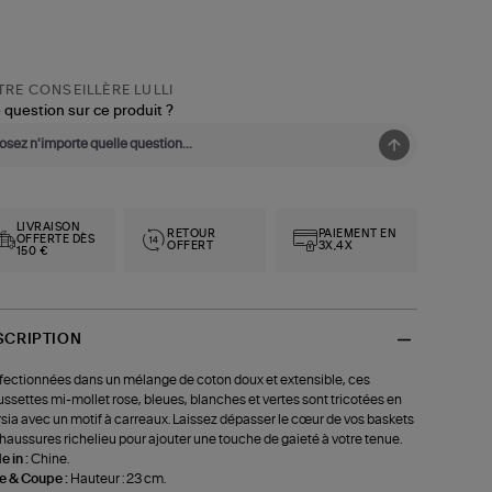
RE CONSEILLÈRE LULLI
 question sur ce produit ?
LIVRAISON
RETOUR
PAIEMENT EN
OFFERTE DÈS
OFFERT
3X,4X
150 €
SCRIPTION
ectionnées dans un mélange de coton doux et extensible, ces
ssettes mi-mollet rose, bleues, blanches et vertes sont tricotées en
rsia avec un motif à carreaux. Laissez dépasser le cœur de vos baskets
haussures richelieu pour ajouter une touche de gaieté à votre tenue.
 in :
Chine.
le & Coupe :
Hauteur : 23 cm.