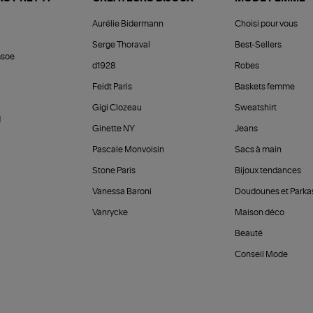
Aurélie Bidermann
Choisi pour vous
Serge Thoraval
Best-Sellers
soe
d1928
Robes
Feidt Paris
Baskets femme
Gigi Clozeau
Sweatshirt
d
Ginette NY
Jeans
Pascale Monvoisin
Sacs à main
Stone Paris
Bijoux tendances
Vanessa Baroni
Doudounes et Parka
Vanrycke
Maison déco
Beauté
Conseil Mode