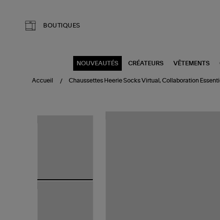
Aller au contenu principal
BOUTIQUES
NOUVEAUTÉS
CRÉATEURS
VÊTEMENTS
Accueil
Chaussettes Heerie Socks Virtual, Collaboration Essent