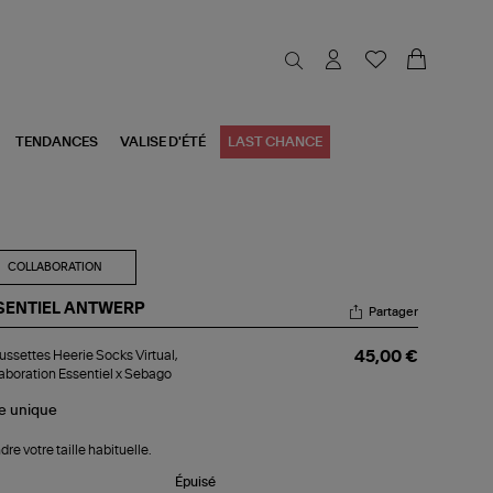
TENDANCES
VALISE D'ÉTÉ
LAST CHANCE
COLLABORATION
SENTIEL ANTWERP
Partager
aussettes
ssettes Heerie Socks Virtual,
45,00 €
rie
aboration Essentiel x Sebago
cks
tual,
le
unique
laboration
entiel
dre votre taille habituelle.
bago
Épuisé