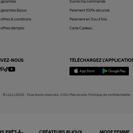
 garanties
Suivre ma commande
 garanties Bijoux
Paiement 100% sécurisé
 offres & conditions
Paiement en 3 ou 4 fois
offres d'emploi
Carte Cadeau
IVEZ-NOUS
TÉLÉCHARGEZ L'APPLICATIO
© LULLI 2025 - Tous droits réservés -CGV-Plan du site-Politique de confidentialité
S PRÊT-À-
CRÉATEURS BIJOUX
MODE FEMME