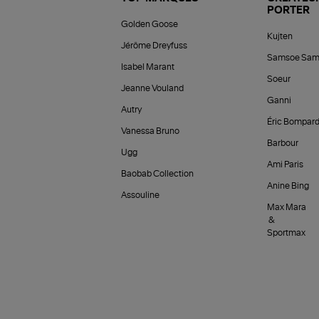
PORTER
Golden Goose
Kujten
Jérôme Dreyfuss
Samsoe Sam
Isabel Marant
Soeur
Jeanne Vouland
Ganni
Autry
Éric Bompar
Vanessa Bruno
Barbour
Ugg
Ami Paris
Baobab Collection
Anine Bing
Assouline
Max Mara
&
Sportmax