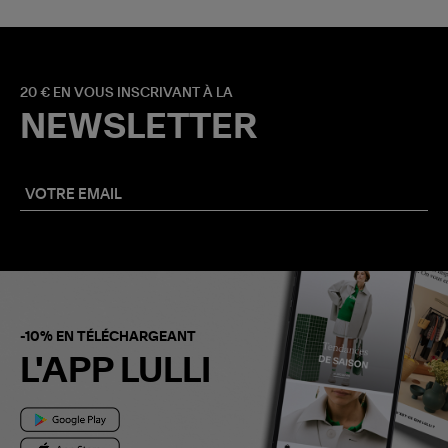
20 € EN VOUS INSCRIVANT À LA
NEWSLETTER
-10% EN TÉLÉCHARGEANT
L'APP LULLI