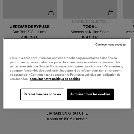
NOUVELLE COLLECTION
N
JEROME DREYFUSS
TORAL
Sac Bobi S Cuir Lamé
Mocassins Killian Sport
Veste
Champagne
Mousse
480,00 €
189,00 €
Continuer sans accepter
lulli-sur-la-toile.com utilise des cookies et technologies similaires à des fins de
performance, personnalisation, publicité et analyses, en collaboration avec des
partenaires tels que Google. Vous pouvez configurer vos choix via « Paramétrer »,
accepter l’ensemble des cookies (« J’accepte ») ou refuser ceux non strictement
nécessaires (« Continuer sans accepter »). Pour en savoir plus sur l’utilisation de
vos données,
consulter notre politique de cookies
Paramètres des cookies
Autoriser tous les cookies
LIVRAISON GRATUITE
à partir de 150 € d'achat*