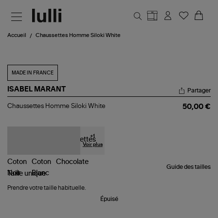
Aller au contenu principal
Accueil
Chaussettes Homme Siloki White
MADE IN FRANCE
ISABEL MARANT
Partager
Chaussettes
Chaussettes Homme Siloki White
50,00 €
Homme
Siloki
White
+
1
Voir plus
Guide des tailles
Taille
unique
Prendre votre taille habituelle.
Épuisé