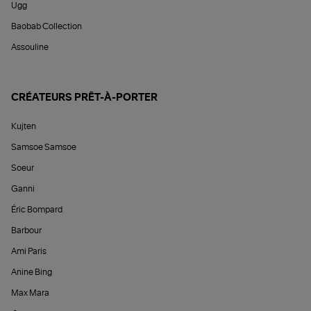
Ugg
Baobab Collection
Assouline
CRÉATEURS PRÊT-À-PORTER
Kujten
Samsoe Samsoe
Soeur
Ganni
Éric Bompard
Barbour
Ami Paris
Anine Bing
Max Mara