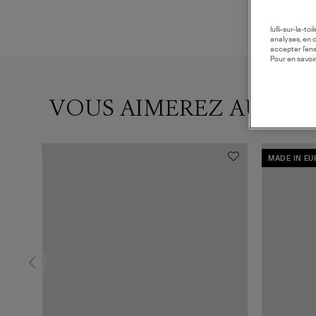
lulli-sur-la-t
analyses, en 
accepter l’en
Pour en savoir
VOUS AIMEREZ AUSSI
MADE IN E