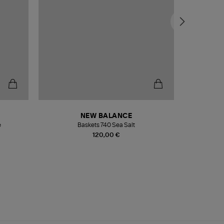
NEW BALANCE
e
Baskets 740 Sea Salt
Veste
120,00 €