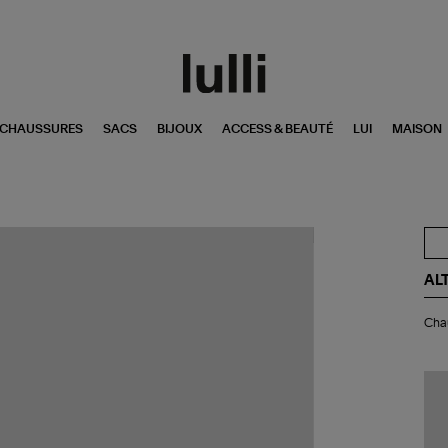
CHAUSSURES
SACS
BIJOUX
ACCESS & BEAUTÉ
LUI
MAISON
AL
Ch
Chau
Kay
Do
Cal
Gr