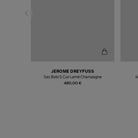
N
JEROME DREYFUSS
te
Sac Bobi S Cuir Lamé Champagne
M
480,00 €