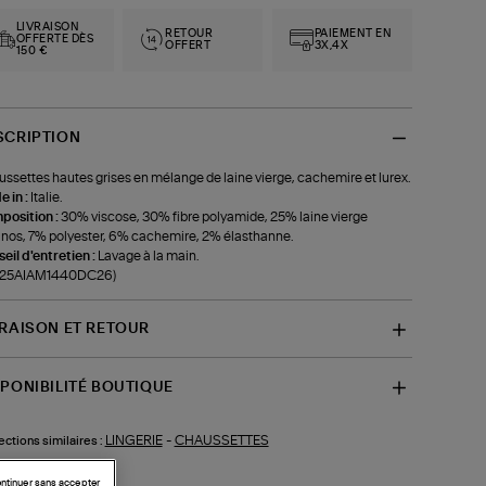
LIVRAISON
RETOUR
PAIEMENT EN
OFFERTE DÈS
OFFERT
3X,4X
150 €
SCRIPTION
ssettes hautes grises en mélange de laine vierge, cachemire et lurex.
 in :
Italie.
position :
30% viscose, 30% fibre polyamide, 25% laine vierge
nos, 7% polyester, 6% cachemire, 2% élasthanne.
eil d'entretien :
Lavage à la main.
f-25AIAM1440DC26)
VRAISON ET RETOUR
SPONIBILITÉ BOUTIQUE
LINGERIE
-
CHAUSSETTES
ections similaires :
ntinuer sans accepter