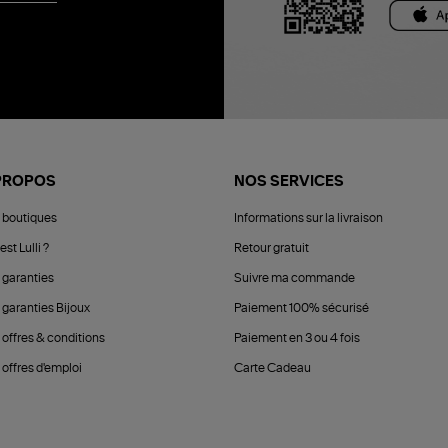
PROPOS
NOS SERVICES
 boutiques
Informations sur la livraison
est Lulli ?
Retour gratuit
 garanties
Suivre ma commande
 garanties Bijoux
Paiement 100% sécurisé
 offres & conditions
Paiement en 3 ou 4 fois
offres d'emploi
Carte Cadeau