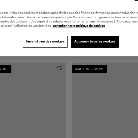
oile.com utilise des cookies et technologies similaires à des fins de performance, personnalisation, p
collaboration avec des partenaires tels que Google. Vous pouvez configurer vos choix via « Param
semble des cookies (« J’accepte ») ou refuser ceux non strictement nécessaires (« Continuer san
 plus sur l’utilisation de vos données,
consulter notre politique de cookies
Paramètres des cookies
Autoriser tous les cookies
UROPE
MADE IN EUROPE