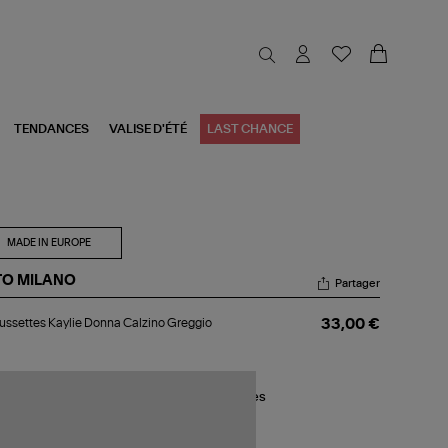
TENDANCES
VALISE D'ÉTÉ
LAST CHANCE
MADE IN EUROPE
TO MILANO
Partager
aussettes
ssettes Kaylie Donna Calzino Greggio
33,00 €
lie
nna
zino
eggio