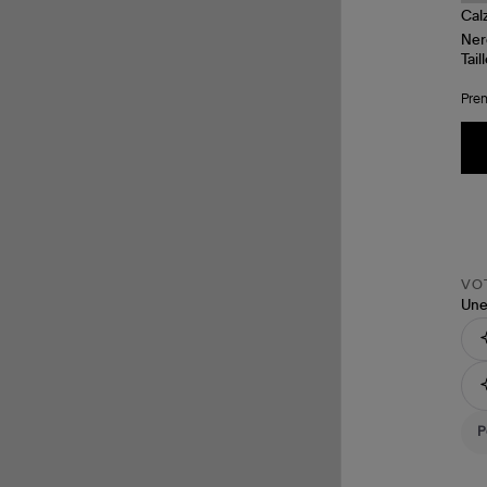
Tail
Pren
VOT
Une