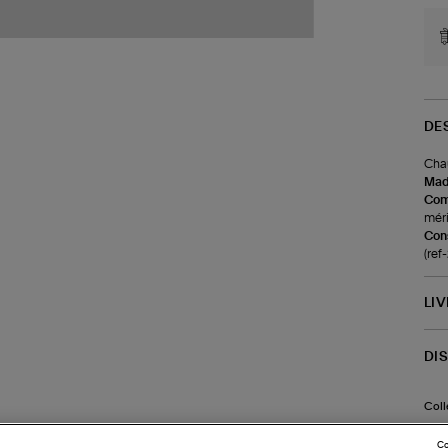
DE
Chau
Made
Com
méri
Cons
(re
LI
DI
Coll
Co