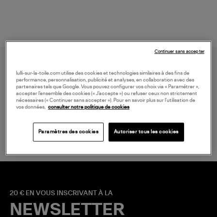
Continuer sans accepter
lulli-sur-la-toile.com utilise des cookies et technologies similaires à des fins de
performance, personnalisation, publicité et analyses, en collaboration avec des
partenaires tels que Google. Vous pouvez configurer vos choix via « Paramétrer »,
accepter l’ensemble des cookies (« J’accepte ») ou refuser ceux non strictement
nécessaires (« Continuer sans accepter »). Pour en savoir plus sur l’utilisation de
vos données,
consulter notre politique de cookies
LIVRAISON GRATUITE
à partir de 150 € d'achat*
Paramètres des cookies
Autoriser tous les cookies
20 € EN VOUS INSCRIVANT À LA
NEWSLETTER