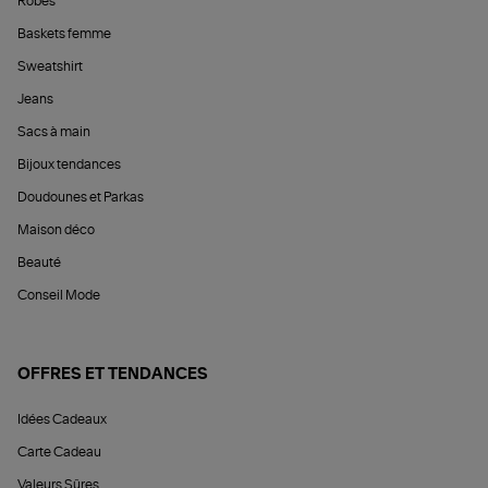
Robes
Baskets femme
Sweatshirt
Jeans
Sacs à main
Bijoux tendances
Doudounes et Parkas
Maison déco
Beauté
Conseil Mode
OFFRES ET TENDANCES
Idées Cadeaux
Carte Cadeau
Valeurs Sûres