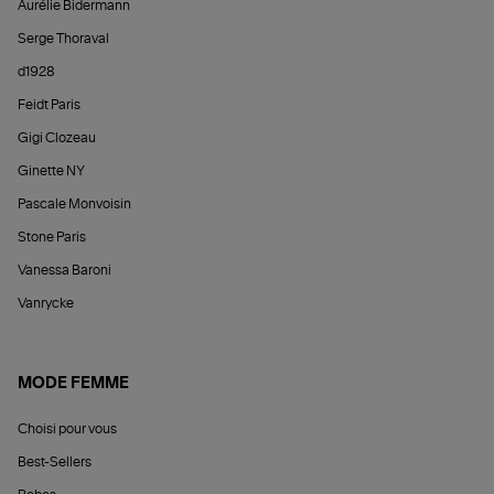
Aurélie Bidermann
Serge Thoraval
d1928
Feidt Paris
Gigi Clozeau
Ginette NY
Pascale Monvoisin
Stone Paris
Vanessa Baroni
Vanrycke
MODE FEMME
Choisi pour vous
Best-Sellers