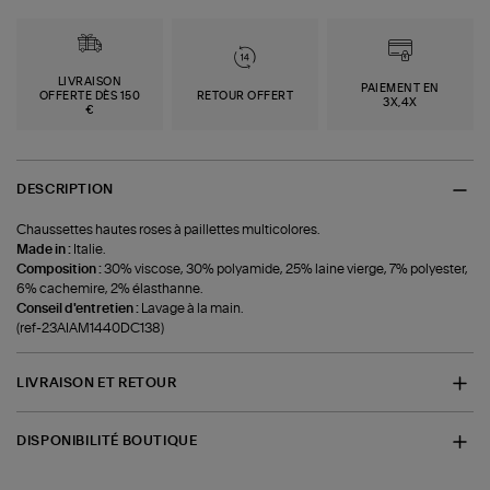
LIVRAISON
PAIEMENT EN
OFFERTE DÈS 150
RETOUR OFFERT
3X,4X
€
DESCRIPTION
Chaussettes hautes roses à paillettes multicolores.
Made in :
Italie.
Composition :
30% viscose, 30% polyamide, 25% laine vierge, 7% polyester,
6% cachemire, 2% élasthanne.
Conseil d'entretien :
Lavage à la main.
(ref-23AIAM1440DC138)
LIVRAISON ET RETOUR
DISPONIBILITÉ BOUTIQUE