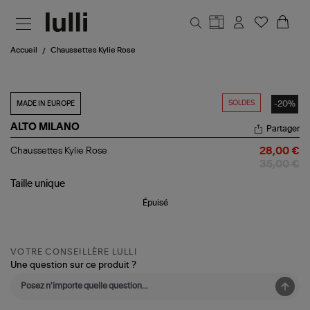
Aller au contenu principal
Accueil
Chaussettes Kylie Rose
SOLDES
-20%
MADE IN EUROPE
ALTO MILANO
Partager
Chaussettes
Chaussettes Kylie Rose
28,00 €
Kylie
35,00 €
Rose
Taille
unique
Épuisé
VOTRE CONSEILLÈRE LULLI
Une question sur ce produit ?