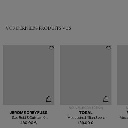
VOS DERNIERS PRODUITS VUS
NOUVELLE COLLECTION
N
JEROME DREYFUSS
TORAL
Sac Bobi S Cuir Lamé
Mocassins Killian Sport
Veste
Champagne
Mousse
480,00 €
189,00 €