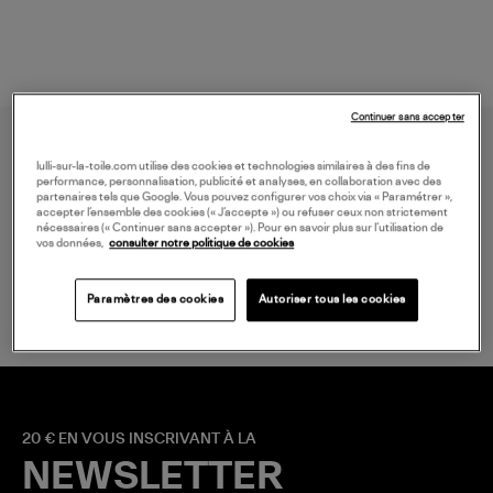
Continuer sans accepter
lulli-sur-la-toile.com utilise des cookies et technologies similaires à des fins de
performance, personnalisation, publicité et analyses, en collaboration avec des
partenaires tels que Google. Vous pouvez configurer vos choix via « Paramétrer »,
accepter l’ensemble des cookies (« J’accepte ») ou refuser ceux non strictement
nécessaires (« Continuer sans accepter »). Pour en savoir plus sur l’utilisation de
vos données,
consulter notre politique de cookies
LIVRAISON GRATUITE
à partir de 150 € d'achat*
Paramètres des cookies
Autoriser tous les cookies
20 € EN VOUS INSCRIVANT À LA
NEWSLETTER