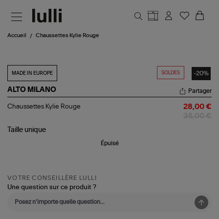
Aller au contenu principal
Accueil
Chaussettes Kylie Rouge
SOLDES
-20%
MADE IN EUROPE
ALTO MILANO
Partager
Chaussettes
Chaussettes Kylie Rouge
28,00 €
Kylie
35,00 €
Rouge
Taille
unique
Épuisé
VOTRE CONSEILLÈRE LULLI
Une question sur ce produit ?