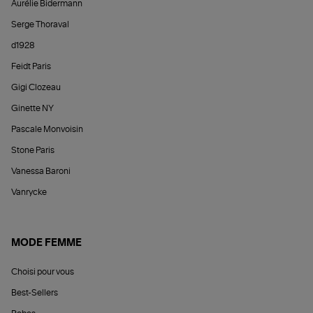
Aurélie Bidermann
Serge Thoraval
d1928
Feidt Paris
Gigi Clozeau
Ginette NY
Pascale Monvoisin
Stone Paris
Vanessa Baroni
Vanrycke
MODE FEMME
Choisi pour vous
Best-Sellers