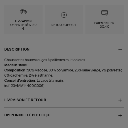
LIVRAISON
PAIEMENT EN
OFFERTE DÈS 150
RETOUR OFFERT
3X,4X
€
DESCRIPTION
Chaussettes hautes rouges à paillettes multicolores.
Made in :
Italie.
Composition :
30% viscose, 30% polyamide, 25% laine vierge, 7% polyester,
6% cachemire, 2% élasthanne.
Conseil d'entretien :
Lavage à la main.
(ref-23AIAM1440DC006)
LIVRAISON ET RETOUR
DISPONIBILITÉ BOUTIQUE