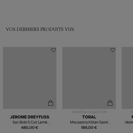
VOS DERNIERS PRODUITS VUS
NOUVELLE COLLECTION
N
JEROME DREYFUSS
TORAL
Sac Bobi S Cuir Lamé
Mocassins Killian Sport
Veste
Champagne
Mousse
480,00 €
189,00 €