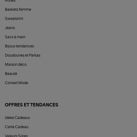
Robes
Baskets femme
Sweatshirt
Jeans
Sacs à main
Bijoux tendances
Doudounes et Parkas
Maison déco
Beauté
Conseil Mode
OFFRES ET TENDANCES
Idées Cadeaux
Carte Cadeau
Valeurs Sûres