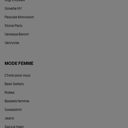
Gigi Clozeau
Ginette NY
Pascale Monvoisin
Stone Paris
Vanessa Baroni
Vanrycke
MODE FEMME
Choisi pour vous
Best-Sellers
Robes
Baskets femme
Sweatshirt
Jeans
Sacs à main