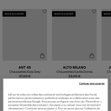
MADE IN EUROPE
MADE IN EUROPE
MADE 
ANT 45
ALTO MILANO
J
Chaussettes Kola Grey
Chaussettes Kaylie Donna
Cha
Calzino Greggio
27,00 €
33,00 €
Continuer sans accepter
lulli-sur-la-toile.com utilise des cookies et technologies similaires à des fins de
performance, personnalisation, publicité et analyses, en collaboration avec des
partenaires tels que Google. Vous pouvez configurer vos choix via « Paramétrer »,
VOS DERNIERS PRODUITS VUS
accepter l’ensemble des cookies (« J’accepte ») ou refuser ceux non strictement
nécessaires (« Continuer sans accepter »). Pour en savoir plus sur l’utilisation de