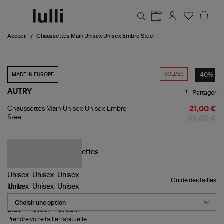
Aller au contenu principal
Accueil
Chaussettes Main Unisex Unisex Embro Steel
SOLDES
-40%
MADE IN EUROPE
AUTRY
Partager
Chaussettes
Chaussettes Main Unisex Unisex Embro
21,00 €
Main
Steel
35,00 €
Unisex
Unisex
Embro
Steel
Guide des tailles
Taille
Prendre votre taille habituelle.