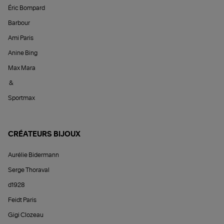
Éric Bompard
Barbour
Ami Paris
Anine Bing
Max Mara
&
Sportmax
CRÉATEURS BIJOUX
Aurélie Bidermann
Serge Thoraval
d1928
Feidt Paris
Gigi Clozeau