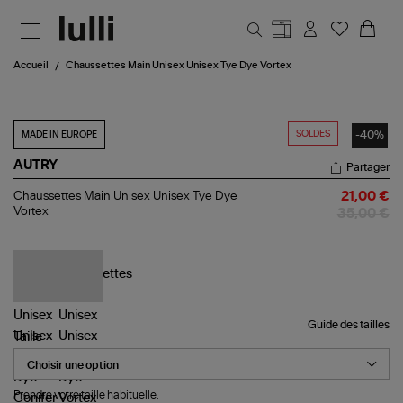
Aller au contenu principal
Accueil
Chaussettes Main Unisex Unisex Tye Dye Vortex
SOLDES
-40%
MADE IN EUROPE
AUTRY
Partager
Chaussettes
Chaussettes Main Unisex Unisex Tye Dye
21,00 €
Main
Vortex
35,00 €
Unisex
Unisex
Tye
Dye
Vortex
Guide des tailles
Taille
Prendre votre taille habituelle.