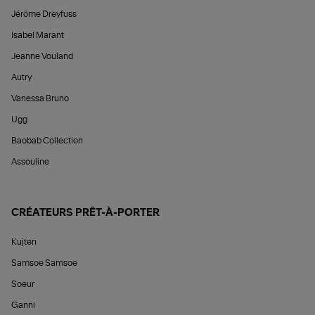
Jérôme Dreyfuss
Isabel Marant
Jeanne Vouland
Autry
Vanessa Bruno
Ugg
Baobab Collection
Assouline
CRÉATEURS PRÊT-À-PORTER
Kujten
Samsoe Samsoe
Soeur
Ganni