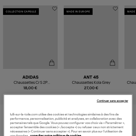
COLLECTION CAPSULE
MADE IN EUROPE
MADE 
ADIDAS
ANT 45
Chaussettes Cr S 2P
Chaussettes Kola Grey
Chaus
Multicolor/Crystal Sky,
18,00 €
27,00 €
Capsule Summer Glow
Continuer sans accepter
lulli-sur-la-toile.com utilise des cookies et technologies similaires à des fins de
performance, personnalisation, publicité et analyses, en collaboration avec des
VOS DERNIERS PRODUITS VUS
partenaires tels que Google. Vous pouvez configurer vos choix via « Paramétrer »,
accepter l’ensemble des cookies (« J’accepte ») ou refuser ceux non strictement
nécessaires (« Continuer sans accepter »). Pour en savoir plus sur l’utilisation de
vos données,
consulter notre politique de cookies