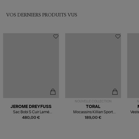
VOS DERNIERS PRODUITS VUS
NOUVELLE COLLECTION
N
JEROME DREYFUSS
TORAL
Sac Bobi S Cuir Lamé
Mocassins Killian Sport
Veste
Champagne
Mousse
480,00 €
189,00 €