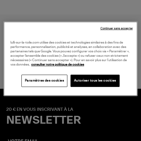
Continuer sans accepter
lulli-sur-la-toile.com utilise des cookies et technologies similaires à des fins de
performance, personnalisation, publicité et analyses, en collaboration avec des
partenaires tels que Google. Vous pouvez configurer vos choix via « Paramétrer »,
accepter l’ensemble des cookies (« J’accepte ») ou refuser ceux non strictement
LIVRAISON GRATUITE
nécessaires (« Continuer sans accepter »). Pour en savoir plus sur l’utilisation de
à partir de 150 € d'achat*
vos données,
consulter notre politique de cookies
Paramètres des cookies
Autoriser tous les cookies
20 € EN VOUS INSCRIVANT À LA
NEWSLETTER