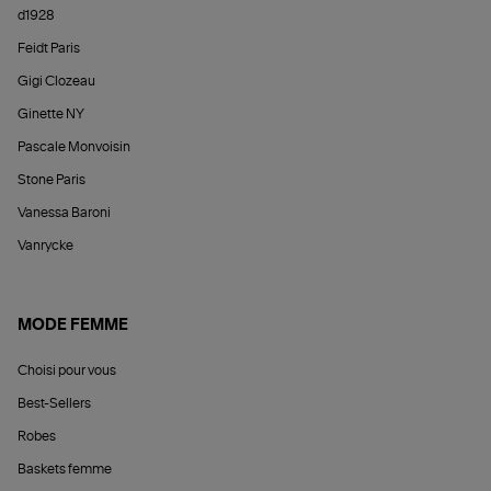
d1928
Feidt Paris
Gigi Clozeau
Ginette NY
Pascale Monvoisin
Stone Paris
Vanessa Baroni
Vanrycke
MODE FEMME
Choisi pour vous
Best-Sellers
Robes
Baskets femme