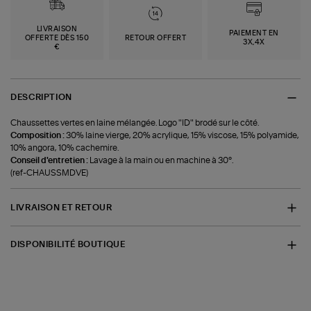
LIVRAISON
PAIEMENT EN
OFFERTE DÈS 150
RETOUR OFFERT
3X,4X
€
DESCRIPTION
Chaussettes vertes en laine mélangée. Logo "ID" brodé sur le côté.
Composition :
30% laine vierge, 20% acrylique, 15% viscose, 15% polyamide,
10% angora, 10% cachemire.
Conseil d'entretien :
Lavage à la main ou en machine à 30°.
(ref-CHAUSSMDVE)
LIVRAISON ET RETOUR
DISPONIBILITÉ BOUTIQUE