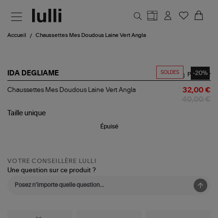
Aller au contenu principal
Accueil
Chaussettes Mes Doudous Laine Vert Angla
SOLDES
-20%
IDA DEGLIAME
Partager
Chaussettes
Chaussettes Mes Doudous Laine Vert Angla
32,00 €
Mes
40,00 €
Doudous
Laine
Taille
unique
Vert
Épuisé
Angla
VOTRE CONSEILLÈRE LULLI
Une question sur ce produit ?