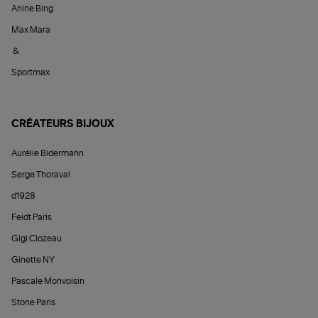
Anine Bing
Max Mara
&
Sportmax
CRÉATEURS BIJOUX
Aurélie Bidermann
Serge Thoraval
d1928
Feidt Paris
Gigi Clozeau
Ginette NY
Pascale Monvoisin
Stone Paris