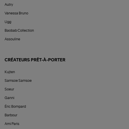
Autry
Vanessa Bruno
Ugg
Baobab Collection
Assouline
CRÉATEURS PRÊT-À-PORTER
Kujten
Samsoe Samsoe
Soeur
Ganni
Éric Bompard
Barbour
Ami Paris