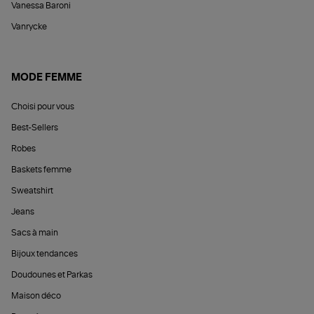
Vanessa Baroni
Vanrycke
MODE FEMME
Choisi pour vous
Best-Sellers
Robes
Baskets femme
Sweatshirt
Jeans
Sacs à main
Bijoux tendances
Doudounes et Parkas
Maison déco