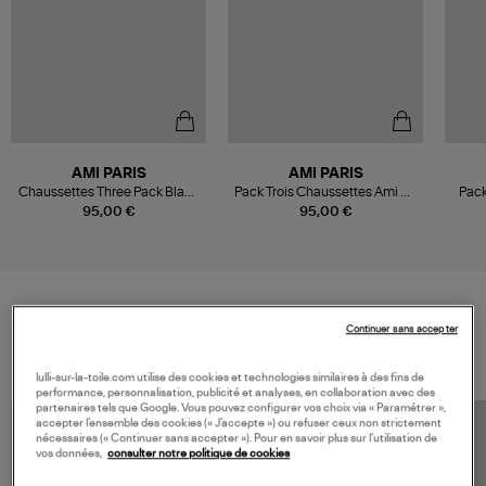
AMI PARIS
AMI PARIS
Chaussettes Three Pack Black
Pack Trois Chaussettes Ami De
Pack
Ami De Cœur Off Wh Grey
Coeur Noir Ecru
95,00 €
95,00 €
Black Off Wh
Continuer sans accepter
VOS DERNIERS PRODUITS VUS
lulli-sur-la-toile.com utilise des cookies et technologies similaires à des fins de
performance, personnalisation, publicité et analyses, en collaboration avec des
partenaires tels que Google. Vous pouvez configurer vos choix via « Paramétrer »,
accepter l’ensemble des cookies (« J’accepte ») ou refuser ceux non strictement
nécessaires (« Continuer sans accepter »). Pour en savoir plus sur l’utilisation de
vos données,
consulter notre politique de cookies