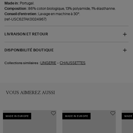
Made in :
Portugal.
Composition :
86% coton biologique, 13% polyamide, 1% élasthanne.
Conseil d'entretien :
Lavage en machine à 30°.
(ref-USC627AK0024967)
LIVRAISON ET RETOUR
DISPONIBILITÉ BOUTIQUE
-
LINGERIE
CHAUSSETTES
Collections similaires :
VOUS AIMEREZ AUSSI
MADE IN EUROPE
MADE IN EUROPE
MADE 