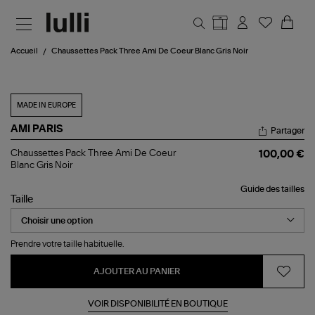
Aller au contenu principal
Accueil
Chaussettes Pack Three Ami De Coeur Blanc Gris Noir
MADE IN EUROPE
AMI PARIS
Partager
Chaussettes
Chaussettes Pack Three Ami De Coeur
100,00 €
Pack
Blanc Gris Noir
Three
Ami
Guide des tailles
De
Taille
Coeur
Blanc
Gris
Noir
Prendre votre taille habituelle.
AJOUTER AU PANIER
VOIR DISPONIBILITÉ EN BOUTIQUE