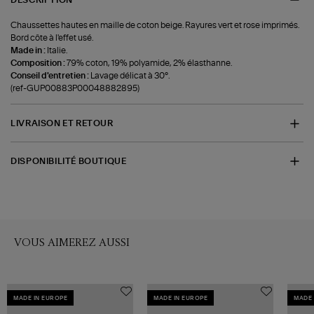
Chaussettes hautes en maille de coton beige. Rayures vert et rose imprimés.
Bord côte à l'effet usé.
Made in :
Italie.
Composition :
79% coton, 19% polyamide, 2% élasthanne.
Conseil d'entretien :
Lavage délicat à 30°.
(ref-GUP00883P00048882895)
LIVRAISON ET RETOUR
DISPONIBILITÉ BOUTIQUE
VOUS AIMEREZ AUSSI
MADE IN EUROPE
MADE IN EUROPE
MADE 