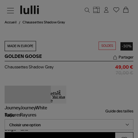
Aller au contenu principal
Accueil
Chaussettes Shadow Gray
SOLDES
-30%
MADE IN EUROPE
GOLDEN GOOSE
Partager
Chaussettes
Chaussettes Shadow Gray
49,00 €
Shadow
70,00 €
Gray
+
2
Voir plus
Guide des tailles
Taille