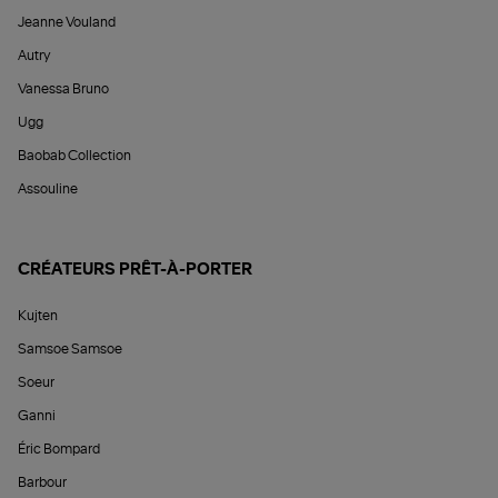
Jeanne Vouland
Autry
Vanessa Bruno
Ugg
Baobab Collection
Assouline
CRÉATEURS PRÊT-À-PORTER
Kujten
Samsoe Samsoe
Soeur
Ganni
Éric Bompard
Barbour