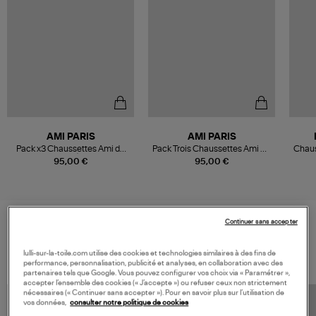
AMI PARIS
AMI PARIS
Pack x3 Chaussettes Ami de
Pack Trois Chaussettes Ami De
Chaus
Cœur Écru
Coeur Noir Ecru
95,00 €
95,00 €
Continuer sans accepter
VOS DERNIERS PRODUITS VUS
lulli-sur-la-toile.com utilise des cookies et technologies similaires à des fins de
performance, personnalisation, publicité et analyses, en collaboration avec des
partenaires tels que Google. Vous pouvez configurer vos choix via « Paramétrer »,
accepter l’ensemble des cookies (« J’accepte ») ou refuser ceux non strictement
nécessaires (« Continuer sans accepter »). Pour en savoir plus sur l’utilisation de
vos données,
consulter notre politique de cookies