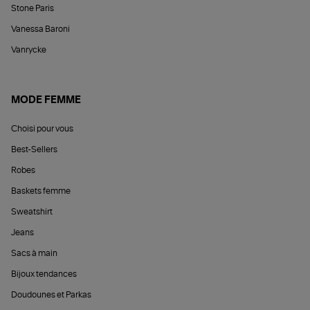
Stone Paris
Vanessa Baroni
Vanrycke
MODE FEMME
Choisi pour vous
Best-Sellers
Robes
Baskets femme
Sweatshirt
Jeans
Sacs à main
Bijoux tendances
Doudounes et Parkas