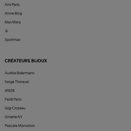
Ami Paris
Anine Bing
Max Mara
&
Sportmax
CRÉATEURS BIJOUX
Aurélie Bidermann
Serge Thoraval
d1928
Feidt Paris
Gigi Clozeau
Ginette NY
Pascale Monvoisin