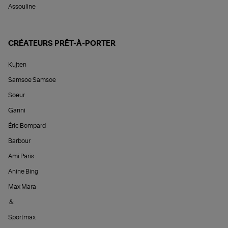
Assouline
CRÉATEURS PRÊT-À-PORTER
Kujten
Samsoe Samsoe
Soeur
Ganni
Éric Bompard
Barbour
Ami Paris
Anine Bing
Max Mara
&
Sportmax