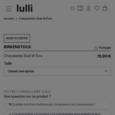
Aller au contenu principal
Accueil
Chaussettes Slub W Écru
MADE IN EUROPE
BIRKENSTOCK
Partager
Chaussettes
Chaussettes Slub W Écru
15,90 €
Slub
W
Taille
Écru
VOTRE CONSEILLÈRE LULLI
Une question sur ce produit ?
Quelles sont les matières qui composent ces chaussettes ?
Comment faut-il entretenir ces chaussettes pour préserver leur