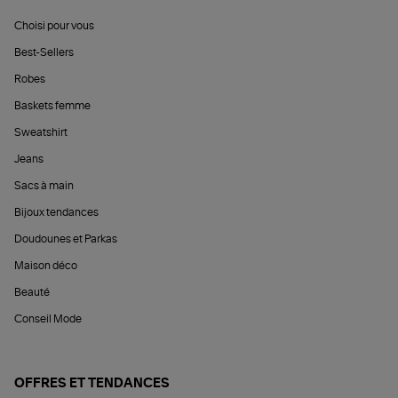
Choisi pour vous
Best-Sellers
Robes
Baskets femme
Sweatshirt
Jeans
Sacs à main
Bijoux tendances
Doudounes et Parkas
Maison déco
Beauté
Conseil Mode
OFFRES ET TENDANCES