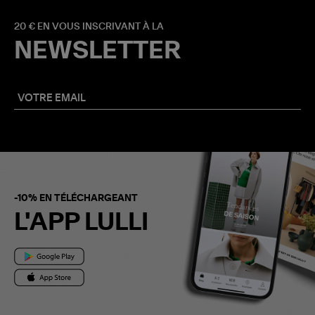
20 € EN VOUS INSCRIVANT À LA
NEWSLETTER
-10% EN TÉLÉCHARGEANT
L'APP LULLI