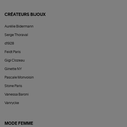
CRÉATEURS BIJOUX
Aurélie Bidermann
Serge Thoraval
d1928
Feidt Paris
Gigi Clozeau
Ginette NY
Pascale Monvoisin
Stone Paris
Vanessa Baroni
Vanrycke
MODE FEMME