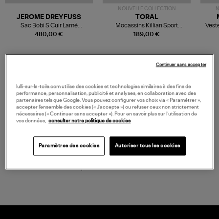
NOUVELLE COLLECTION
N
JEROME DREYFUSS
TORAL
Sac Bobi S Cuir Lamé
Mocassins Killian Sport
Veste
Champagne
Mousse
480,00 €
189,00 €
Continuer sans accepter
lulli-sur-la-toile.com utilise des cookies et technologies similaires à des fins de
performance, personnalisation, publicité et analyses, en collaboration avec des
partenaires tels que Google. Vous pouvez configurer vos choix via « Paramétrer »,
accepter l’ensemble des cookies (« J’accepte ») ou refuser ceux non strictement
nécessaires (« Continuer sans accepter »). Pour en savoir plus sur l’utilisation de
vos données,
consulter notre politique de cookies
Paramètres des cookies
Autoriser tous les cookies
LIVRAISON GRATUITE
à partir de 150 € d'achat*