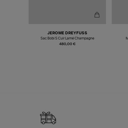
T
JEROME DREYFUSS
k
Sac Bobi S Cuir Lamé Champagne
M
480,00 €