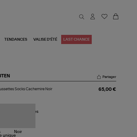
TENDANCES
VALISE D'ÉTÉ
LAST CHANCE
JTEN
Partager
aussettes
ssettes Socks Cachemire Noir
65,00 €
cks
chemire
r
le
unique