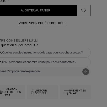
AJOUTER AU PANIER
VOIR DISPONIBILITÉ EN BOUTIQUE
RE CONSEILLÈRE LULLI
 question sur ce produit ?
Quelles sont les instructions de lavage pour ces chaussettes ?
D'où provient le cachemire utilisé pour ces chaussettes ?
LIVRAISON
RETOUR
PAIEMENT EN
OFFERTE DÈS
OFFERT
3X,4X
150 €