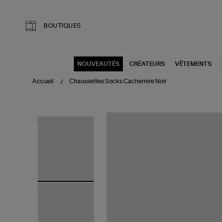
Aller au contenu principal
BOUTIQUES
NOUVEAUTÉS
CRÉATEURS
VÊTEMENTS
Accueil
Chaussettes Socks Cachemire Noir