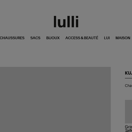
CHAUSSURES
SACS
BIJOUX
ACCESS & BEAUTÉ
LUI
MAISON
KU
Ch
Chau
So
Ca
Noi
Tail