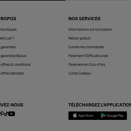
PROPOS
NOS SERVICES
 boutiques
Informations sur la livraison
est Lulli ?
Retour gratuit
 garanties
Suivre ma commande
 garanties Bijoux
Paiement 100% sécurisé
 offres & conditions
Paiement en 3 ou 4 fois
offres d'emploi
Carte Cadeau
IVEZ-NOUS
TÉLÉCHARGEZ L'APPLICATIO