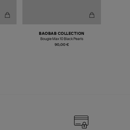
BAOBAB COLLECTION
Bougie Max 10 Black Pearls
Paréo Fou
90,00 €