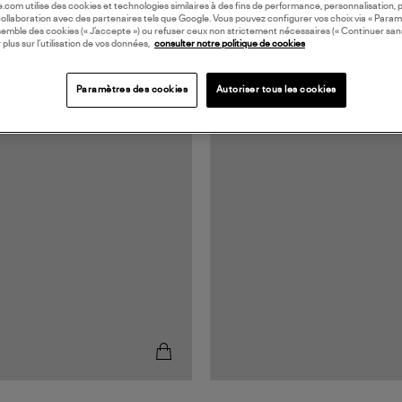
oile.com utilise des cookies et technologies similaires à des fins de performance, personnalisation, p
collaboration avec des partenaires tels que Google. Vous pouvez configurer vos choix via « Param
semble des cookies (« J’accepte ») ou refuser ceux non strictement nécessaires (« Continuer san
 plus sur l’utilisation de vos données,
consulter notre politique de cookies
Paramètres des cookies
Autoriser tous les cookies
MADE IN EUROPE