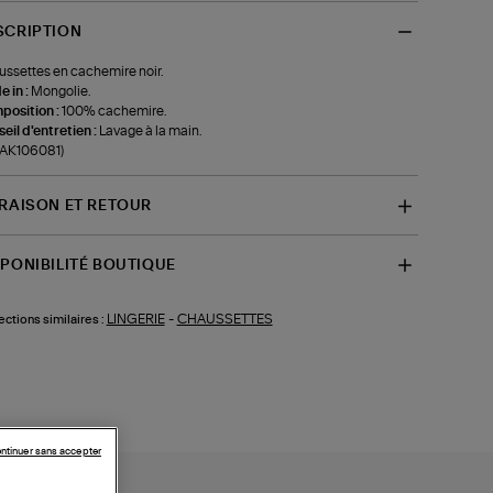
SCRIPTION
ssettes en cachemire noir.
 in :
Mongolie.
position :
100% cachemire.
eil d'entretien :
Lavage à la main.
-AK106081)
VRAISON ET RETOUR
SPONIBILITÉ BOUTIQUE
LINGERIE
-
CHAUSSETTES
ections similaires :
ntinuer sans accepter