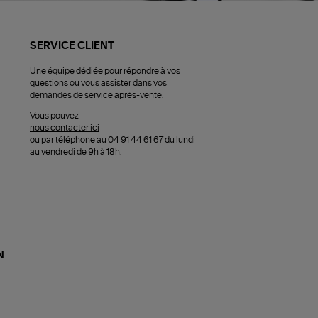
SERVICE CLIENT
Une équipe dédiée pour répondre à vos
questions ou vous assister dans vos
demandes de service après-vente.
Vous pouvez
nous contacter ici
ou par téléphone au 04 91 44 61 67 du lundi
au vendredi de 9h à 18h.
N