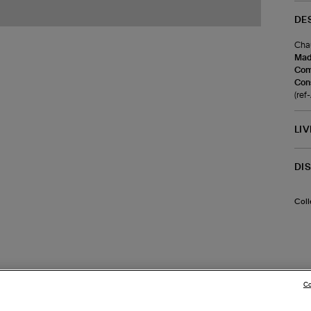
DE
Chau
Made
Com
Cons
(ref
LI
DI
Coll
Co