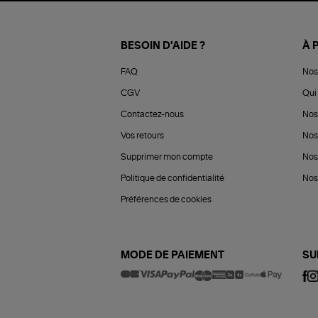
BESOIN D'AIDE ?
À 
FAQ
Nos
CGV
Qui 
Contactez-nous
Nos
Vos retours
Nos
Supprimer mon compte
Nos
Politique de confidentialité
Nos 
Préférences de cookies
MODE DE PAIEMENT
SU