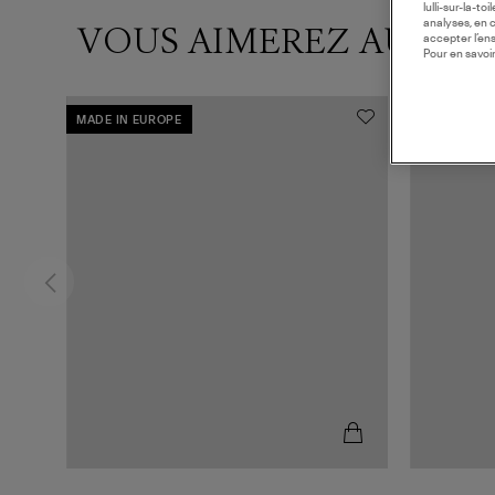
lulli-sur-la-t
analyses, en 
VOUS AIMEREZ AUSSI
accepter l’en
Pour en savoir
MADE IN EUROPE