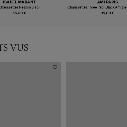
ISABEL MARANT
AMI PARIS
Chaussettes Nesson Black
Chaussettes Three Pack Black Ami D
Grey Black Off Wh
55,00 €
95,00 €
TS VUS