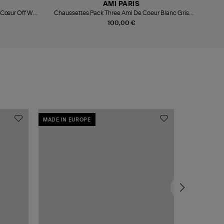
AMI PARIS
e Cœur Off Wh
Chaussettes Pack Three Ami De Coeur Blanc Gris
Chaus
Noir
100,00 €
MADE IN EUROPE
MADE IN EU