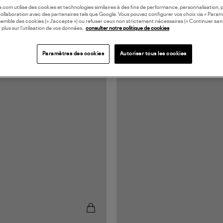
oile.com utilise des cookies et technologies similaires à des fins de performance, personnalisation, p
collaboration avec des partenaires tels que Google. Vous pouvez configurer vos choix via « Param
semble des cookies (« J’accepte ») ou refuser ceux non strictement nécessaires (« Continuer san
 plus sur l’utilisation de vos données,
consulter notre politique de cookies
Paramètres des cookies
Autoriser tous les cookies
UROPE
MADE IN EUROPE