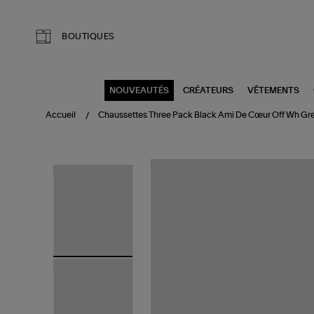
Aller au contenu principal
BOUTIQUES
NOUVEAUTÉS
CRÉATEURS
VÊTEMENTS
Accueil
Chaussettes Three Pack Black Ami De Cœur Off Wh Gr