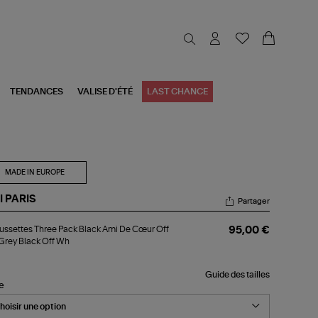
TENDANCES
VALISE D'ÉTÉ
LAST CHANCE
MADE IN EUROPE
I PARIS
Partager
aussettes
ssettes Three Pack Black Ami De Cœur Off
95,00 €
ree
rey Black Off Wh
ck
ck
i
Guide des tailles
le
ur