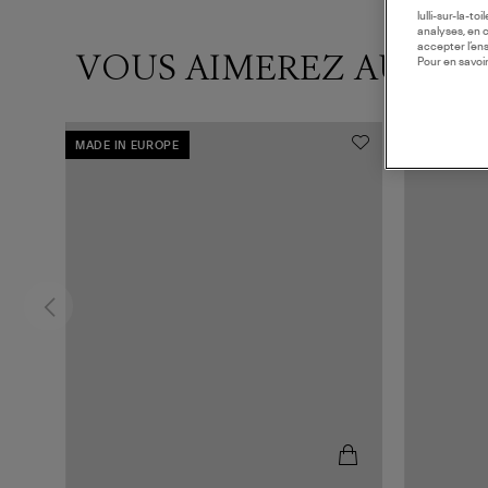
lulli-sur-la-t
analyses, en 
accepter l’en
VOUS AIMEREZ AUSSI
Pour en savoir
MADE IN EUROPE
MADE IN E