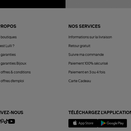
PROPOS
NOS SERVICES
 boutiques
Informations sur la livraison
est Lulli ?
Retour gratuit
 garanties
Suivre ma commande
 garanties Bijoux
Paiement 100% sécurisé
 offres & conditions
Paiement en 3 ou 4 fois
offres d'emploi
Carte Cadeau
IVEZ-NOUS
TÉLÉCHARGEZ L'APPLICATIO