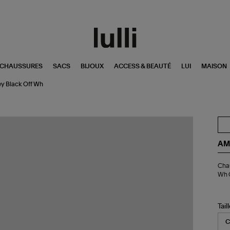
CHAUSSURES
SACS
BIJOUX
ACCESS & BEAUTÉ
LUI
MAISON
ey Black Off Wh
AM
Ch
Chau
Th
Wh G
Pa
Bla
Am
De
Tail
Cœ
Off
Wh