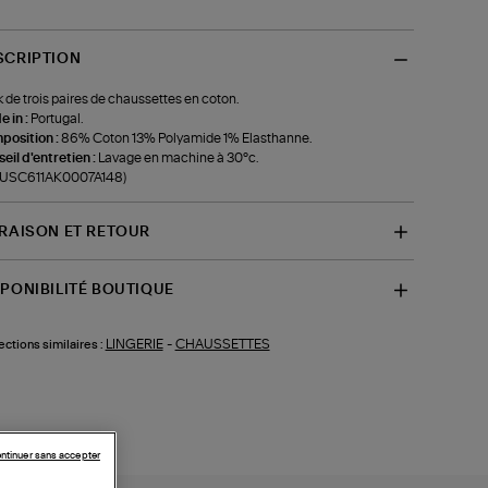
SCRIPTION
 de trois paires de chaussettes en coton.
 in :
Portugal.
position :
86% Coton 13% Polyamide 1% Elasthanne.
eil d'entretien :
Lavage en machine à 30°c.
f-USC611AK0007A148)
VRAISON ET RETOUR
SPONIBILITÉ BOUTIQUE
LINGERIE
-
CHAUSSETTES
ections similaires :
ntinuer sans accepter