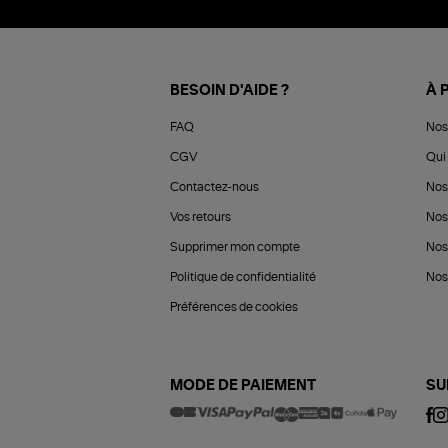
BESOIN D'AIDE ?
À 
FAQ
Nos
CGV
Qui 
Contactez-nous
Nos
Vos retours
Nos
Supprimer mon compte
Nos
Politique de confidentialité
Nos 
Préférences de cookies
MODE DE PAIEMENT
SU