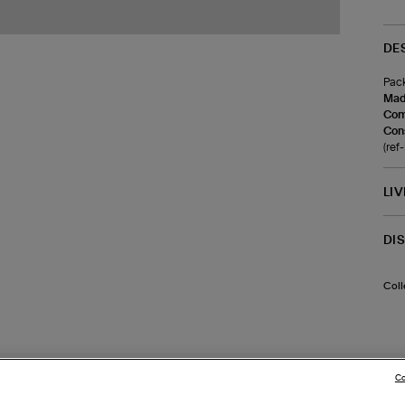
DE
Pack
Made
Com
Cons
(re
LI
DI
Coll
Co