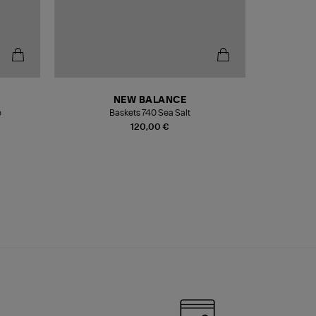
NEW BALANCE
e
Baskets 740 Sea Salt
Veste
120,00 €