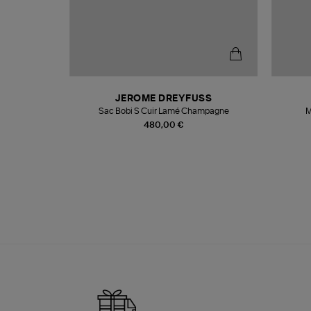
N
JEROME DREYFUSS
te
Sac Bobi S Cuir Lamé Champagne
M
480,00 €