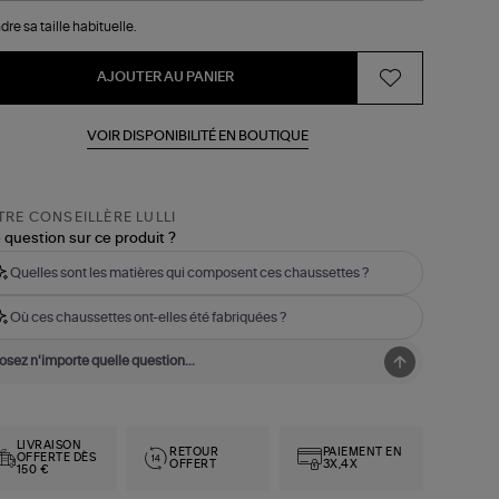
ey
ck
dre sa taille habituelle.
AJOUTER AU PANIER
VOIR DISPONIBILITÉ EN BOUTIQUE
RE CONSEILLÈRE LULLI
 question sur ce produit ?
Quelles sont les matières qui composent ces chaussettes ?
Où ces chaussettes ont-elles été fabriquées ?
LIVRAISON
RETOUR
PAIEMENT EN
OFFERTE DÈS
OFFERT
3X,4X
150 €