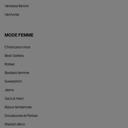
Vanessa Baroni
Vanrycke
MODE FEMME
Choisi pour vous
Best-Sellers
Robes
Baskets femme
Sweatshirt
Jeans
Sacs à main
Bijoux tendances
Doudounes et Parkas
Maison déco