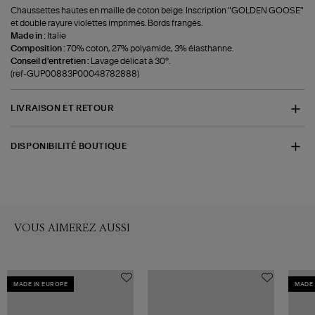
Chaussettes hautes en maille de coton beige. Inscription "GOLDEN GOOSE"
et double rayure violettes imprimés. Bords frangés.
Made in :
Italie
Composition :
70% coton, 27% polyamide, 3% élasthanne.
Conseil d'entretien :
Lavage délicat à 30°.
(ref-GUP00883P00048782888)
LIVRAISON ET RETOUR
DISPONIBILITÉ BOUTIQUE
VOUS AIMEREZ AUSSI
MADE IN EUROPE
MADE 