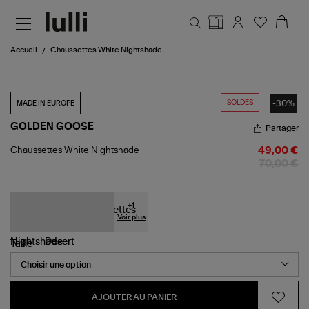
Aller au contenu principal
Accueil
Chaussettes White Nightshade
SOLDES
-30%
MADE IN EUROPE
GOLDEN GOOSE
Partager
Chaussettes
Chaussettes White Nightshade
49,00 €
White
70,00 €
Nightshade
+
1
Voir plus
Taille
AJOUTER AU PANIER