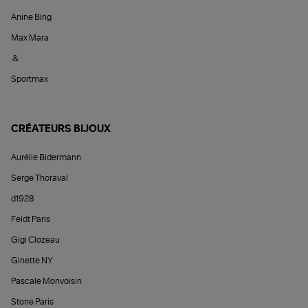
Anine Bing
Max Mara
&
Sportmax
CRÉATEURS BIJOUX
Aurélie Bidermann
Serge Thoraval
d1928
Feidt Paris
Gigi Clozeau
Ginette NY
Pascale Monvoisin
Stone Paris