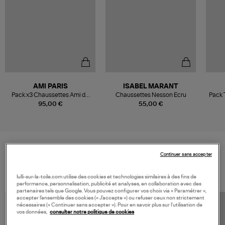
AMI PARIS
ISABEL MARANT
Pack x3 Chaussettes Ami de
Chaussettes Nesson Ecru
Pack 
Cœur Écru
95,00 €
55,00 €
Continuer sans accepter
VOS DERNIERS PRODUITS VUS
lulli-sur-la-toile.com utilise des cookies et technologies similaires à des fins de
performance, personnalisation, publicité et analyses, en collaboration avec des
partenaires tels que Google. Vous pouvez configurer vos choix via « Paramétrer »,
accepter l’ensemble des cookies (« J’accepte ») ou refuser ceux non strictement
nécessaires (« Continuer sans accepter »). Pour en savoir plus sur l’utilisation de
vos données,
consulter notre politique de cookies