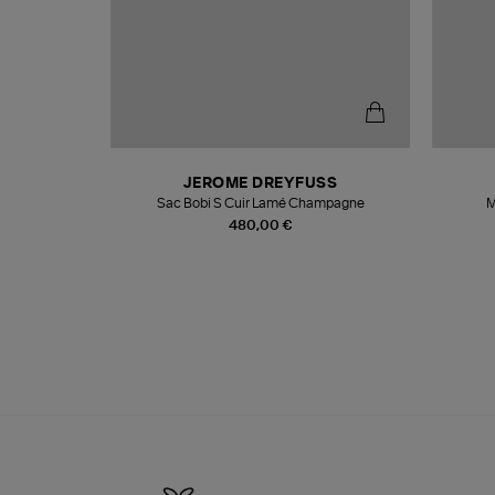
N
JEROME DREYFUSS
te
Sac Bobi S Cuir Lamé Champagne
M
480,00 €