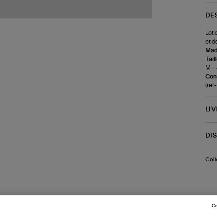
DE
Lot 
et d
Made
Tail
M = 
Cons
(re
LI
DI
Coll
Co