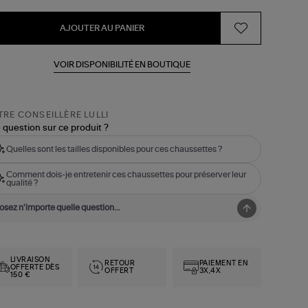
AJOUTER AU PANIER
VOIR DISPONIBILITÉ EN BOUTIQUE
RE CONSEILLÈRE LULLI
 question sur ce produit ?
Quelles sont les tailles disponibles pour ces chaussettes ?
Comment dois-je entretenir ces chaussettes pour préserver leur
qualité ?
LIVRAISON
RETOUR
PAIEMENT EN
OFFERTE DÈS
OFFERT
3X,4X
150 €