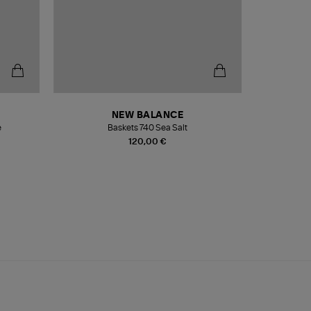
NEW BALANCE
e
Baskets 740 Sea Salt
Veste
120,00 €