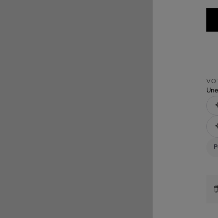
VOT
Une