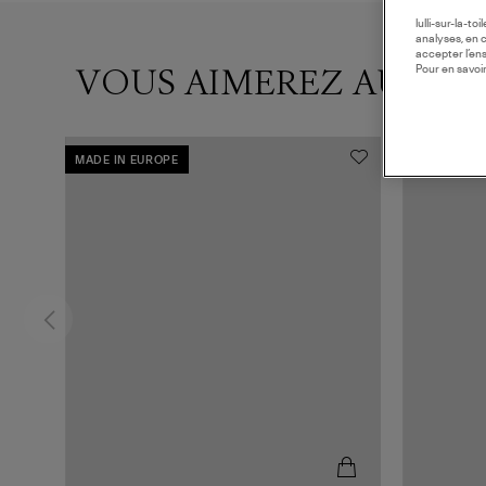
lulli-sur-la-t
analyses, en 
accepter l’en
VOUS AIMEREZ AUSSI
Pour en savoir
MADE IN EUROPE