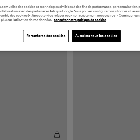
oile.com utilise des cookies et technologies similaires à des fins de performance, personnalisation, p
collaboration avec des partenaires tels que Google. Vous pouvez configurer vos choix via « Param
semble des cookies (« J’accepte ») ou refuser ceux non strictement nécessaires (« Continuer san
 plus sur l’utilisation de vos données,
consulter notre politique de cookies
Paramètres des cookies
Autoriser tous les cookies