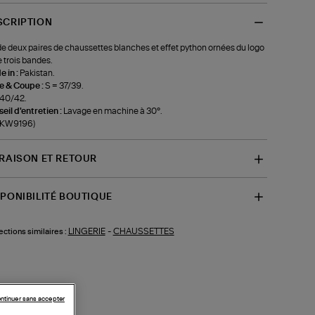
SCRIPTION
de deux paires de chaussettes blanches et effet python ornées du logo
e trois bandes.
 in :
Pakistan.
le & Coupe :
S = 37/39.
40/42.
eil d'entretien :
Lavage en machine à 30°.
f-KW9196)
VRAISON ET RETOUR
SPONIBILITÉ BOUTIQUE
LINGERIE
-
CHAUSSETTES
ections similaires :
ntinuer sans accepter