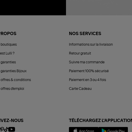
PROPOS
NOS SERVICES
 boutiques
Informations sur la livraison
est Lulli ?
Retour gratuit
 garanties
Suivre ma commande
 garanties Bijoux
Paiement 100% sécurisé
 offres & conditions
Paiement en 3 ou 4 fois
offres d'emploi
Carte Cadeau
IVEZ-NOUS
TÉLÉCHARGEZ L'APPLICATIO