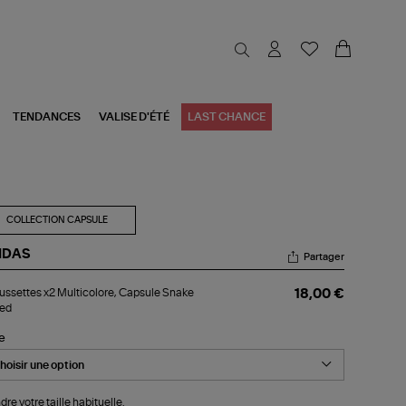
TENDANCES
VALISE D'ÉTÉ
LAST CHANCE
COLLECTION CAPSULE
IDAS
Partager
aussettes
ssettes x2 Multicolore, Capsule Snake
18,00 €
ed
ticolore,
psule
le
ake
eed
dre votre taille habituelle.