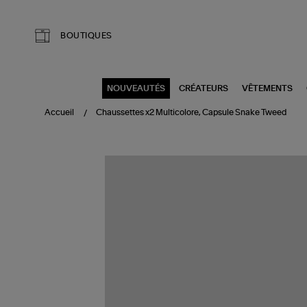
Aller au contenu principal
BOUTIQUES
NOUVEAUTÉS
CRÉATEURS
VÊTEMENTS
Accueil
Chaussettes x2 Multicolore, Capsule Snake Tweed