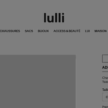
CHAUSSURES
SACS
BIJOUX
ACCESS & BEAUTÉ
LUI
MAISON
AD
Ch
Chau
x2
Twe
Mul
Ca
Tail
Sn
Tw
Pren