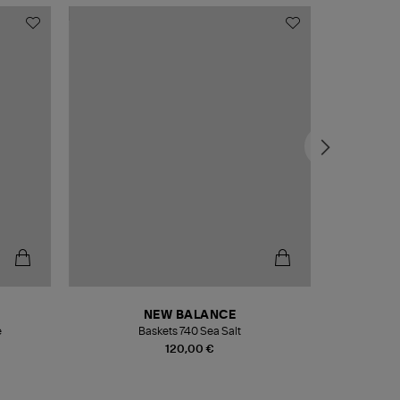
NEW BALANCE
e
Baskets 740 Sea Salt
Veste
120,00 €