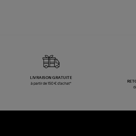
LIVRAISON GRATUITE
RET
à partir de 150 € d'achat*
d