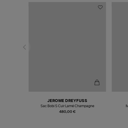
N
JEROME DREYFUSS
te
Sac Bobi S Cuir Lamé Champagne
M
480,00 €