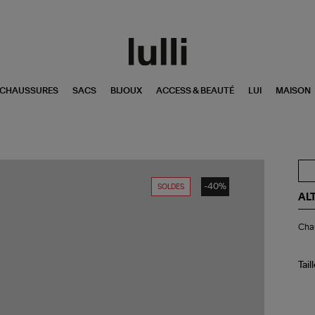
CHAUSSURES
SACS
BIJOUX
ACCESS & BEAUTÉ
LUI
MAISON
-40%
SOLDES
AL
Ch
Chau
Zo
Co
Gri
Tail