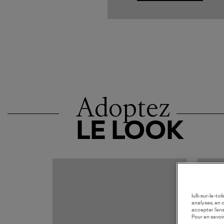
Adoptez
LE LOOK
MADE I
lulli-sur-la-t
analyses, en 
accepter l’en
Pour en savoir