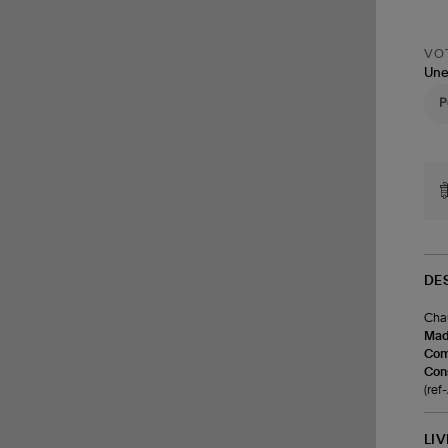
VOT
Une
DE
Chau
Made
Com
Cons
(re
LI