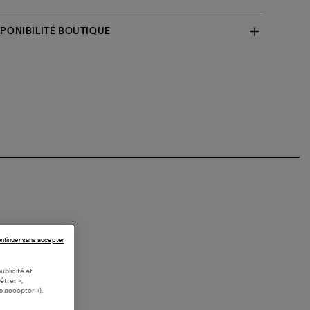
SPONIBILITÉ BOUTIQUE
ntinuer sans accepter
ublicité et
étrer »,
s accepter »).