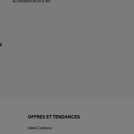
au vendredi de 9h à 18h.
N
OFFRES ET TENDANCES
Idées Cadeaux