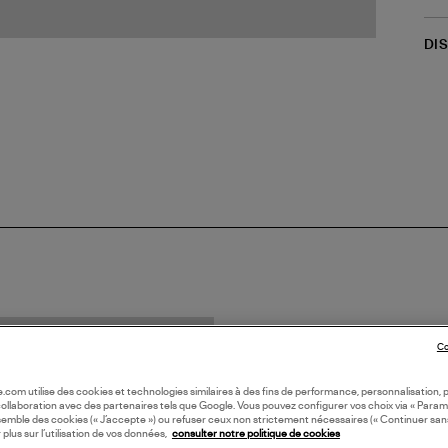
DI
N FRANCE
Co
oile.com utilise des cookies et technologies similaires à des fins de performance, personnalisation, p
collaboration avec des partenaires tels que Google. Vous pouvez configurer vos choix via « Param
semble des cookies (« J’accepte ») ou refuser ceux non strictement nécessaires (« Continuer san
 plus sur l’utilisation de vos données,
consulter notre politique de cookies