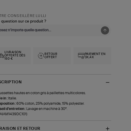
RE CONSEILLÈRE LULLI
 question sur ce produit ?
LIVRAISON
RETOUR
PAIEMENT EN
OFFERTE DÈS
OFFERT
3X,4X
150 €
SCRIPTION
ssettes hautes en coton gris à paillettes multicolores.
 in :
Italie.
position :
60% coton, 25% polyamide, 15% polyester.
eil d'entretien :
Lavage en machine à 30°.
f-AIAM1439DC101)
VRAISON ET RETOUR