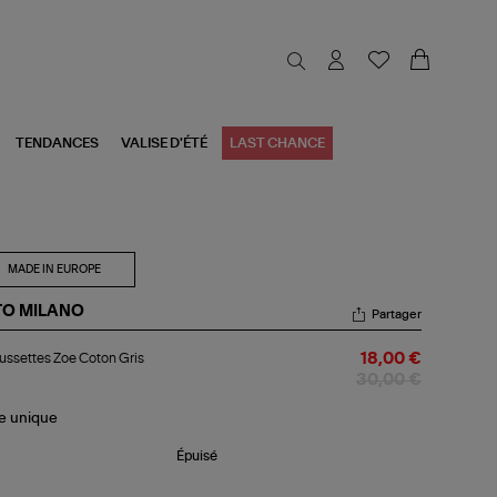
TENDANCES
VALISE D'ÉTÉ
LAST CHANCE
MADE IN EUROPE
TO MILANO
Partager
aussettes
ssettes Zoe Coton Gris
18,00 €
e
ton
30,00 €
s
le
unique
Épuisé