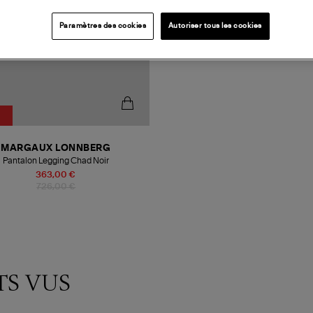
Paramètres des cookies
Autoriser tous les cookies
MARGAUX LONNBERG
Pantalon Legging Chad Noir
363,00 €
726,00 €
TS VUS