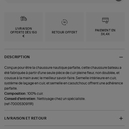
LIVRAISON
PAIEMENT EN
OFFERTE DÈS 150
RETOUR OFFERT
3X,4X
€
DESCRIPTION
Conçue pour être la chaussure nautique parfaite, cette chaussure bateau a
été fabriquée à partir d'une seule pièce de cuir pleine fleur, non doublée, et
cousue à la main avec le meilleur savoir-faire. Semelle intérieure en cuir,
système de laçage en cuir, et semelle en caoutchouc offrent une adhérence
parfaite.
Composition :
100% cuir.
Conseil d'entretien :
Nettoyage chez un spécialiste.
(ref-7000530911R)
LIVRAISON ET RETOUR