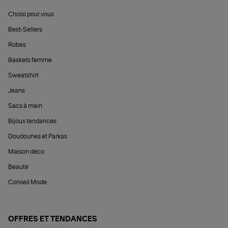
Choisi pour vous
Best-Sellers
Robes
Baskets femme
Sweatshirt
Jeans
Sacs à main
Bijoux tendances
Doudounes et Parkas
Maison déco
Beauté
Conseil Mode
OFFRES ET TENDANCES