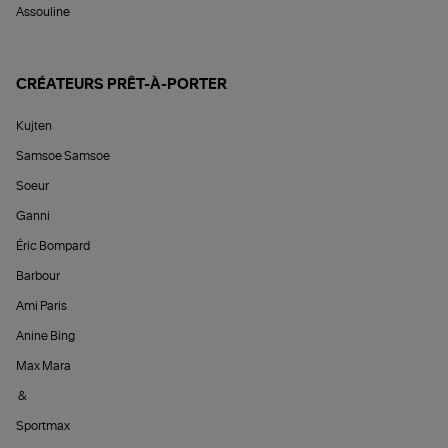
Assouline
CRÉATEURS PRÊT-À-PORTER
Kujten
Samsoe Samsoe
Soeur
Ganni
Éric Bompard
Barbour
Ami Paris
Anine Bing
Max Mara
&
Sportmax