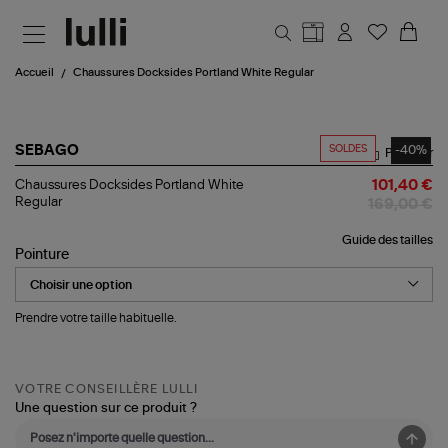
Aller au contenu principal
Accueil
Chaussures Docksides Portland White Regular
SOLDES
-40%
SEBAGO
Partager
Chaussures
Chaussures Docksides Portland White
101,40 €
Docksides
Regular
169,00 €
Portland
White
Guide des tailles
Regular
Pointure
Prendre votre taille habituelle.
VOTRE CONSEILLÈRE LULLI
Une question sur ce produit ?