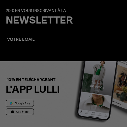
20 € EN VOUS INSCRIVANT À LA
NEWSLETTER
-10% EN TÉLÉCHARGEANT
L'APP LULLI