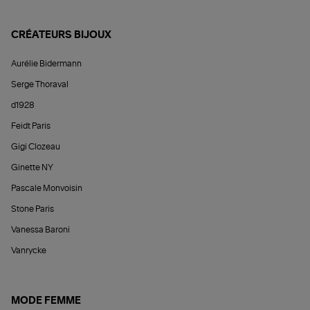
CRÉATEURS BIJOUX
Aurélie Bidermann
Serge Thoraval
d1928
Feidt Paris
Gigi Clozeau
Ginette NY
Pascale Monvoisin
Stone Paris
Vanessa Baroni
Vanrycke
MODE FEMME