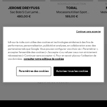
NOUVELLE COLLECTION
N
JEROME DREYFUSS
TORAL
Sac Bobi S Cuir Lamé
Mocassins Killian Sport
Veste
Champagne
Mousse
480,00 €
189,00 €
Continuer sans accepter
lulli-sur-la-toile.com utilise des cookies et technologies similaires à des fins de
performance, personnalisation, publicité et analyses, en collaboration avec des
partenaires tels que Google. Vous pouvez configurer vos choix via « Paramétrer »,
accepter l’ensemble des cookies (« J’accepte ») ou refuser ceux non strictement
nécessaires (« Continuer sans accepter »). Pour en savoir plus sur l’utilisation de
vos données,
consulter notre politique de cookies
Paramètres des cookies
Autoriser tous les cookies
LIVRAISON GRATUITE
à partir de 150 € d'achat*