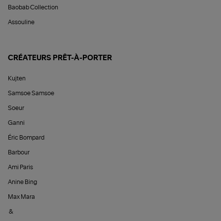
Baobab Collection
Assouline
CRÉATEURS PRÊT-À-PORTER
Kujten
Samsoe Samsoe
Soeur
Ganni
Éric Bompard
Barbour
Ami Paris
Anine Bing
Max Mara
&