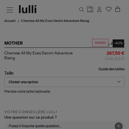
Aller au contenu principal
Accueil
Chemise All My Exes Denim Adventure Rising
SOLDES
-40%
MOTHER
Partager
Chemise
Chemise All My Exes Denim Adventure
267,50 €
All
Rising
446,00 €
My
Exes
Guide des tailles
Denim
Taille
Adventure
Rising
Prendre votre taille habituelle.
VOTRE CONSEILLÈRE LULLI
Une question sur ce produit ?