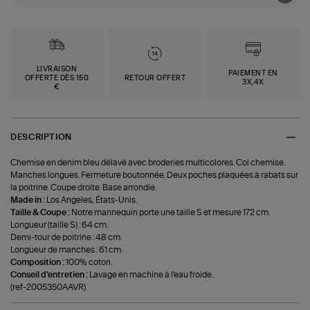
LIVRAISON
PAIEMENT EN
OFFERTE DÈS 150
RETOUR OFFERT
3X,4X
€
DESCRIPTION
Chemise en denim bleu délavé avec broderies multicolores. Col chemise.
Manches longues. Fermeture boutonnée. Deux poches plaquées à rabats sur
la poitrine. Coupe droite. Base arrondie.
Made in :
Los Angeles, États-Unis.
Taille & Coupe :
Notre mannequin porte une taille S et mesure 172 cm.
Longueur (taille S) : 64 cm.
Demi-tour de poitrine : 48 cm.
Longueur de manches : 61 cm.
Composition :
100% coton.
Conseil d'entretien :
Lavage en machine à l'eau froide.
(ref-2005350AAVR)