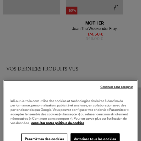
-50%
MOTHER
Jean The Weekender Fray
Denim Sweat Dreams
174,50 €
349,00 €
VOS DERNIERS PRODUITS VUS
Continuer sans accepter
lulli-sur-la-toile.com utilise des cookies et technologies similaires à des fins de
performance, personnalisation, publicité et analyses, en collaboration avec des
partenaires tels que Google. Vous pouvez configurer vos choix via « Paramétrer »,
accepter l’ensemble des cookies (« J’accepte ») ou refuser ceux non strictement
nécessaires (« Continuer sans accepter »). Pour en savoir plus sur l’utilisation de
vos données,
consulter notre politique de cookies
Paramètres des cookies
Autoriser tous les cookies