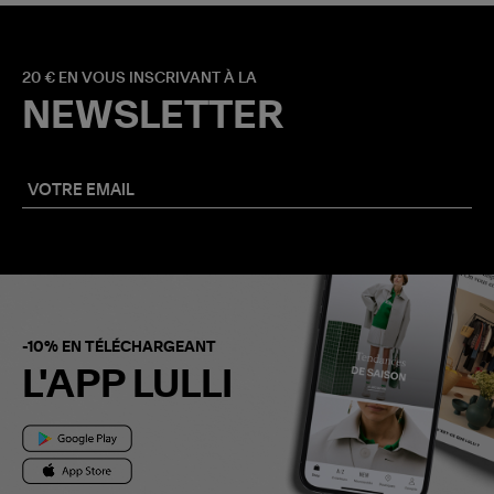
20 € EN VOUS INSCRIVANT À LA
NEWSLETTER
-10% EN TÉLÉCHARGEANT
L'APP LULLI