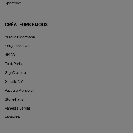
Sportmax
CRÉATEURS BIJOUX
Aurélie Bidermann
Serge Thoraval
d1928
Feidt Paris
Gigi Clozeau
Ginette NY
Pascale Monvoisin
Stone Paris
Vanessa Baroni
Vanrycke