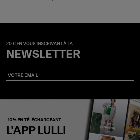
20 € EN VOUS INSCRIVANT À LA
NEWSLETTER
-10% EN TÉLÉCHARGEANT
L'APP LULLI