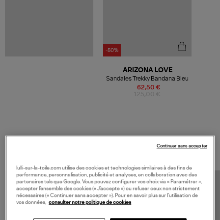
-50%
ARIZONA LOVE
Sandales Trekky Bandana Bleu
62,50 €
125,00 €
VOS DERNIERS PRODUITS VUS
Continuer sans accepter
lulli-sur-la-toile.com utilise des cookies et technologies similaires à des fins de
performance, personnalisation, publicité et analyses, en collaboration avec des
partenaires tels que Google. Vous pouvez configurer vos choix via « Paramétrer »,
accepter l’ensemble des cookies (« J’accepte ») ou refuser ceux non strictement
nécessaires (« Continuer sans accepter »). Pour en savoir plus sur l’utilisation de
vos données,
consulter notre politique de cookies