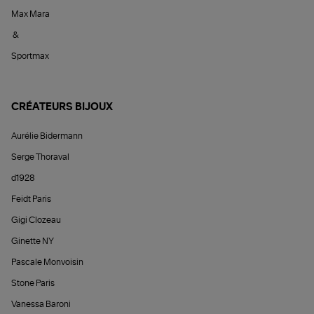
Max Mara
&
Sportmax
CRÉATEURS BIJOUX
Aurélie Bidermann
Serge Thoraval
d1928
Feidt Paris
Gigi Clozeau
Ginette NY
Pascale Monvoisin
Stone Paris
Vanessa Baroni