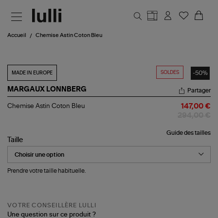
Aller au contenu principal
Accueil
Chemise Astin Coton Bleu
SOLDES
-50%
MADE IN EUROPE
MARGAUX LONNBERG
Partager
Chemise
Chemise Astin Coton Bleu
147,00 €
Astin
294,00 €
Coton
Bleu
Guide des tailles
Taille
Prendre votre taille habituelle.
VOTRE CONSEILLÈRE LULLI
Une question sur ce produit ?