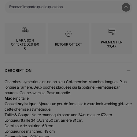
LIVRAISON
PAIEMENT EN
OFFERTE DÈS 150
RETOUR OFFERT
3X,4X
€
DESCRIPTION
Chemise asymétrique en coton bleu. Col chemise. Manches longues. Plus
longue à l'arrière. Deux poches plaquées sur la poitrine. Fermeture par
boutons. Coupe oversize. Base arrondie.
Made in :
Italie.
Conseil stylistique :
Ajoutez un peu de fantaisie à votre look working girl avec
cette chemise asymétrique.
Taille & Coupe :
Notre mannequin porte une 34 et mesure 172 cm.
Longueur (taille 34) : Avant 50 cm, arrière 81 cm.
Demi-tour de poitrine : 68 cm.
Longueur de manches : 49 cm.
Composition :
100% coton.