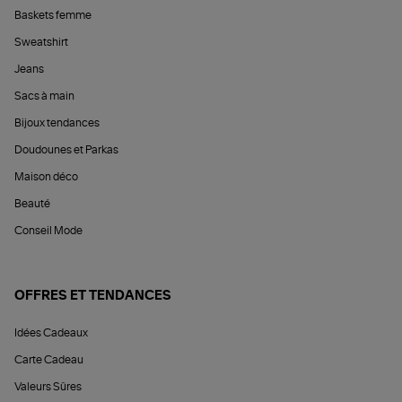
Baskets femme
Sweatshirt
Jeans
Sacs à main
Bijoux tendances
Doudounes et Parkas
Maison déco
Beauté
Conseil Mode
OFFRES ET TENDANCES
Idées Cadeaux
Carte Cadeau
Valeurs Sûres