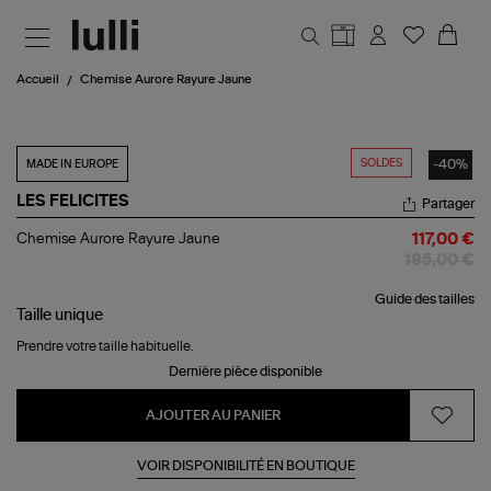
Aller au contenu principal
Accueil
Chemise Aurore Rayure Jaune
SOLDES
-40%
MADE IN EUROPE
LES FELICITES
Partager
Chemise
Chemise Aurore Rayure Jaune
117,00 €
Aurore
195,00 €
Rayure
Jaune
Guide des tailles
Taille
unique
Prendre votre taille habituelle.
Dernière pièce disponible
AJOUTER AU PANIER
VOIR DISPONIBILITÉ EN BOUTIQUE