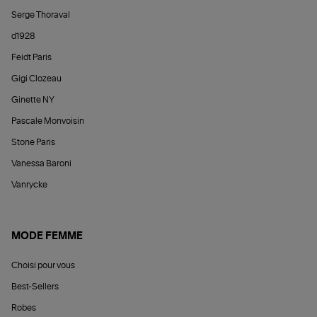
Serge Thoraval
d1928
Feidt Paris
Gigi Clozeau
Ginette NY
Pascale Monvoisin
Stone Paris
Vanessa Baroni
Vanrycke
MODE FEMME
Choisi pour vous
Best-Sellers
Robes