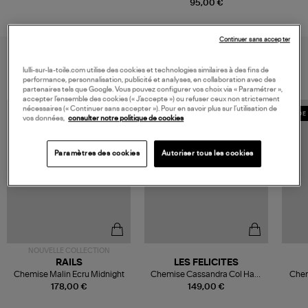
Bright White
95,00 €
Continuer sans accepter
VOUS AIMEREZ AUSSI
lulli-sur-la-toile.com utilise des cookies et technologies similaires à des fins de
performance, personnalisation, publicité et analyses, en collaboration avec des
partenaires tels que Google. Vous pouvez configurer vos choix via « Paramétrer »,
accepter l’ensemble des cookies (« J’accepte ») ou refuser ceux non strictement
nécessaires (« Continuer sans accepter »). Pour en savoir plus sur l’utilisation de
MADE IN EUROPE
MADE 
vos données,
consulter notre politique de cookies
Paramètres des cookies
Autoriser tous les cookies
NOUVELLE COLLECTION
RAILS
LES FELICITES
Chemise Malin Ecru Midnight
Chemise Cassandra Col Haut
Chem
Blanc
178,00 €
149,00 €