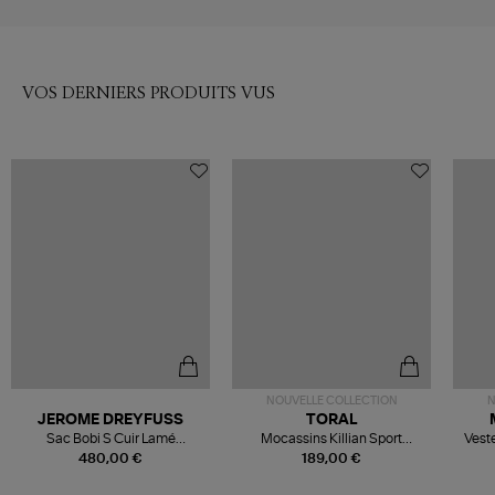
VOS DERNIERS PRODUITS VUS
NOUVELLE COLLECTION
N
JEROME DREYFUSS
TORAL
Sac Bobi S Cuir Lamé
Mocassins Killian Sport
Veste
Champagne
Mousse
480,00 €
189,00 €