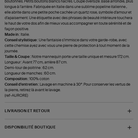
boutonnés. Petits boutons blancs nacrés. Coupe oversize. Base arrondie, plus
longue à l'arrière. Fabriquée en Italie dans une sublime popeline italienne ,
elle abrite dans une petite poche cachée un quartz rose, symbole d’amour et
d’apaisement. Une étiquette avec des phrases de beauté intérieure touchera
le haut de votre dos afin de mieux vous accompagner en toute sérénité et de
façon positive.
Made in :
Italie.
Conseil stylistique :
Une fantaisie s'immisce dans votre garde-robe, avec
cette chemise ayez avec vous une pierre de protection à tout moment de la
journée.
Taille & Coupe :
Notre mannequin porte une taille unique et mesure 172 cm.
Longueur : Avant 77 cm, arrière 87 cm.
Demi-tour de poitrine : 62 cm.
Longueur de manches : 60 cm.
Composition :
100% coton
Conseil d'entretien :
Lavage en machine à 30°. Pour conserver les vertus de
la pierre, retirez là avant le lavage.
(ref-AURORE)
LIVRAISON ET RETOUR
DISPONIBILITÉ BOUTIQUE