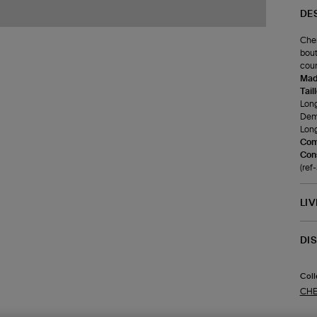
DE
Chem
bout
cour
Made
Tail
Long
Demi
Long
Com
Cons
(re
LI
DI
Coll
CHE