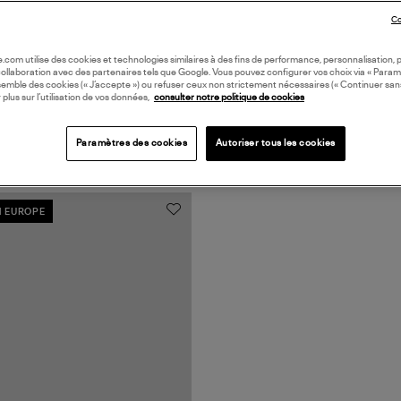
Co
oile.com utilise des cookies et technologies similaires à des fins de performance, personnalisation, p
collaboration avec des partenaires tels que Google. Vous pouvez configurer vos choix via « Param
semble des cookies (« J’accepte ») ou refuser ceux non strictement nécessaires (« Continuer san
 plus sur l’utilisation de vos données,
consulter notre politique de cookies
Paramètres des cookies
Autoriser tous les cookies
N EUROPE