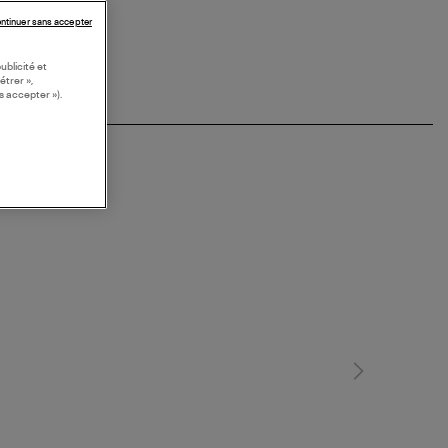
ntinuer sans accepter
ublicité et
étrer »,
s accepter »).