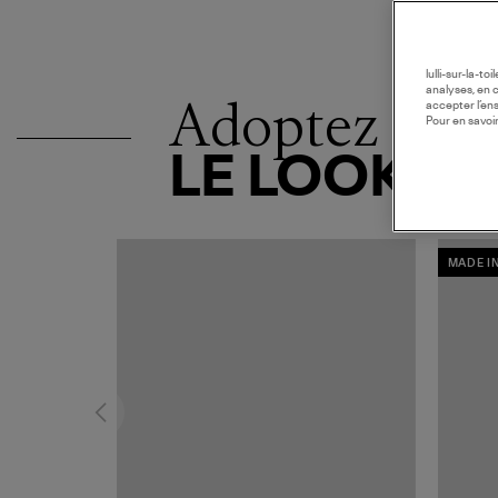
lulli-sur-la-t
analyses, en 
Adoptez
accepter l’en
Pour en savoir
LE LOOK
MADE I