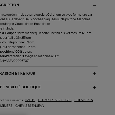
SCRIPTION
ise en denim de coton bleu clair. Col chemise avec fermeture par
ons sur le devant. Deux poches plaquées sur la poitrine. Manches
tes larges. Coupe droite. Base droite.
 in :
Inde.
le & Coupe :
Notre mannequin porte une taille 36 et mesure 172 cm.
ueur (taille 36) : 55 cm.
-tour de poitrine : 53 cm.
ueur de manches : 25 cm.
position :
100% coton.
eil d'entretien :
Lavage en machine à 30°.
f-3HVA33V09005707)
VRAISON ET RETOUR
SPONIBILITÉ BOUTIQUE
HAUTS
-
CHEMISES & BLOUSES
-
CHEMISES &
ections similaires :
MISIERS
-
CHEMISES EN JEAN