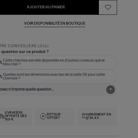
AJOUTER AU PANIER
VOIR DISPONIBILITÉ EN BOUTIQUE
RE CONSEILLÈRE LULLI
 question sur ce produit ?
Cette chemise est-elle disponible en d'autres couleurs que le
bleu clair ?
Quelles sont les dimensions exactes de la taille 36 pour cette
chemise ?
LIVRAISON
RETOUR
PAIEMENT EN
OFFERTE DÈS
OFFERT
3X,4X
150 €