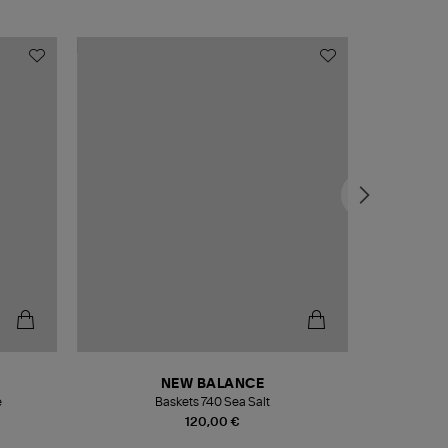
NEW BALANCE
e
Baskets 740 Sea Salt
Veste
120,00 €