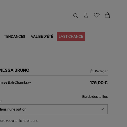
TENDANCES
VALISE D'ÉTÉ
LAST CHANCE
NESSA BRUNO
Partager
emise
mise Bali Chambray
175,00 €
i
ambray
Guide des tailles
le
dre votre taille habituelle.