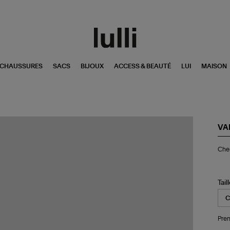
CHAUSSURES
SACS
BIJOUX
ACCESS & BEAUTÉ
LUI
MAISON
VA
Ch
Che
Bal
Ch
Tail
Pren