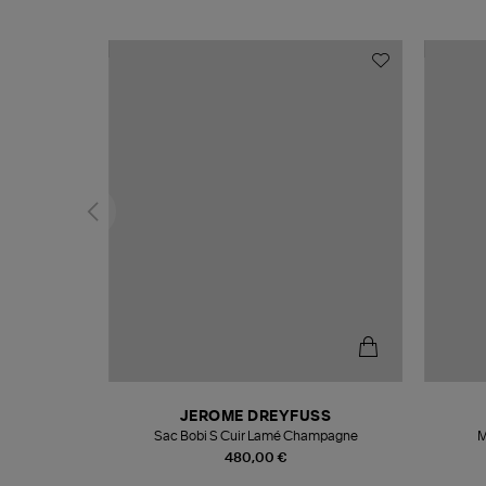
N
JEROME DREYFUSS
te
Sac Bobi S Cuir Lamé Champagne
M
480,00 €