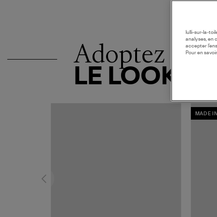
lulli-sur-la-t
analyses, en 
Adoptez
accepter l’en
Pour en savoir
LE LOOK
MADE I