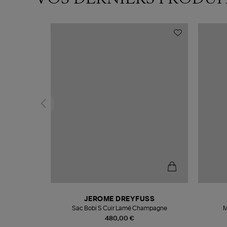
N
JEROME DREYFUSS
te
Sac Bobi S Cuir Lamé Champagne
M
480,00 €