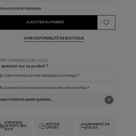
dre votre taille habituelle.
AJOUTER AU PANIER
VOIR DISPONIBILITÉ EN BOUTIQUE
RE CONSEILLÈRE LULLI
 question sur ce produit ?
Cette chemise est-elle fabriquée au Portugal ?
Quelle est la composition exacte de cette chemise ?
LIVRAISON
RETOUR
PAIEMENT EN
OFFERTE DÈS
OFFERT
3X,4X
150 €