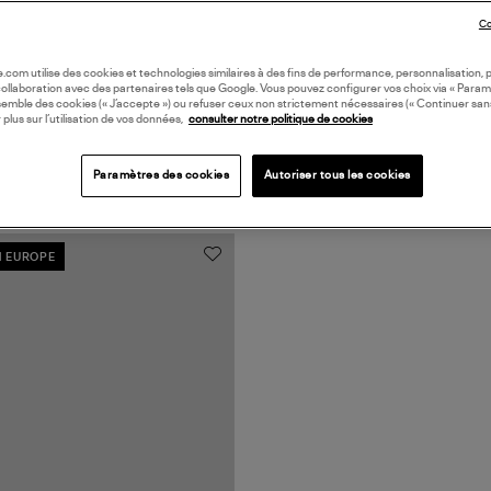
Co
oile.com utilise des cookies et technologies similaires à des fins de performance, personnalisation, p
collaboration avec des partenaires tels que Google. Vous pouvez configurer vos choix via « Param
semble des cookies (« J’accepte ») ou refuser ceux non strictement nécessaires (« Continuer san
 plus sur l’utilisation de vos données,
consulter notre politique de cookies
Paramètres des cookies
Autoriser tous les cookies
N EUROPE