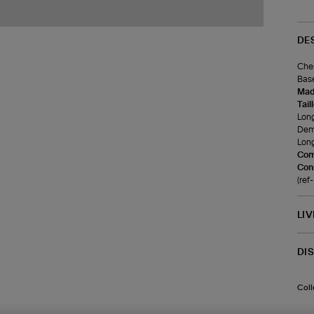
DE
Chem
Base
Made
Tail
Long
Demi
Long
Com
Cons
(ref
LI
DI
Coll