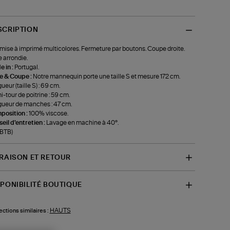
SCRIPTION
ise à imprimé multicolores. Fermeture par boutons. Coupe droite.
 arrondie.
 in :
Portugal.
le & Coupe :
Notre mannequin porte une taille S et mesure 172 cm.
ueur (taille S) : 69 cm.
-tour de poitrine : 59 cm.
ueur de manches : 47 cm.
position :
100% viscose.
eil d'entretien :
Lavage en machine à 40°.
-BTB)
VRAISON ET RETOUR
SPONIBILITÉ BOUTIQUE
HAUTS
ections similaires :