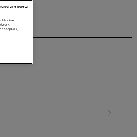
ntinuer sans accepter
ublicité et
étrer »,
s accepter »).