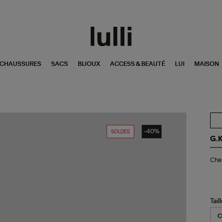
CHAUSSURES
SACS
BIJOUX
ACCESS & BEAUTÉ
LUI
MAISON
-40%
SOLDES
G.
Ch
Chem
Ba
Mul
Tail