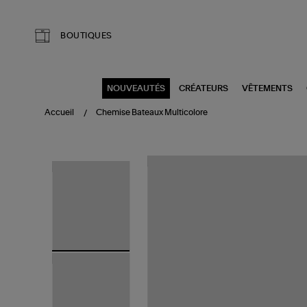
Aller au contenu principal
BOUTIQUES
NOUVEAUTÉS
CRÉATEURS
VÊTEMENTS
Accueil
Chemise Bateaux Multicolore