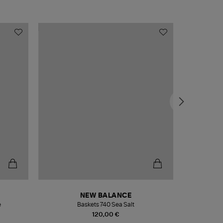
NEW BALANCE
e
Baskets 740 Sea Salt
Veste
120,00 €