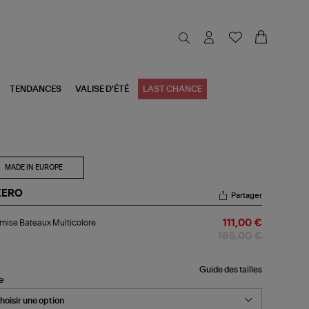
TENDANCES
VALISE D'ÉTÉ
LAST CHANCE
MADE IN EUROPE
KERO
Partager
emise
ise Bateaux Multicolore
111,00 €
teaux
ticolore
185,00 €
Guide des tailles
le