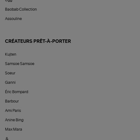
Ugg
Baobab Collection
Assouline
CRÉATEURS PRÊT-À-PORTER
Kujten
Samsoe Samsoe
Soeur
Ganni
Éric Bompard
Barbour
Ami Paris
Anine Bing
Max Mara
&