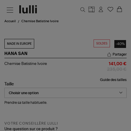
Aller au contenu principal
Accueil
Chemise Batistine Ivoire
SOLDES
-40%
MADE IN EUROPE
HANA SAN
Partager
Chemise
Chemise Batistine Ivoire
141,00 €
Batistine
235,00 €
Ivoire
Guide des tailles
Taille
Prendre sa taille habituelle.
VOTRE CONSEILLÈRE LULLI
Une question sur ce produit ?