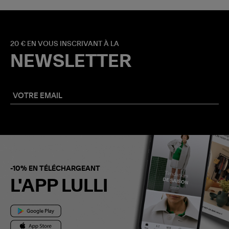
20 € EN VOUS INSCRIVANT À LA
NEWSLETTER
-10% EN TÉLÉCHARGEANT
L'APP LULLI