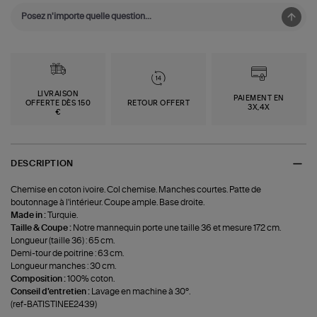
LIVRAISON
PAIEMENT EN
OFFERTE DÈS 150
RETOUR OFFERT
3X,4X
€
DESCRIPTION
Chemise en coton ivoire. Col chemise. Manches courtes. Patte de
boutonnage à l'intérieur. Coupe ample. Base droite.
Made in :
Turquie.
Taille & Coupe :
Notre mannequin porte une taille 36 et mesure 172 cm.
Longueur (taille 36) : 65 cm.
Demi-tour de poitrine : 63 cm.
Longueur manches : 30 cm.
Composition :
100% coton.
Conseil d'entretien :
Lavage en machine à 30°.
(ref-BATISTINEE2439)