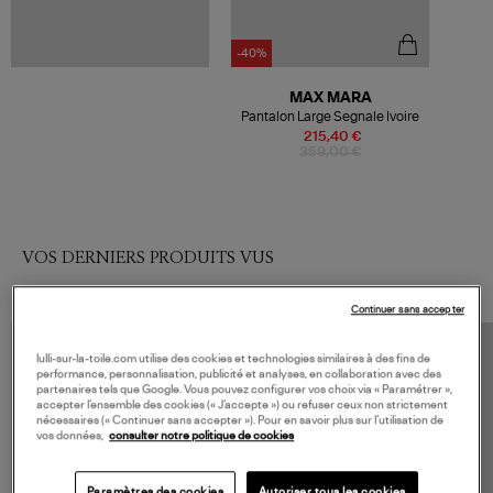
-40%
MAX MARA
Pantalon Large Segnale Ivoire
215,40 €
359,00 €
VOS DERNIERS PRODUITS VUS
Continuer sans accepter
lulli-sur-la-toile.com utilise des cookies et technologies similaires à des fins de
performance, personnalisation, publicité et analyses, en collaboration avec des
partenaires tels que Google. Vous pouvez configurer vos choix via « Paramétrer »,
accepter l’ensemble des cookies (« J’accepte ») ou refuser ceux non strictement
nécessaires (« Continuer sans accepter »). Pour en savoir plus sur l’utilisation de
vos données,
consulter notre politique de cookies
Paramètres des cookies
Autoriser tous les cookies