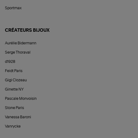
Sportmax
CRÉATEURS BIJOUX
Aurélie Bidermann
Serge Thoraval
d1928
Feidt Paris
Gigi Clozeau
Ginette NY
Pascale Monvoisin
Stone Paris
Vanessa Baroni
Vanrycke